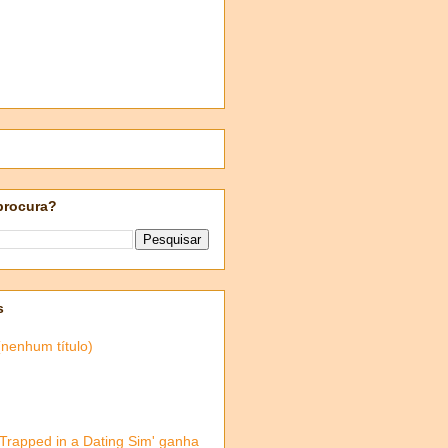
procura?
s
(nenhum título)
'Trapped in a Dating Sim' ganha