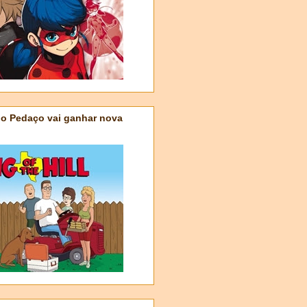
do Pedaço vai ganhar nova