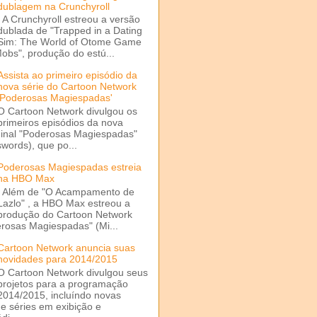
dublagem na Crunchyroll
A Crunchyroll estreou a versão
dublada de "Trapped in a Dating
Sim: The World of Otome Game
Mobs", produção do estú...
Assista ao primeiro episódio da
nova série do Cartoon Network
'Poderosas Magiespadas'
O Cartoon Network divulgou os
primeiros episódios da nova
ginal "Poderosas Magiespadas"
words), que po...
Poderosas Magiespadas estreia
na HBO Max
Além de "O Acampamento de
Lazlo" , a HBO Max estreou a
produção do Cartoon Network
rosas Magiespadas" (Mi...
Cartoon Network anuncia suas
novidades para 2014/2015
O Cartoon Network divulgou seus
projetos para a programação
2014/2015, incluíndo novas
e séries em exibição e