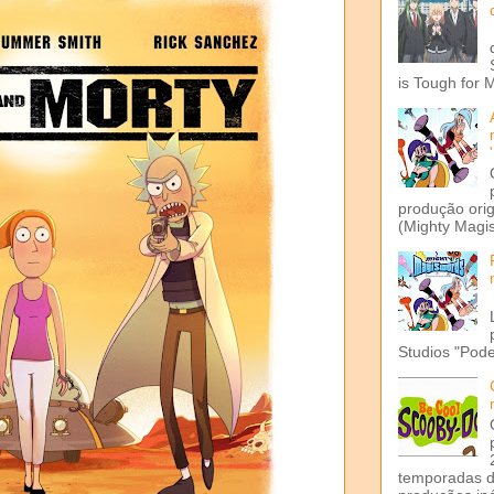
is Tough for 
produção ori
(Mighty Magis
Studios "Pode
temporadas d