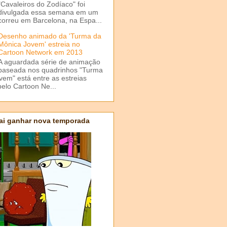
"Cavaleiros do Zodíaco" foi
divulgada essa semana em um
correu em Barcelona, na Espa...
Desenho animado da 'Turma da
Mônica Jovem' estreia no
Cartoon Network em 2013
A aguardada série de animação
baseada nos quadrinhos "Turma
em" está entre as estreias
elo Cartoon Ne...
ai ganhar nova temporada