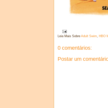
Leia Mais Sobre
Adult Swim
,
HBO 
0 comentários:
Postar um comentári