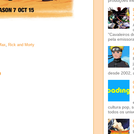
produções iné
"Cavaleiros d
pela emissora 
Max
,
Rick and Morty
o
desde 2002, 
cultura pop, 
todos os univ