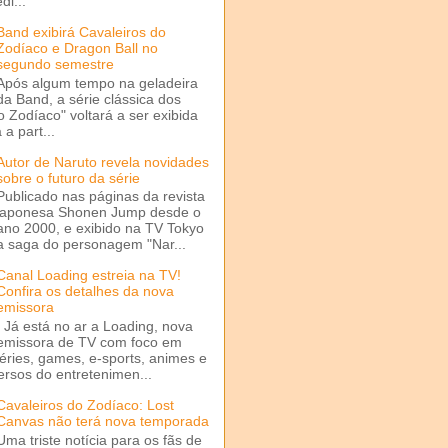
di...
Band exibirá Cavaleiros do
Zodíaco e Dragon Ball no
segundo semestre
Após algum tempo na geladeira
da Band, a série clássica dos
o Zodíaco" voltará a ser exibida
a part...
Autor de Naruto revela novidades
sobre o futuro da série
Publicado nas páginas da revista
japonesa Shonen Jump desde o
ano 2000, e exibido na TV Tokyo
a saga do personagem "Nar...
Canal Loading estreia na TV!
Confira os detalhes da nova
emissora
Já está no ar a Loading, nova
emissora de TV com foco em
séries, games, e-sports, animes e
ersos do entretenimen...
Cavaleiros do Zodíaco: Lost
Canvas não terá nova temporada
Uma triste notícia para os fãs de