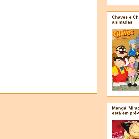
Chaves e Ch
animadas
Mangá 'Mirac
está em pré