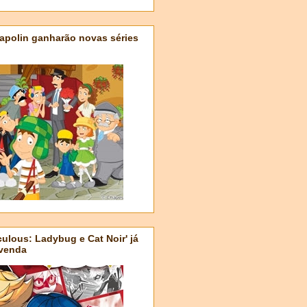
apolin ganharão novas séries
ulous: Ladybug e Cat Noir' já
-venda