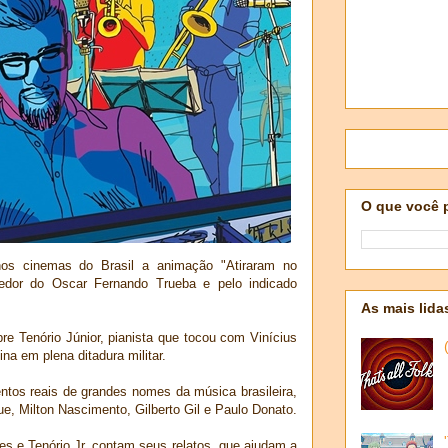
O que você 
nos cinemas do Brasil a animação "Atiraram no
ncedor do Oscar Fernando Trueba e pelo indicado
As mais lida
re Tenório Júnior, pianista que tocou com Vinícius
a em plena ditadura militar.
entos reais de grandes nomes da música brasileira,
, Milton Nascimento, Gilberto Gil e Paulo Donato.
s e Tenório Jr. contam seus relatos, que ajudam a