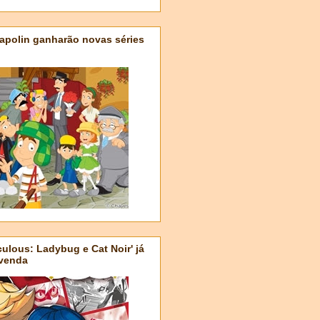
apolin ganharão novas séries
ulous: Ladybug e Cat Noir' já
-venda