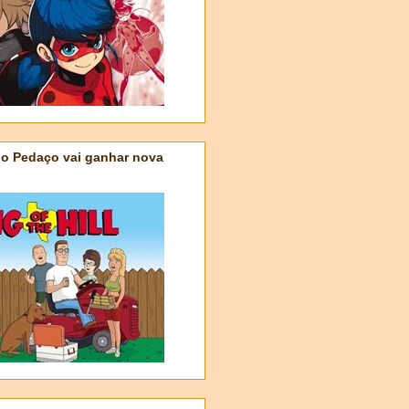
do Pedaço vai ganhar nova