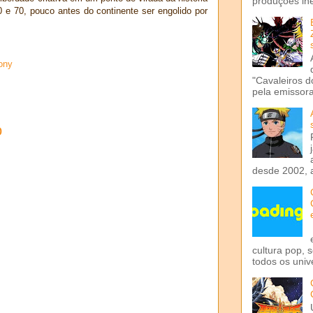
produções iné
 e 70, pouco antes do continente ser engolido por
ony
"Cavaleiros d
pela emissora 
o
desde 2002, 
cultura pop, 
todos os univ