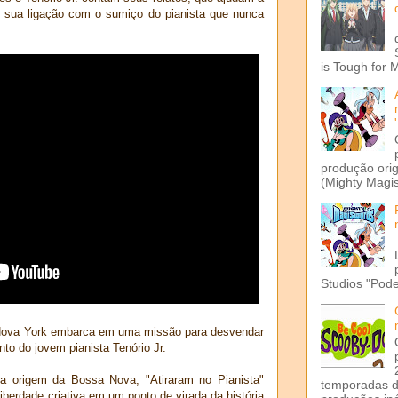
e sua ligação com o sumiço do pianista que nunca
is Tough for 
produção ori
(Mighty Magis
Studios "Pode
e Nova York embarca em uma missão para desvendar
to do jovem pianista Tenório Jr.
a origem da Bossa Nova, "Atiraram no Pianista"
temporadas d
iberdade criativa em um ponto de virada da história