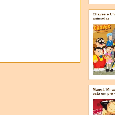
Chaves e Ch
animadas
Mangá 'Mirac
está em pré