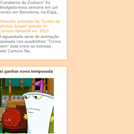
"Cavaleiros do Zodíaco" foi
divulgada essa semana em um
correu em Barcelona, na Espa...
Desenho animado da 'Turma da
Mônica Jovem' estreia no
Cartoon Network em 2013
A aguardada série de animação
baseada nos quadrinhos "Turma
em" está entre as estreias
elo Cartoon Ne...
ai ganhar nova temporada