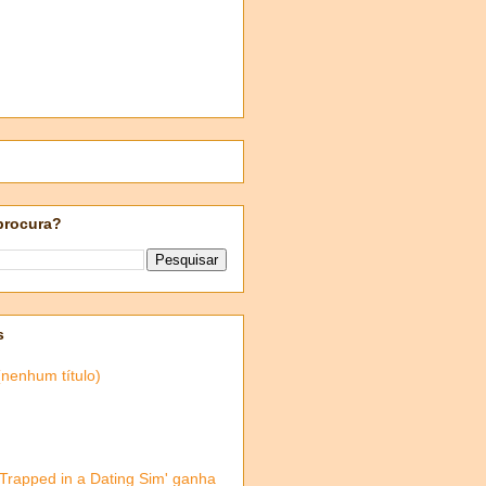
procura?
s
(nenhum título)
'Trapped in a Dating Sim' ganha