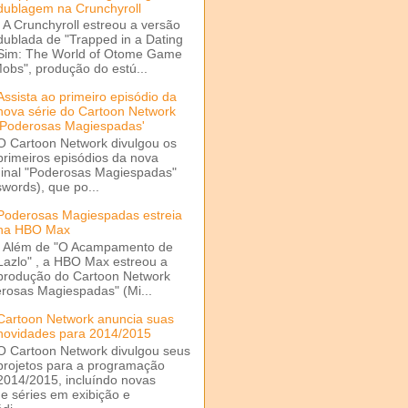
dublagem na Crunchyroll
A Crunchyroll estreou a versão
dublada de "Trapped in a Dating
Sim: The World of Otome Game
Mobs", produção do estú...
Assista ao primeiro episódio da
nova série do Cartoon Network
'Poderosas Magiespadas'
O Cartoon Network divulgou os
primeiros episódios da nova
ginal "Poderosas Magiespadas"
words), que po...
Poderosas Magiespadas estreia
na HBO Max
Além de "O Acampamento de
Lazlo" , a HBO Max estreou a
produção do Cartoon Network
rosas Magiespadas" (Mi...
Cartoon Network anuncia suas
novidades para 2014/2015
O Cartoon Network divulgou seus
projetos para a programação
2014/2015, incluíndo novas
e séries em exibição e