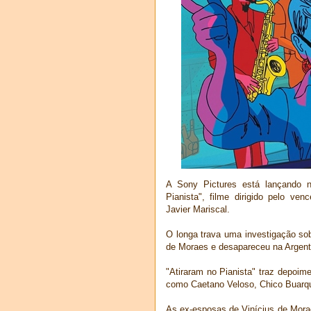
A Sony Pictures está lançando 
Pianista", filme dirigido pelo ve
Javier Mariscal.
O longa trava uma investigação sob
de Moraes e desapareceu na Argentin
"Atiraram no Pianista" traz depoim
como Caetano Veloso, Chico Buarque
As ex-esposas de Vinícius de Morae