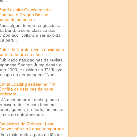
di...
Band exibirá Cavaleiros do
Zodíaco e Dragon Ball no
segundo semestre
Após algum tempo na geladeira
da Band, a série clássica dos
o Zodíaco" voltará a ser exibida
a part...
Autor de Naruto revela novidades
sobre o futuro da série
Publicado nas páginas da revista
japonesa Shonen Jump desde o
ano 2000, e exibido na TV Tokyo
a saga do personagem "Nar...
Canal Loading estreia na TV!
Confira os detalhes da nova
emissora
Já está no ar a Loading, nova
emissora de TV com foco em
séries, games, e-sports, animes e
ersos do entretenimen...
Cavaleiros do Zodíaco: Lost
Canvas não terá nova temporada
Uma triste notícia para os fãs de