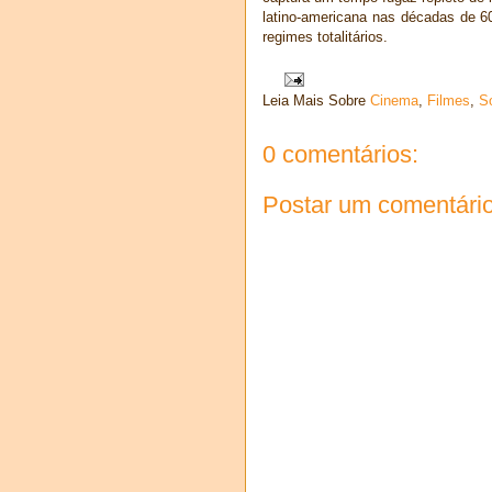
latino-americana nas décadas de 60
regimes totalitários.
Leia Mais Sobre
Cinema
,
Filmes
,
S
0 comentários:
Postar um comentári