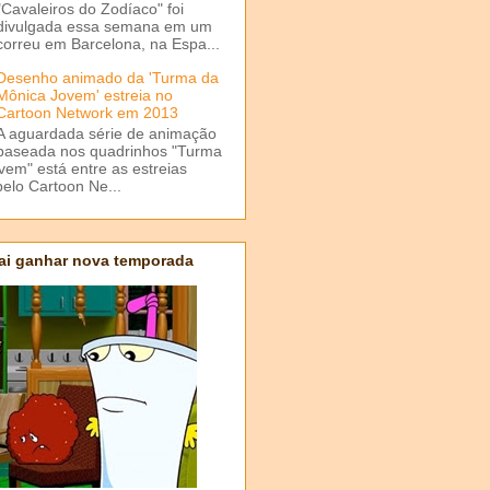
"Cavaleiros do Zodíaco" foi
divulgada essa semana em um
correu em Barcelona, na Espa...
Desenho animado da 'Turma da
Mônica Jovem' estreia no
Cartoon Network em 2013
A aguardada série de animação
baseada nos quadrinhos "Turma
em" está entre as estreias
elo Cartoon Ne...
ai ganhar nova temporada