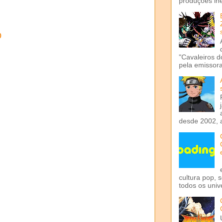
produções iné
o
"Cavaleiros d
pela emissora 
desde 2002, 
cultura pop, 
todos os univ