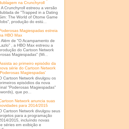
dublagem na Crunchyroll
A Crunchyroll estreou a versão
dublada de "Trapped in a Dating
Sim: The World of Otome Game
Mobs", produção do estú...
Poderosas Magiespadas estreia
na HBO Max
Além de "O Acampamento de
Lazlo" , a HBO Max estreou a
produção do Cartoon Network
rosas Magiespadas" (Mi...
Assista ao primeiro episódio da
nova série do Cartoon Network
'Poderosas Magiespadas'
O Cartoon Network divulgou os
primeiros episódios da nova
ginal "Poderosas Magiespadas"
words), que po...
Cartoon Network anuncia suas
novidades para 2014/2015
O Cartoon Network divulgou seus
projetos para a programação
2014/2015, incluíndo novas
e séries em exibição e