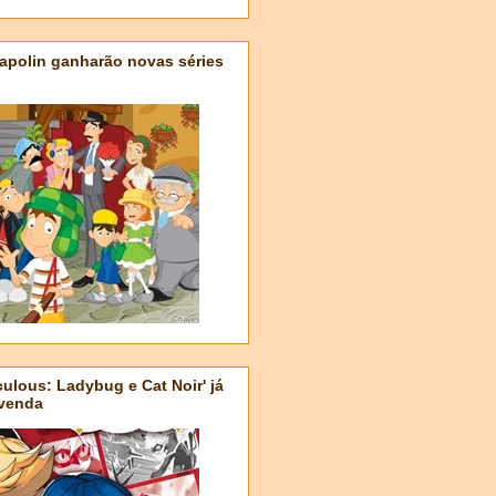
apolin ganharão novas séries
ulous: Ladybug e Cat Noir' já
-venda