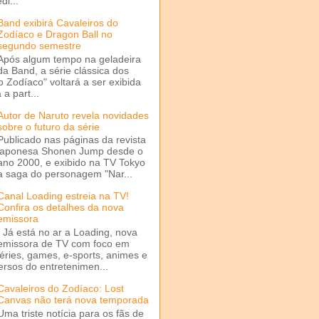
di...
Band exibirá Cavaleiros do
Zodíaco e Dragon Ball no
segundo semestre
Após algum tempo na geladeira
da Band, a série clássica dos
o Zodíaco" voltará a ser exibida
a part...
Autor de Naruto revela novidades
sobre o futuro da série
Publicado nas páginas da revista
japonesa Shonen Jump desde o
ano 2000, e exibido na TV Tokyo
a saga do personagem "Nar...
Canal Loading estreia na TV!
Confira os detalhes da nova
emissora
Já está no ar a Loading, nova
emissora de TV com foco em
séries, games, e-sports, animes e
ersos do entretenimen...
Cavaleiros do Zodíaco: Lost
Canvas não terá nova temporada
Uma triste notícia para os fãs de