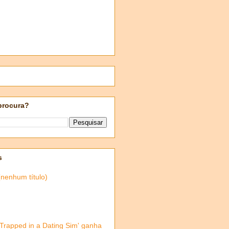
procura?
s
(nenhum título)
'Trapped in a Dating Sim' ganha