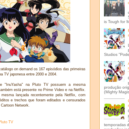
is Tough for 
Studios "Pode
catálogo on demand os 167 episódios das primeiras
na TV japonesa entre 2000 e 2004.
 de "InuYasha" na Pluto TV possuem a mesma
produção ori
também está presente no Prime Video e na Netflix.
(Mighty Magis
 mesma lançada recentemente pela Netflix, com
éditos e trechos que foram editados e censurados
o Cartoon Network.
Pluto TV
temporadas d