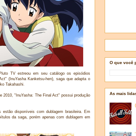
O que você 
 Pluto TV estreou em seu catálogo os episódios
Act" (InuYasha Kanketsu-hen), saga que adapta o
iko Takahashi.
As mais lida
e 2010, "InuYasha: The Final Act" possui produção
s estão disponíveis com dublagem brasileira. Em
pítulos da saga, porém apenas com dublagem em