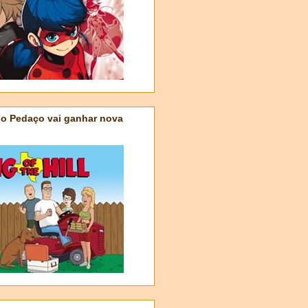
do Pedaço vai ganhar nova