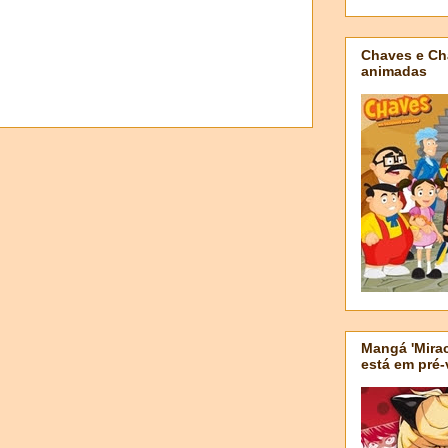
Chaves e Ch
animadas
Mangá 'Mirac
está em pré