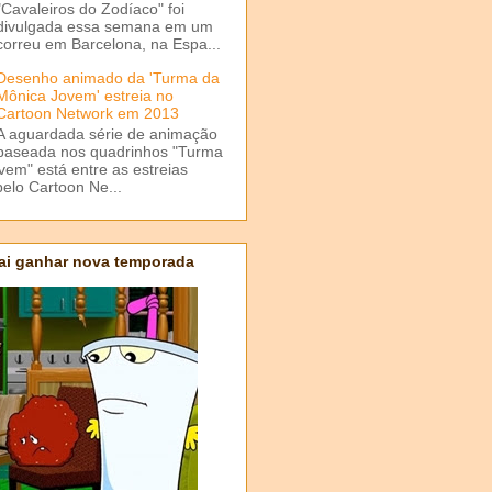
"Cavaleiros do Zodíaco" foi
divulgada essa semana em um
correu em Barcelona, na Espa...
Desenho animado da 'Turma da
Mônica Jovem' estreia no
Cartoon Network em 2013
A aguardada série de animação
baseada nos quadrinhos "Turma
em" está entre as estreias
elo Cartoon Ne...
ai ganhar nova temporada