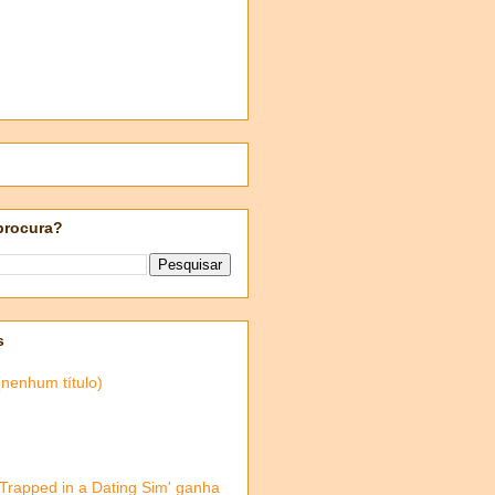
procura?
s
(nenhum título)
'Trapped in a Dating Sim' ganha