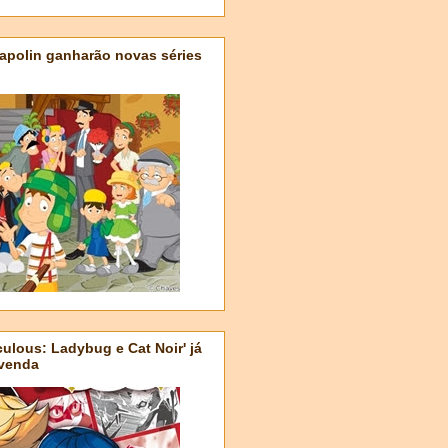
apolin ganharão novas séries
ulous: Ladybug e Cat Noir' já
-venda