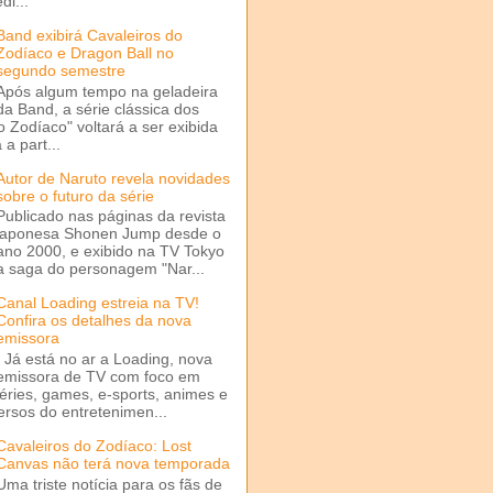
di...
Band exibirá Cavaleiros do
Zodíaco e Dragon Ball no
segundo semestre
Após algum tempo na geladeira
da Band, a série clássica dos
o Zodíaco" voltará a ser exibida
a part...
Autor de Naruto revela novidades
sobre o futuro da série
Publicado nas páginas da revista
japonesa Shonen Jump desde o
ano 2000, e exibido na TV Tokyo
a saga do personagem "Nar...
Canal Loading estreia na TV!
Confira os detalhes da nova
emissora
Já está no ar a Loading, nova
emissora de TV com foco em
séries, games, e-sports, animes e
ersos do entretenimen...
Cavaleiros do Zodíaco: Lost
Canvas não terá nova temporada
Uma triste notícia para os fãs de