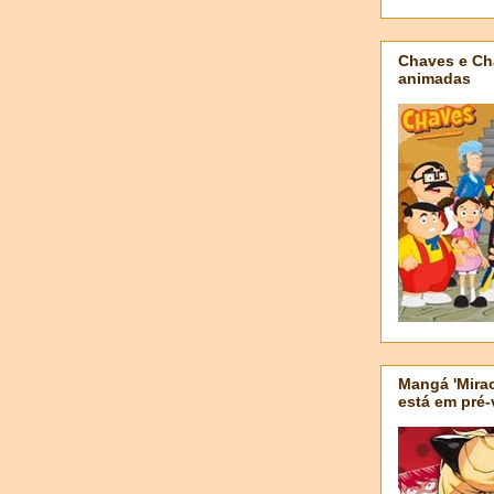
Chaves e Ch
animadas
Mangá 'Mirac
está em pré