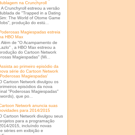
dublagem na Crunchyroll
A Crunchyroll estreou a versão
dublada de "Trapped in a Dating
Sim: The World of Otome Game
Mobs", produção do estú...
Poderosas Magiespadas estreia
na HBO Max
Além de "O Acampamento de
Lazlo" , a HBO Max estreou a
produção do Cartoon Network
rosas Magiespadas" (Mi...
Assista ao primeiro episódio da
nova série do Cartoon Network
'Poderosas Magiespadas'
O Cartoon Network divulgou os
primeiros episódios da nova
ginal "Poderosas Magiespadas"
words), que po...
Cartoon Network anuncia suas
novidades para 2014/2015
O Cartoon Network divulgou seus
projetos para a programação
2014/2015, incluíndo novas
e séries em exibição e