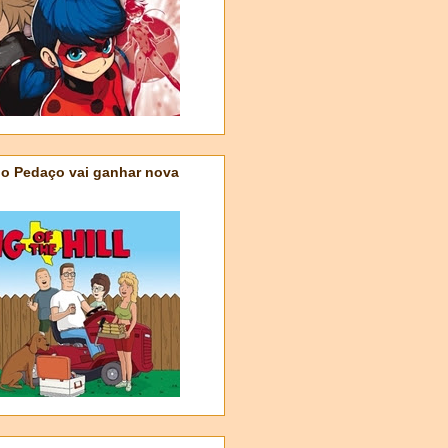
do Pedaço vai ganhar nova