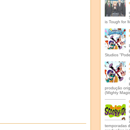
is Tough for 
Studios "Pode
produção ori
(Mighty Magis
temporadas d