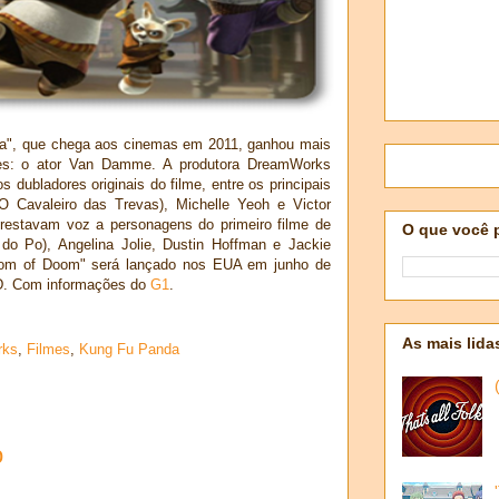
a", que chega aos cinemas em 2011, ganhou mais
s: o ator Van Damme. A produtora DreamWorks
 dubladores originais do filme, entre os principais
 Cavaleiro das Trevas), Michelle Yeoh e Victor
restavam voz a personagens do primeiro filme de
O que você 
do Po), Angelina Jolie, Dustin Hoffman e Jackie
om of Doom" será lançado nos EUA em junho de
3D. Com informações do
G1
.
As mais lida
rks
,
Filmes
,
Kung Fu Panda
o