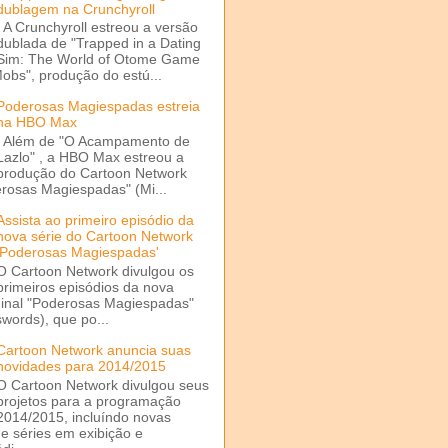
dublagem na Crunchyroll
A Crunchyroll estreou a versão
dublada de "Trapped in a Dating
Sim: The World of Otome Game
Mobs", produção do estú...
Poderosas Magiespadas estreia
na HBO Max
Além de "O Acampamento de
Lazlo" , a HBO Max estreou a
produção do Cartoon Network
rosas Magiespadas" (Mi...
Assista ao primeiro episódio da
nova série do Cartoon Network
'Poderosas Magiespadas'
O Cartoon Network divulgou os
primeiros episódios da nova
ginal "Poderosas Magiespadas"
words), que po...
Cartoon Network anuncia suas
novidades para 2014/2015
O Cartoon Network divulgou seus
projetos para a programação
2014/2015, incluíndo novas
e séries em exibição e