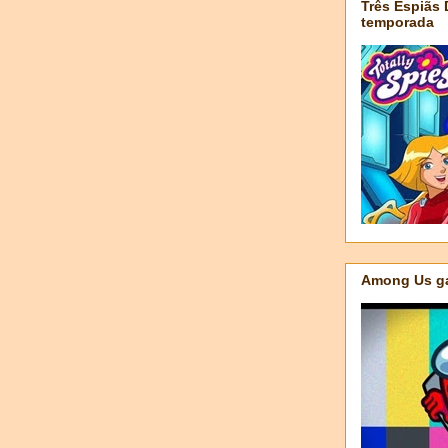
Três Espiãs
temporada
Among Us ga