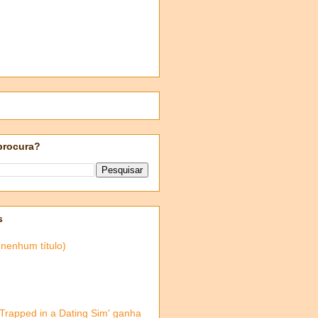
procura?
s
(nenhum título)
'Trapped in a Dating Sim' ganha