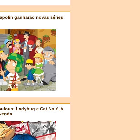
apolin ganharão novas séries
ulous: Ladybug e Cat Noir' já
-venda