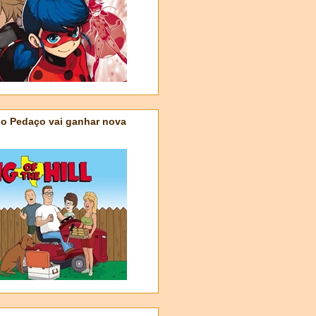
do Pedaço vai ganhar nova