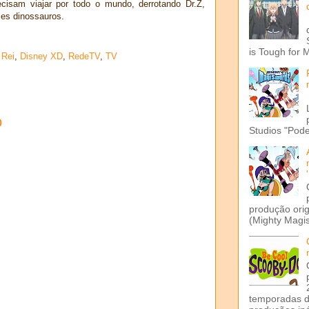
cisam viajar por todo o mundo, derrotando Dr.Z,
zes dinossauros.
is Tough for 
 Rei
,
Disney XD
,
RedeTV
,
TV
o
Studios "Pode
produção ori
(Mighty Magis
temporadas d