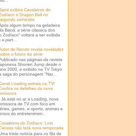
di...
Band exibirá Cavaleiros do
Zodíaco e Dragon Ball no
segundo semestre
Após algum tempo na geladeira
da Band, a série clássica dos
o Zodíaco" voltará a ser exibida
a part...
Autor de Naruto revela novidades
sobre o futuro da série
Publicado nas páginas da revista
japonesa Shonen Jump desde o
ano 2000, e exibido na TV Tokyo
a saga do personagem "Nar...
Canal Loading estreia na TV!
Confira os detalhes da nova
emissora
Já está no ar a Loading, nova
emissora de TV com foco em
séries, games, e-sports, animes e
ersos do entretenimen...
Cavaleiros do Zodíaco: Lost
Canvas não terá nova temporada
Uma triste notícia para os fãs de