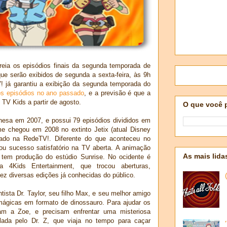
reia os episódios finais da segunda temporada de
que serão exibidos de segunda a sexta-feira, às 9h
 já garantiu a exibição da segunda temporada do
os episódios no ano passado
, e a previsão é que a
TV Kids a partir de agosto.
O que você 
nesa em 2007, e possui 79 episódios divididos em
e chegou em 2008 no extinto Jetix (atual Disney
çado na RedeTV!. Diferente do que aconteceu no
çou sucesso satisfatório na TV aberta. A animação
As mais lida
em produção do estúdio Sunrise. No ocidente é
la 4Kids Entertainment, que trocou aberturas,
ez diversas edições já conhecidas do público.
tista Dr. Taylor, seu filho Max, e seu melhor amigo
mágicas em formato de dinossauro. Para ajudar os
am a Zoe, e precisam enfrentar uma misteriosa
lada pelo Dr. Z, que viaja no tempo para caçar