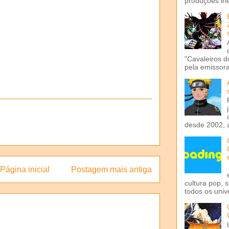
produções iné
"Cavaleiros d
pela emissora 
desde 2002, 
Página inicial
Postagem mais antiga
cultura pop, 
todos os univ