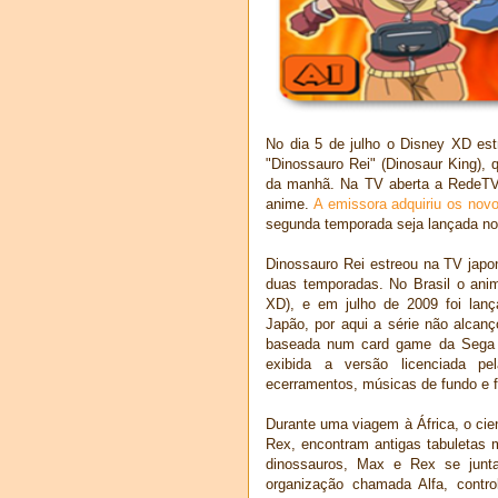
No dia 5 de julho o Disney XD est
"Dinossauro Rei" (Dinosaur King), 
da manhã. Na TV aberta a RedeTV!
anime.
A emissora adquiriu os nov
segunda temporada seja lançada no 
Dinossauro Rei estreou na TV japo
duas temporadas. No Brasil o anim
XD), e em julho de 2009 foi lan
Japão, por aqui a série não alcan
baseada num card game da Sega t
exibida a versão licenciada pe
ecerramentos, músicas de fundo e f
Durante uma viagem à África, o cien
Rex, encontram antigas tabuletas 
dinossauros, Max e Rex se junt
organização chamada Alfa, contro