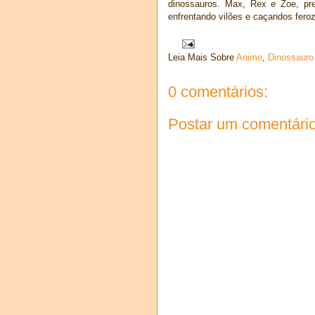
dinossauros. Max, Rex e Zoe, pre
enfrentando vilões e caçandos fero
Leia Mais Sobre
Anime
,
Dinossauro
0 comentários:
Postar um comentári