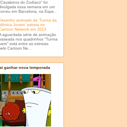
"Cavaleiros do Zodíaco" foi
divulgada essa semana em um
correu em Barcelona, na Espa...
Desenho animado da 'Turma da
Mônica Jovem' estreia no
Cartoon Network em 2013
A aguardada série de animação
baseada nos quadrinhos "Turma
em" está entre as estreias
elo Cartoon Ne...
ai ganhar nova temporada