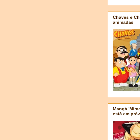
Chaves e Ch
animadas
Mangá 'Mirac
está em pré