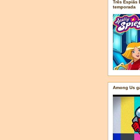
Três Espiãs
temporada
Among Us ga