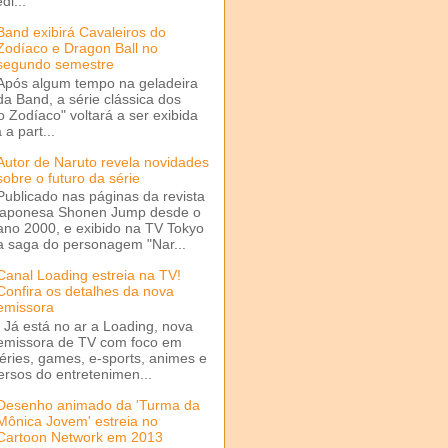
di...
Band exibirá Cavaleiros do
Zodíaco e Dragon Ball no
segundo semestre
Após algum tempo na geladeira
da Band, a série clássica dos
o Zodíaco" voltará a ser exibida
a part...
Autor de Naruto revela novidades
sobre o futuro da série
Publicado nas páginas da revista
japonesa Shonen Jump desde o
ano 2000, e exibido na TV Tokyo
a saga do personagem "Nar...
Canal Loading estreia na TV!
Confira os detalhes da nova
emissora
Já está no ar a Loading, nova
emissora de TV com foco em
séries, games, e-sports, animes e
ersos do entretenimen...
Desenho animado da 'Turma da
Mônica Jovem' estreia no
Cartoon Network em 2013