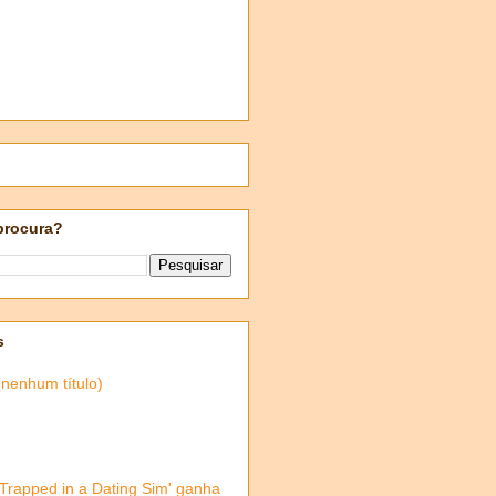
procura?
s
(nenhum título)
'Trapped in a Dating Sim' ganha