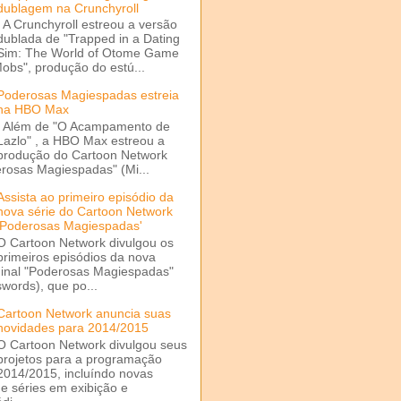
dublagem na Crunchyroll
A Crunchyroll estreou a versão
dublada de "Trapped in a Dating
Sim: The World of Otome Game
Mobs", produção do estú...
Poderosas Magiespadas estreia
na HBO Max
Além de "O Acampamento de
Lazlo" , a HBO Max estreou a
produção do Cartoon Network
rosas Magiespadas" (Mi...
Assista ao primeiro episódio da
nova série do Cartoon Network
'Poderosas Magiespadas'
O Cartoon Network divulgou os
primeiros episódios da nova
ginal "Poderosas Magiespadas"
words), que po...
Cartoon Network anuncia suas
novidades para 2014/2015
O Cartoon Network divulgou seus
projetos para a programação
2014/2015, incluíndo novas
e séries em exibição e