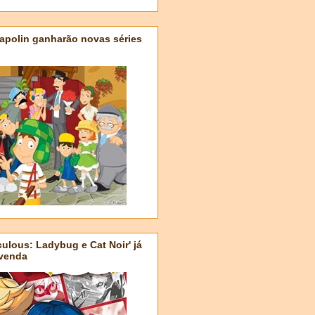
apolin ganharão novas séries
ulous: Ladybug e Cat Noir' já
-venda