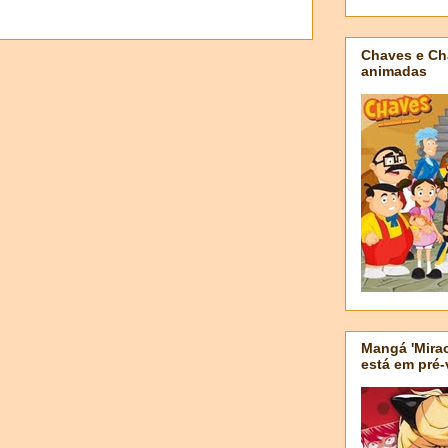
Chaves e Ch
animadas
Mangá 'Mirac
está em pré