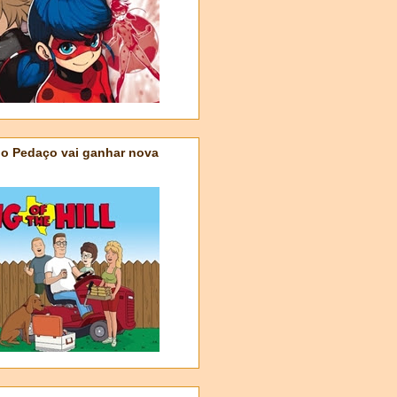
do Pedaço vai ganhar nova