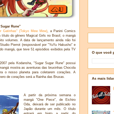
r Sugar Rune"
r Gatinhas" (Tokyo Mew Mew)
, a Panini Comics
título do gênero Magical Girls no Brasil, o mangá
ito volumes. A data de lançamento ainda não foi
tudio Pierrot (resposnável por "YuYu Hakusho" e
 do mangá, que teve 51 episódios exibidos pela TV
O que você 
 2007 pela Kodansha, "Sugar Sugar Rune" possui
 mangá mostra as aventuras das bruxinhas Chocola
ara o nosso planeta para coletarem corações. A
mero de corações será a Rainha das Bruxas.
As mais lida
A partir da próxima semana o
mangá "One Piece", de Eichiro
Oda, deixará de ser publicado no
Japão durante um mês. O título
entrará em hiato a partir do