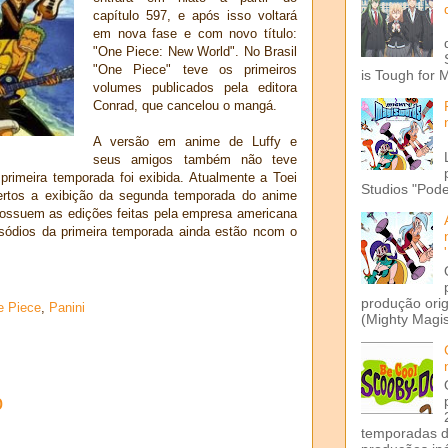
capítulo 597, e após isso voltará
em nova fase e com novo título:
"One Piece: New World". No Brasil
"One Piece" teve os primeiros
is Tough for 
volumes publicados pela editora
Conrad, que cancelou o mangá.
A versão em anime de Luffy e
seus amigos também não teve
primeira temporada foi exibida. Atualmente a Toei
Studios "Pode
ertos a exibição da segunda temporada do anime
ossuem as edições feitas pela empresa americana
isódios da primeira temporada ainda estão ncom o
produção ori
e Piece
,
Panini
(Mighty Magis
o
temporadas d