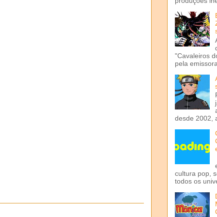
produções iné
"Cavaleiros d
pela emissora 
desde 2002, 
cultura pop, 
todos os univ