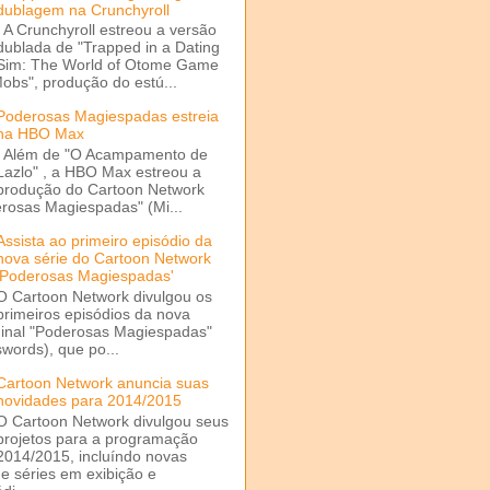
dublagem na Crunchyroll
A Crunchyroll estreou a versão
dublada de "Trapped in a Dating
Sim: The World of Otome Game
Mobs", produção do estú...
Poderosas Magiespadas estreia
na HBO Max
Além de "O Acampamento de
Lazlo" , a HBO Max estreou a
produção do Cartoon Network
rosas Magiespadas" (Mi...
Assista ao primeiro episódio da
nova série do Cartoon Network
'Poderosas Magiespadas'
O Cartoon Network divulgou os
primeiros episódios da nova
ginal "Poderosas Magiespadas"
words), que po...
Cartoon Network anuncia suas
novidades para 2014/2015
O Cartoon Network divulgou seus
projetos para a programação
2014/2015, incluíndo novas
e séries em exibição e