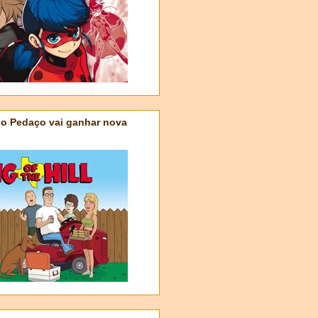
do Pedaço vai ganhar nova