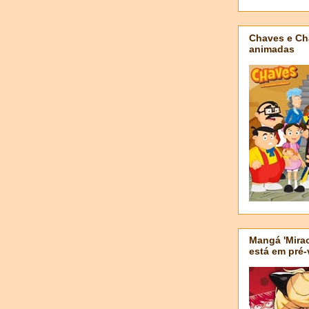
Chaves e Ch
animadas
Mangá 'Mirac
está em pré