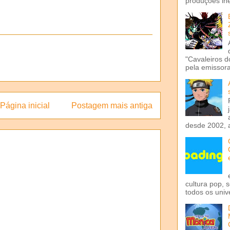
produções iné
"Cavaleiros d
pela emissora 
Página inicial
Postagem mais antiga
desde 2002, 
cultura pop, 
todos os univ