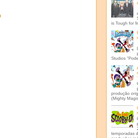
o
is Tough for 
Studios "Pode
produção ori
(Mighty Magis
temporadas d