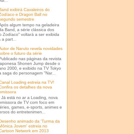
di...
Band exibirá Cavaleiros do
Zodíaco e Dragon Ball no
segundo semestre
Após algum tempo na geladeira
da Band, a série clássica dos
o Zodíaco" voltará a ser exibida
a part...
Autor de Naruto revela novidades
sobre o futuro da série
Publicado nas páginas da revista
japonesa Shonen Jump desde o
ano 2000, e exibido na TV Tokyo
a saga do personagem "Nar...
Canal Loading estreia na TV!
Confira os detalhes da nova
emissora
Já está no ar a Loading, nova
emissora de TV com foco em
séries, games, e-sports, animes e
ersos do entretenimen...
Desenho animado da 'Turma da
Mônica Jovem' estreia no
Cartoon Network em 2013