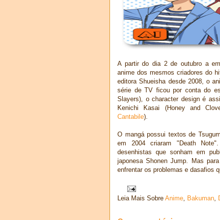
A partir do dia 2 de outubro a e
anime dos mesmos criadores do hi
editora Shueisha desde 2008, o an
série de TV ficou por conta do es
Slayers), o character design é as
Kenichi Kasai (Honey and Clove
Cantabile
).
O mangá possui textos de Tsugum
em 2004 criaram "Death Note".
desenhistas que sonham em publ
japonesa Shonen Jump. Mas para 
enfrentar os problemas e dasafios 
Leia Mais Sobre
Anime
,
Bakuman
,