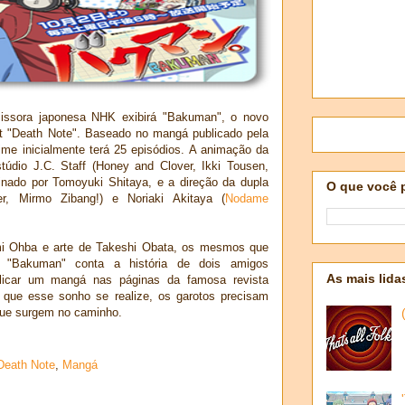
missora japonesa NHK exibirá "Bakuman", o novo
t "Death Note". Baseado no mangá publicado pela
ime inicialmente terá 25 episódios. A animação da
túdio J.C. Staff (Honey and Clover, Ikki Tousen,
sinado por Tomoyuki Shitaya, e a direção da dupla
O que você 
r, Mirmo Zibang!) e Noriaki Akitaya (
Nodame
i Ohba e arte de Takeshi Obata, os mesmos que
 "Bakuman" conta a história de dois amigos
As mais lida
icar um mangá nas páginas da famosa revista
que esse sonho se realize, os garotos precisam
que surgem no caminho.
Death Note
,
Mangá