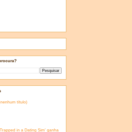
procura?
s
(nenhum título)
'Trapped in a Dating Sim' ganha