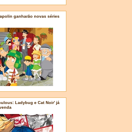
apolin ganharão novas séries
ulous: Ladybug e Cat Noir' já
-venda