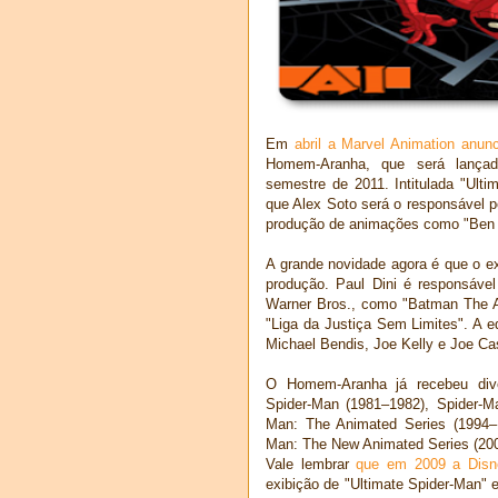
Em
abril a Marvel Animation anun
Homem-Aranha, que será lança
semestre de 2011. Intitulada "Ult
que Alex Soto será o responsável pe
produção de animações como "Ben 1
A grande novidade agora é que o ex
produção. Paul Dini é responsáv
Warner Bros., como "Batman The An
"Liga da Justiça Sem Limites". A e
Michael Bendis, Joe Kelly e Joe Ca
O Homem-Aranha já recebeu div
Spider-Man (1981–1982), Spider-M
Man: The Animated Series (1994–1
Man: The New Animated Series (200
Vale lembrar
que em 2009 a Disn
exibição de "Ultimate Spider-Man"