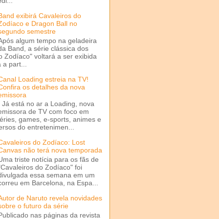
di...
Band exibirá Cavaleiros do
Zodíaco e Dragon Ball no
segundo semestre
Após algum tempo na geladeira
da Band, a série clássica dos
o Zodíaco" voltará a ser exibida
a part...
Canal Loading estreia na TV!
Confira os detalhes da nova
emissora
Já está no ar a Loading, nova
emissora de TV com foco em
séries, games, e-sports, animes e
ersos do entretenimen...
Cavaleiros do Zodíaco: Lost
Canvas não terá nova temporada
Uma triste notícia para os fãs de
"Cavaleiros do Zodíaco" foi
divulgada essa semana em um
correu em Barcelona, na Espa...
Autor de Naruto revela novidades
sobre o futuro da série
Publicado nas páginas da revista