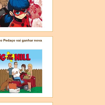
do Pedaço vai ganhar nova