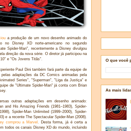
ciou
a produção de um novo desenho animado do
do no Disney XD norte-americano no segundo
imate Spider-Man", recentemente a Disney divulgou
la direção da nova série. O diretor já participou na
0" e "Os Jovens Titãs".
O que você 
periente Paul Dini também fará parte da equipe de
el pelas adaptações da DC Comics animadas pela
imated Series", "Superman", "Liga da Justiça" e
quipe de "Ultimate Spider-Man" já conta com Brian
As mais lida
sey.
ersas outras adaptações em desenho animado:
an and His Amazing Friends (1981–1983), Spider-
998), Spider-Man Unlimited (1999–2000), Spider-
3) e a recente The Spectacular Spider-Man (2008).
ey comprou a Marvel
. Desta forma, já é certa a
 em todos os canais Disney XD do mundo, incluindo