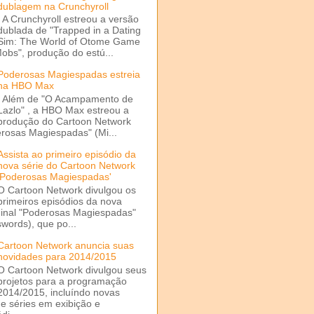
dublagem na Crunchyroll
A Crunchyroll estreou a versão
dublada de "Trapped in a Dating
Sim: The World of Otome Game
Mobs", produção do estú...
Poderosas Magiespadas estreia
na HBO Max
Além de "O Acampamento de
Lazlo" , a HBO Max estreou a
produção do Cartoon Network
rosas Magiespadas" (Mi...
Assista ao primeiro episódio da
nova série do Cartoon Network
'Poderosas Magiespadas'
O Cartoon Network divulgou os
primeiros episódios da nova
ginal "Poderosas Magiespadas"
words), que po...
Cartoon Network anuncia suas
novidades para 2014/2015
O Cartoon Network divulgou seus
projetos para a programação
2014/2015, incluíndo novas
e séries em exibição e