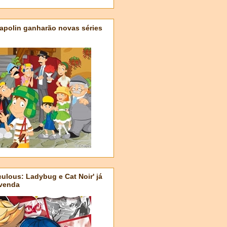
apolin ganharão novas séries
ulous: Ladybug e Cat Noir' já
-venda