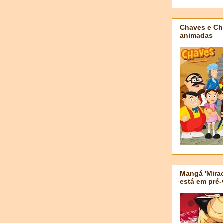
Chaves e Ch
animadas
Mangá 'Mirac
está em pré