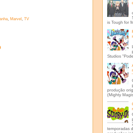
anha
,
Marvel
,
TV
is Tough for 
o
Studios "Pode
produção ori
(Mighty Magis
temporadas d