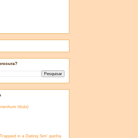
procura?
s
(nenhum título)
'Trapped in a Dating Sim' ganha