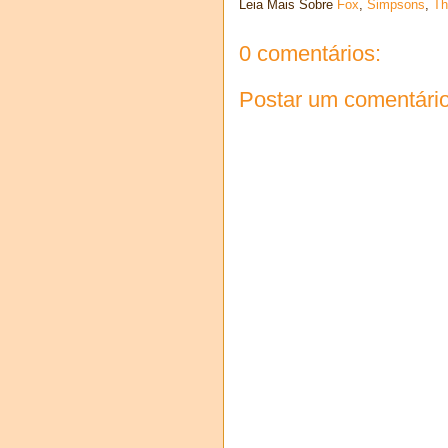
Leia Mais Sobre
Fox
,
Simpsons
,
Th
0 comentários:
Postar um comentári