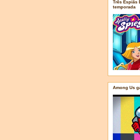
Três Espiãs
temporada
Among Us ga