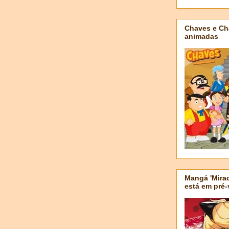
Chaves e Ch
animadas
Mangá 'Mirac
está em pré