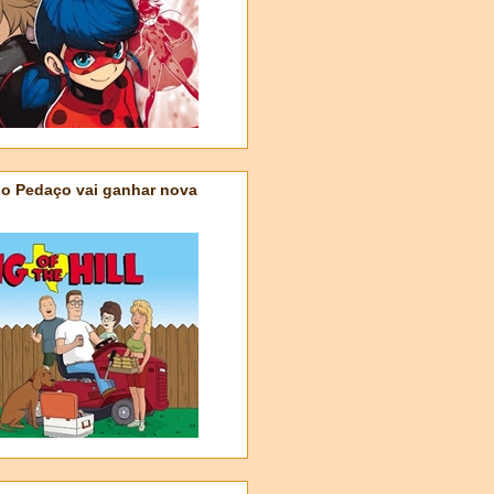
do Pedaço vai ganhar nova