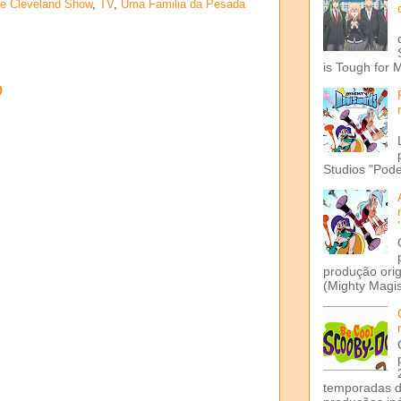
e Cleveland Show
,
TV
,
Uma Familia da Pesada
is Tough for 
o
Studios "Pode
produção ori
(Mighty Magis
temporadas d