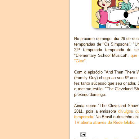
No próximo domingo, dia 26 de set
temporadas de "Os Simpsons", "Um
22ª temporada temporada do s
"Elementary School Musical",
que 
"Glee"
.
Com o episódio "And Then There W
(Family Guy) chega ao seu 9º ano. O
fez tanto sucesso que seu criador
o mesmo estilo: "The Cleveland S
próximo domingo.
Ainda sobre "The Cleveland Show"
2011, pois a emissora
divulgou q
temporada
. No Brasil o desenho an
TV aberta através da Rede Globo
.