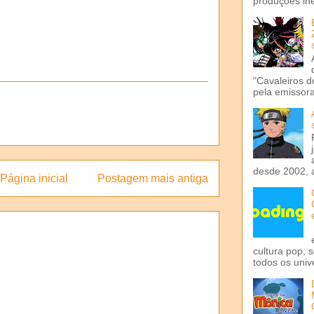
produções iné
"Cavaleiros d
pela emissora 
desde 2002, 
Página inicial
Postagem mais antiga
cultura pop, 
todos os univ