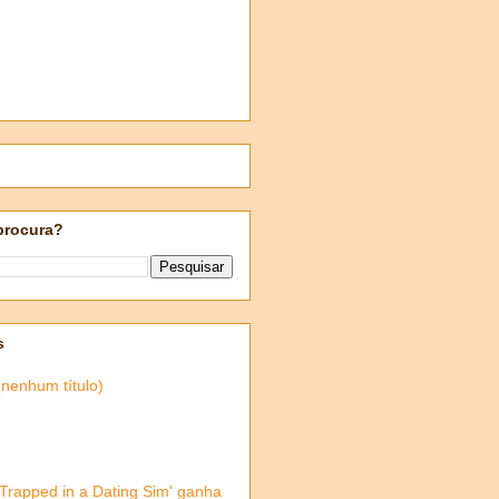
procura?
s
(nenhum título)
'Trapped in a Dating Sim' ganha