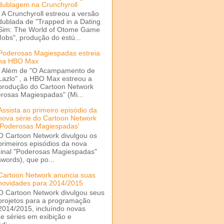
dublagem na Crunchyroll
A Crunchyroll estreou a versão
dublada de "Trapped in a Dating
Sim: The World of Otome Game
Mobs", produção do estú...
Poderosas Magiespadas estreia
na HBO Max
Além de "O Acampamento de
Lazlo" , a HBO Max estreou a
produção do Cartoon Network
rosas Magiespadas" (Mi...
Assista ao primeiro episódio da
nova série do Cartoon Network
'Poderosas Magiespadas'
O Cartoon Network divulgou os
primeiros episódios da nova
ginal "Poderosas Magiespadas"
words), que po...
Cartoon Network anuncia suas
novidades para 2014/2015
O Cartoon Network divulgou seus
projetos para a programação
2014/2015, incluíndo novas
e séries em exibição e