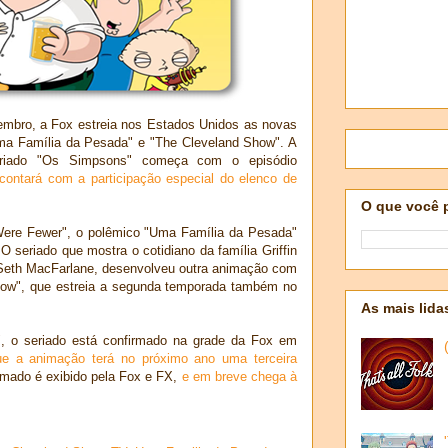
embro, a Fox estreia nos Estados Unidos as novas
a Família da Pesada" e "The Cleveland Show". A
eriado "Os Simpsons" começa com o episódio
contará com a participação especial do elenco de
O que você 
ere Fewer", o polêmico "Uma Família da Pesada"
 seriado que mostra o cotidiano da família Griffin
, Seth MacFarlane, desenvolveu outra animação com
how", que estreia a segunda temporada também no
As mais lida
, o seriado está confirmado na grade da Fox em
ue a animação terá no próximo ano uma terceira
imado é exibido pela Fox e FX,
e em breve chega à