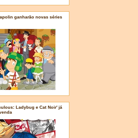
apolin ganharão novas séries
ulous: Ladybug e Cat Noir' já
-venda