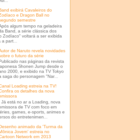
di...
Band exibirá Cavaleiros do
Zodíaco e Dragon Ball no
segundo semestre
Após algum tempo na geladeira
da Band, a série clássica dos
o Zodíaco" voltará a ser exibida
a part...
Autor de Naruto revela novidades
sobre o futuro da série
Publicado nas páginas da revista
japonesa Shonen Jump desde o
ano 2000, e exibido na TV Tokyo
a saga do personagem "Nar...
Canal Loading estreia na TV!
Confira os detalhes da nova
emissora
Já está no ar a Loading, nova
emissora de TV com foco em
séries, games, e-sports, animes e
ersos do entretenimen...
Desenho animado da 'Turma da
Mônica Jovem' estreia no
Cartoon Network em 2013