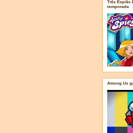
Três Espiãs
temporada
Among Us ga