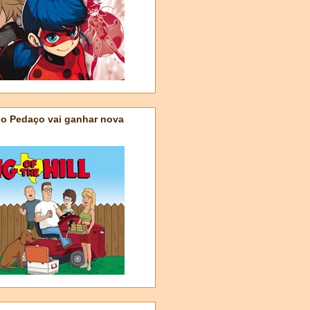
do Pedaço vai ganhar nova