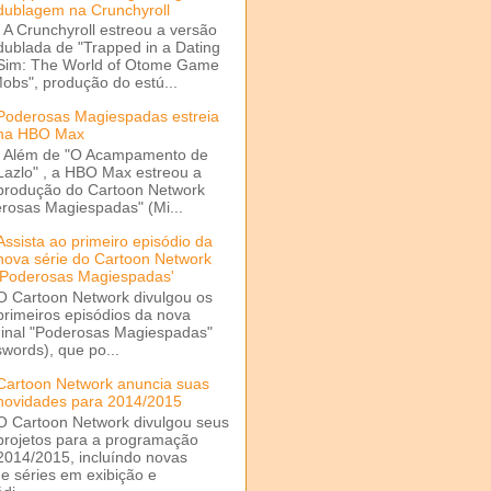
dublagem na Crunchyroll
A Crunchyroll estreou a versão
dublada de "Trapped in a Dating
Sim: The World of Otome Game
Mobs", produção do estú...
Poderosas Magiespadas estreia
na HBO Max
Além de "O Acampamento de
Lazlo" , a HBO Max estreou a
produção do Cartoon Network
rosas Magiespadas" (Mi...
Assista ao primeiro episódio da
nova série do Cartoon Network
'Poderosas Magiespadas'
O Cartoon Network divulgou os
primeiros episódios da nova
ginal "Poderosas Magiespadas"
words), que po...
Cartoon Network anuncia suas
novidades para 2014/2015
O Cartoon Network divulgou seus
projetos para a programação
2014/2015, incluíndo novas
e séries em exibição e