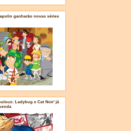
apolin ganharão novas séries
ulous: Ladybug e Cat Noir' já
-venda