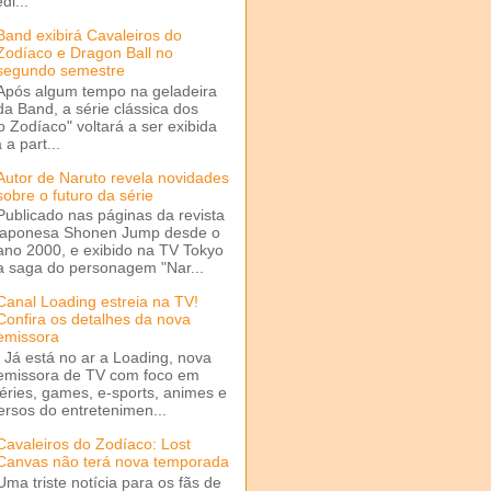
di...
Band exibirá Cavaleiros do
Zodíaco e Dragon Ball no
segundo semestre
Após algum tempo na geladeira
da Band, a série clássica dos
o Zodíaco" voltará a ser exibida
a part...
Autor de Naruto revela novidades
sobre o futuro da série
Publicado nas páginas da revista
japonesa Shonen Jump desde o
ano 2000, e exibido na TV Tokyo
a saga do personagem "Nar...
Canal Loading estreia na TV!
Confira os detalhes da nova
emissora
Já está no ar a Loading, nova
emissora de TV com foco em
séries, games, e-sports, animes e
ersos do entretenimen...
Cavaleiros do Zodíaco: Lost
Canvas não terá nova temporada
Uma triste notícia para os fãs de