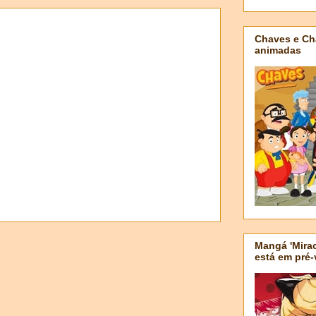
Chaves e Ch
animadas
Mangá 'Mirac
está em pré