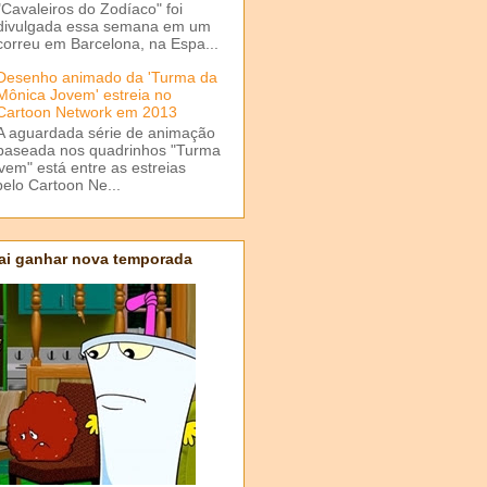
"Cavaleiros do Zodíaco" foi
divulgada essa semana em um
correu em Barcelona, na Espa...
Desenho animado da 'Turma da
Mônica Jovem' estreia no
Cartoon Network em 2013
A aguardada série de animação
baseada nos quadrinhos "Turma
em" está entre as estreias
elo Cartoon Ne...
ai ganhar nova temporada