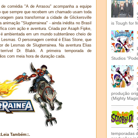
e de comédia "A de Arrasou" acompanha a equipe
co que sempre que recebem um chamado usam toda
oragem para transformar a cidade de Glickersville
animação "Slugterrainea" - ainda inédita no Brasil
is Tough for 
ífica com ação e aventura. Criada por Asaph Fipke,
e é ambientada em um mundo subterrâneo cheio de
 Lesmas. O personagem central é Elias Stone, que
dor de Lesmas de Slugterrainea. Na aventura Elias
errível Dr. Blakk. A primeira temporada de
dios com meia hora de duração cada.
Studios "Pode
produção ori
(Mighty Magis
temporadas d
::Leia Também::.