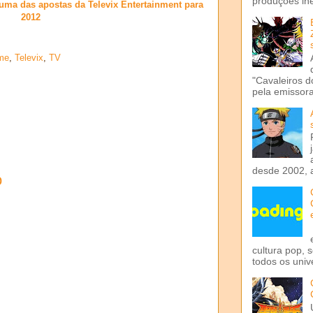
produções iné
 uma das apostas da Televix Entertainment para
2012
me
,
Televix
,
TV
"Cavaleiros d
pela emissora 
desde 2002, 
o
cultura pop, 
todos os univ