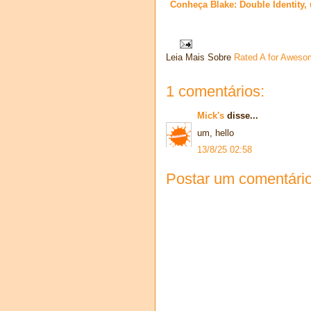
Conheça Blake: Double Identity,
Leia Mais Sobre
Rated A for Aweso
1 comentários:
Mick's
disse...
um, hello
13/8/25 02:58
Postar um comentári