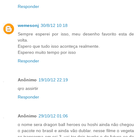
Responder
wemesonj
30/8/12 10:18
Sempre esperei por isso, meu desenho favorito esta de
volta.
Espero que tudo isso aconteça realmente.
Espereo muito tempo por isso
Responder
Anônimo
19/10/12 22:19
qro assirtir
Responder
Anônimo
29/10/12 01:06
o nome sera dragon ball heroes ou hoshi ainda não chegou
o pacote no brasil e ainda vão dublar. nesse filme o vegeta
se transorma em ssj 3. vai ter dois trunks o do futuro eo da