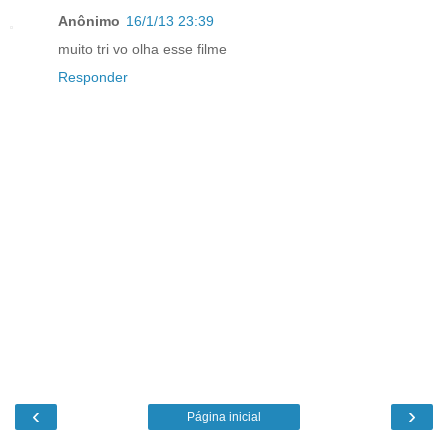
Anônimo
16/1/13 23:39
muito tri vo olha esse filme
Responder
‹
›
Página inicial