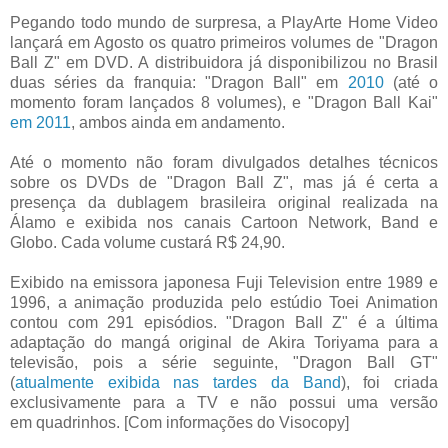
Pegando todo mundo de surpresa, a PlayArte Home Video
lançará em Agosto os quatro primeiros volumes de "Dragon
Ball Z" em DVD. A distribuidora já disponibilizou no Brasil
duas séries da
franquia: "Dragon Ball" em
2010
(até o
momento foram lançados 8 volumes), e "Dragon Ball Kai"
em 2011
, ambos ainda em andamento.
Até o momento não foram divulgados detalhes técnicos
sobre os DVDs de "Dragon Ball Z", mas já é certa a
presença da dublagem brasileira original realizada na
Álamo e exibida nos canais
Cartoon Network, Band e
Globo. Cada volume custará R$ 24,90.
Exibido na emissora japonesa Fuji Television entre 1989 e
1996, a animação produzida pelo estúdio Toei Animation
contou com 291 episódios. "Dragon Ball Z" é a última
adaptação do mangá
original de Akira Toriyama para a
televisão, pois a série seguinte, "Dragon Ball GT"
(
atualmente exibida nas tardes da Band
), foi criada
exclusivamente para a TV e não possui uma versão
em
quadrinhos. [
Com informações do V
isocopy]