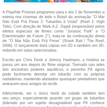
A PlayArte Pictures programou para o dia 2 de Novembro a
estreia nos cinemas de todo o Brasil da animação "O Mar
Não Está Prá Peixe 2: Tubarões à Vista!" (Reef 2: High
Tide). Com direção de Mark A.Z. Dippé (responsável pelos
efeitos especiais de filmes como "Jurassic Park" e "O
Exterminador do Futuro 2"), trata-se da continuação direta
de "O Mar Não Está Prá Peixe" (Shark Bait / The Reef,
2006). O lançamento trará cópias em 2D e também em 3D,
rodando em salas selecionadas.
Escrito por Chris Denk e Johnny Hartmann, a história se
passa um ano depois do filme original. Treinado nas artes
dos ancestrais poderes aquáticos, o peixinho Pê agora
pode facilmente derrotar um tubarão com as próprias
nadadeiras, mantendo afastados quaisquer predadores que
ameacem seus amigos do recife.
Infelizmente, ser o único herói da cidade também tem
seu preço, especialmente quando um grupo de tubarões
(liderado por um sujeito desagradável que Pê conhece