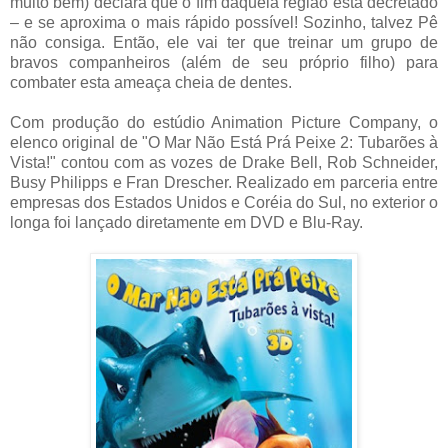
muito bem) declara que o fim daquela região está decretado
– e se aproxima o mais rápido possível! Sozinho, talvez Pê
não consiga. Então, ele vai ter que treinar um grupo de
bravos companheiros (além de seu próprio filho) para
combater esta ameaça cheia de dentes.
Com produção do estúdio Animation Picture Company, o
elenco original de "O Mar Não Está Prá Peixe 2: Tubarões à
Vista!" contou com as vozes de Drake Bell, Rob Schneider,
Busy Philipps e Fran Drescher. Realizado em parceria entre
empresas dos Estados Unidos e Coréia do Sul, no exterior o
longa foi lançado diretamente em DVD e Blu-Ray.