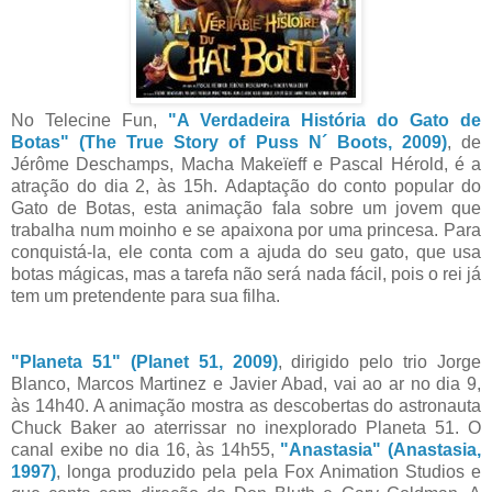
No Telecine Fun,
"A Verdadeira História do Gato de
Botas" (The True Story of Puss N´ Boots, 2009)
, de
Jérôme Deschamps, Macha Makeïeff e Pascal Hérold, é a
atração do dia 2, às 15h. Adaptação do conto popular do
Gato de Botas, esta animação fala sobre um jovem que
trabalha num moinho e se apaixona por uma princesa. Para
conquistá-la, ele conta com a ajuda do seu gato, que usa
botas mágicas, mas a tarefa não será nada fácil, pois o rei já
tem um pretendente para sua filha.
"Planeta 51" (Planet 51, 2009)
, dirigido pelo trio Jorge
Blanco, Marcos Martinez e Javier Abad, vai ao ar no dia 9,
às 14h40. A animação mostra as descobertas do astronauta
Chuck Baker ao aterrissar no inexplorado Planeta 51. O
canal exibe no dia 16, às 14h55,
"Anastasia" (Anastasia,
1997)
, longa produzido pela pela Fox Animation Studios e