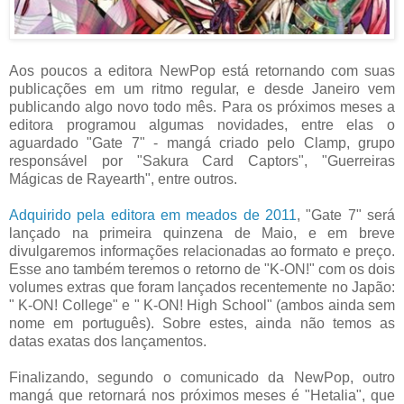
Aos poucos a editora NewPop está retornando com suas
publicações em um ritmo regular, e desde Janeiro vem
publicando algo novo todo mês. Para os próximos meses a
editora programou algumas novidades, entre elas o
aguardado "Gate 7" - mangá criado pelo Clamp, grupo
responsável por "Sakura Card Captors", "Guerreiras
Mágicas de Rayearth", entre outros.
Adquirido pela editora em meados de 2011
, "Gate 7" será
lançado na primeira quinzena de Maio, e em breve
divulgaremos informações relacionadas ao formato e preço.
Esse ano também teremos o retorno de "K-ON!" com os dois
volumes extras que foram lançados recentemente no Japão:
" K-ON! College" e " K-ON! High School" (ambos ainda sem
nome em português). Sobre estes, ainda não temos as
datas exatas dos lançamentos.
Finalizando, segundo o comunicado da NewPop, outro
mangá que retornará nos próximos meses é "Hetalia", que