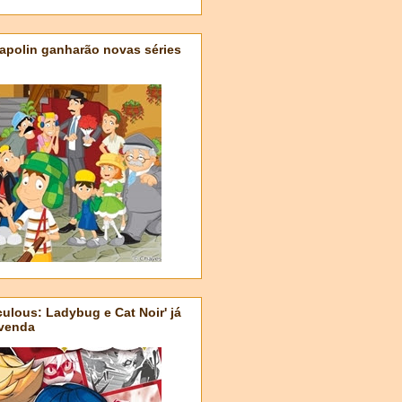
apolin ganharão novas séries
ulous: Ladybug e Cat Noir' já
-venda