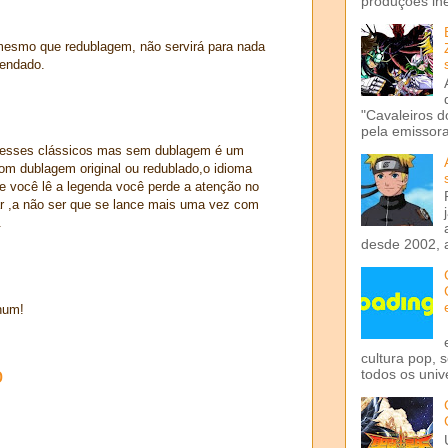
produções iné
mesmo que redublagem, não servirá para nada
gendado.
"Cavaleiros d
pela emissora 
ar esses clássicos mas sem dublagem é um
om dublagem original ou redublado,o idioma
 se você lê a legenda você perde a atenção no
 ,a não ser que se lance mais uma vez com
.
desde 2002, 
hum!
cultura pop, 
o
todos os univ