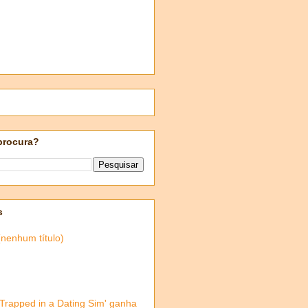
procura?
s
(nenhum título)
'Trapped in a Dating Sim' ganha