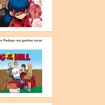
do Pedaço vai ganhar nova