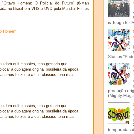
 "Oitavo Homem: O Policial do Futuro" (8-Man
nçada no Brasil em VHS e DVD pela Mundial Filmes
is Tough for 
vo Homem
Studios "Pode
buidora cult classics, mas gostaria que
locar a dublagem original brasileira da época,
riamos felizes e a cult classics teria mais
produção ori
(Mighty Magis
buidora cult classics, mas gostaria que
locar a dublagem original brasileira da época,
riamos felizes e a cult classics teria mais
temporadas d