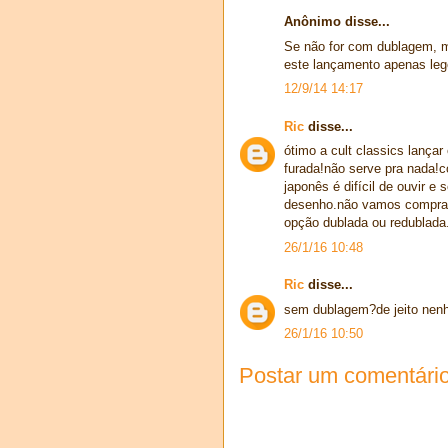
Anônimo disse...
Se não for com dublagem, 
este lançamento apenas le
12/9/14 14:17
Ric
disse...
ótimo a cult classics lanç
furada!não serve pra nada!c
japonês é difícil de ouvir e
desenho.não vamos comprar
opção dublada ou redublada
26/1/16 10:48
Ric
disse...
sem dublagem?de jeito nen
26/1/16 10:50
Postar um comentári