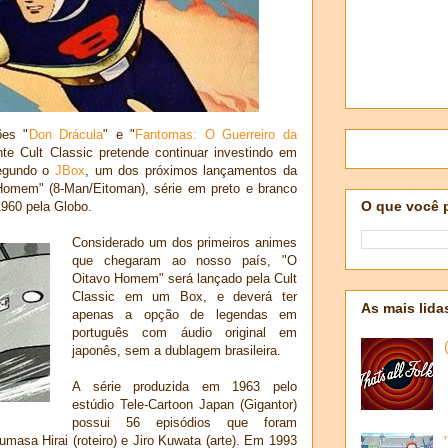
es "
Don Drácula
" e "
Fantomas: O Guerreiro da
ente Cult Classic pretende continuar investindo em
Segundo o
JBox
, um dos próximos lançamentos da
omem" (8-Man/Eitoman), série em preto e branco
O que você 
1960 pela Globo.
Considerado um dos primeiros animes
que chegaram ao nosso país, "O
Oitavo Homem" será lançado pela Cult
Classic em um Box, e deverá ter
As mais lida
apenas a opção de legendas em
português com áudio original em
japonês, sem a dublagem brasileira.
A série produzida em 1963 pelo
estúdio Tele-Cartoon Japan (Gigantor)
possui 56 episódios que foram
asa Hirai (roteiro) e Jiro Kuwata (arte). Em 1993