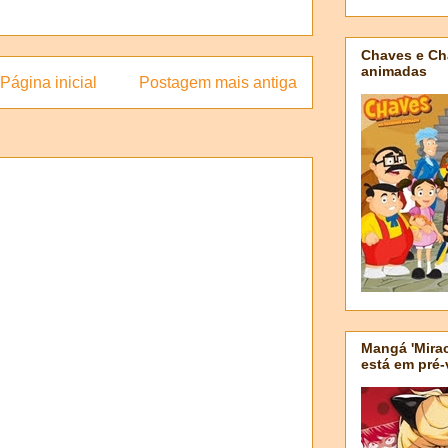
Chaves e Ch
animadas
Página inicial
Postagem mais antiga
Mangá 'Mirac
está em pré