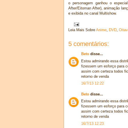
o personagem ganhou o especial
After/Eitoman After), animação la
e exibida no canal Multishow.
Leia Mais Sobre
Anime
,
DVD
,
Oita
5 comentários:
Beto
disse...
Estou admirando essa distri
fizessem um esforço para co
assim com certeza todos fica
retorno de venda
16/7/13 12:22
Beto
disse...
Estou admirando essa distri
fizessem um esforço para co
assim com certeza todos fica
retorno de venda
16/7/13 12:23