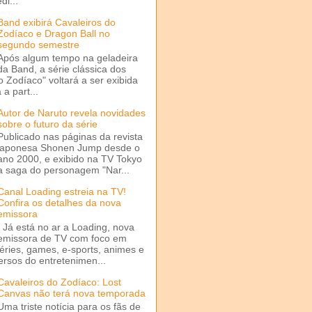
di...
Band exibirá Cavaleiros do
Zodíaco e Dragon Ball no
segundo semestre
Após algum tempo na geladeira
da Band, a série clássica dos
o Zodíaco" voltará a ser exibida
a part...
Autor de Naruto revela novidades
sobre o futuro da série
Publicado nas páginas da revista
japonesa Shonen Jump desde o
ano 2000, e exibido na TV Tokyo
a saga do personagem "Nar...
Canal Loading estreia na TV!
Confira os detalhes da nova
emissora
Já está no ar a Loading, nova
emissora de TV com foco em
séries, games, e-sports, animes e
ersos do entretenimen...
Cavaleiros do Zodíaco: Lost
Canvas não terá nova temporada
Uma triste notícia para os fãs de