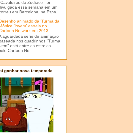
"Cavaleiros do Zodíaco" foi
divulgada essa semana em um
correu em Barcelona, na Espa...
Desenho animado da 'Turma da
Mônica Jovem' estreia no
Cartoon Network em 2013
A aguardada série de animação
baseada nos quadrinhos "Turma
em" está entre as estreias
elo Cartoon Ne...
ai ganhar nova temporada