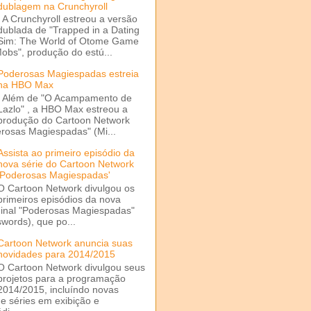
dublagem na Crunchyroll
A Crunchyroll estreou a versão
dublada de "Trapped in a Dating
Sim: The World of Otome Game
Mobs", produção do estú...
Poderosas Magiespadas estreia
na HBO Max
Além de "O Acampamento de
Lazlo" , a HBO Max estreou a
produção do Cartoon Network
rosas Magiespadas" (Mi...
Assista ao primeiro episódio da
nova série do Cartoon Network
'Poderosas Magiespadas'
O Cartoon Network divulgou os
primeiros episódios da nova
ginal "Poderosas Magiespadas"
words), que po...
Cartoon Network anuncia suas
novidades para 2014/2015
O Cartoon Network divulgou seus
projetos para a programação
2014/2015, incluíndo novas
e séries em exibição e