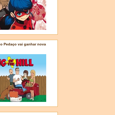
do Pedaço vai ganhar nova