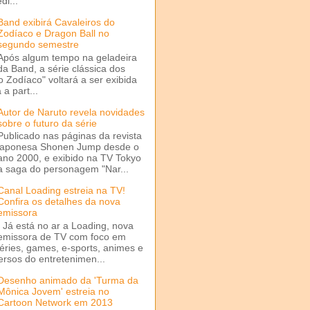
di...
Band exibirá Cavaleiros do
Zodíaco e Dragon Ball no
segundo semestre
Após algum tempo na geladeira
da Band, a série clássica dos
o Zodíaco" voltará a ser exibida
a part...
Autor de Naruto revela novidades
sobre o futuro da série
Publicado nas páginas da revista
japonesa Shonen Jump desde o
ano 2000, e exibido na TV Tokyo
a saga do personagem "Nar...
Canal Loading estreia na TV!
Confira os detalhes da nova
emissora
Já está no ar a Loading, nova
emissora de TV com foco em
séries, games, e-sports, animes e
ersos do entretenimen...
Desenho animado da 'Turma da
Mônica Jovem' estreia no
Cartoon Network em 2013