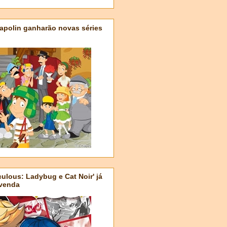
apolin ganharão novas séries
ulous: Ladybug e Cat Noir' já
-venda