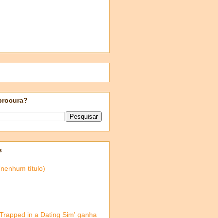
procura?
s
(nenhum título)
'Trapped in a Dating Sim' ganha