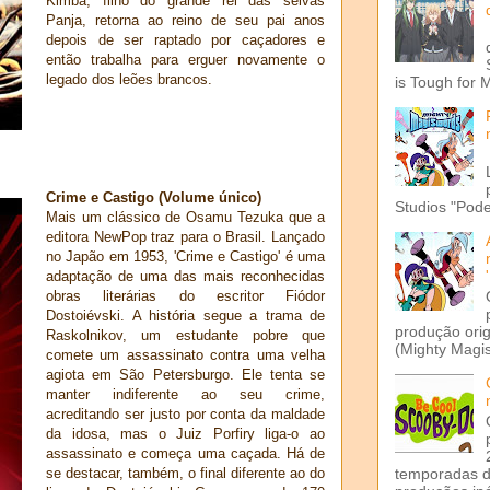
Kimba, filho do grande rei das selvas
Panja, retorna ao reino de seu pai anos
depois de ser raptado por caçadores e
então trabalha para erguer novamente o
legado dos leões brancos.
is Tough for 
Crime e Castigo (Volume único)
Studios "Pode
Mais um clássico de Osamu Tezuka que a
editora NewPop traz para o Brasil. Lançado
no Japão em 1953, 'Crime e Castigo' é uma
adaptação de uma das mais reconhecidas
obras literárias do escritor Fiódor
Dostoiévski. A história segue a trama de
produção ori
Raskolnikov, um estudante pobre que
(Mighty Magis
comete um assassinato contra uma velha
agiota em São Petersburgo. Ele tenta se
manter indiferente ao seu crime,
acreditando ser justo por conta da maldade
da idosa, mas o Juiz Porfiry liga-o ao
assassinato e começa uma caçada. Há de
temporadas d
se destacar, também, o final diferente ao do