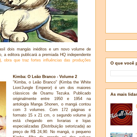
sil dois mangás inéditos e um novo volume de
o, a editora publicará a premiada HQ independente
), obra que traz fortes influências das produções
O que você 
Kimba: O Leão Branco - Volume 2
"Kimba, o Leão Branco" (Kimba the White
Lion/Jungle Emperor) é um dos maiores
clássicos de Osamu Tezuka. Publicado
As mais lida
originalmente entre 1950 e 1954 na
antologia Manga Shonen, o mangá contou
com 3 volumes. Com 172 páginas e
formato 15 x 21 cm, o segundo volume já
está chegando em livrarias e lojas
especializadas (Distribuição setorizada) ao
preço de R$ 24,90. No mangá, o pequeno