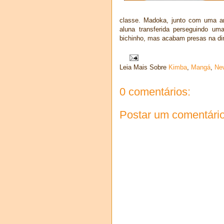
classe. Madoka, junto com uma a
aluna transferida perseguindo u
bichinho, mas acabam presas na di
Leia Mais Sobre
Kimba
,
Mangá
,
Ne
0 comentários:
Postar um comentári