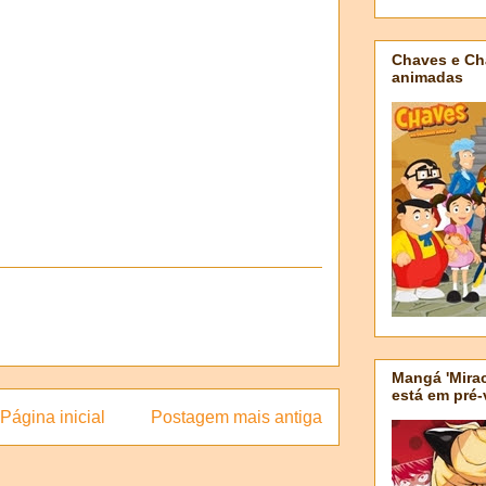
Chaves e Ch
animadas
Mangá 'Mirac
está em pré
Página inicial
Postagem mais antiga