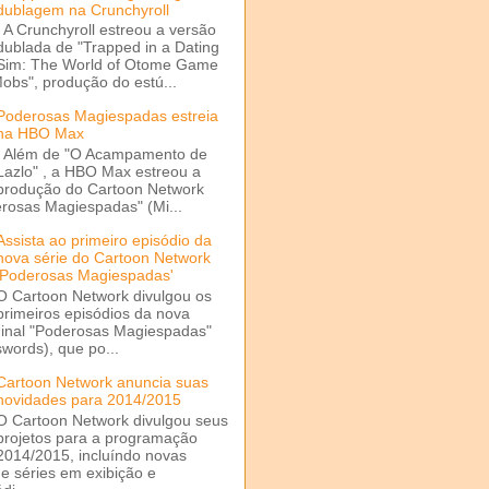
dublagem na Crunchyroll
A Crunchyroll estreou a versão
dublada de "Trapped in a Dating
Sim: The World of Otome Game
Mobs", produção do estú...
Poderosas Magiespadas estreia
na HBO Max
Além de "O Acampamento de
Lazlo" , a HBO Max estreou a
produção do Cartoon Network
rosas Magiespadas" (Mi...
Assista ao primeiro episódio da
nova série do Cartoon Network
'Poderosas Magiespadas'
O Cartoon Network divulgou os
primeiros episódios da nova
ginal "Poderosas Magiespadas"
words), que po...
Cartoon Network anuncia suas
novidades para 2014/2015
O Cartoon Network divulgou seus
projetos para a programação
2014/2015, incluíndo novas
e séries em exibição e