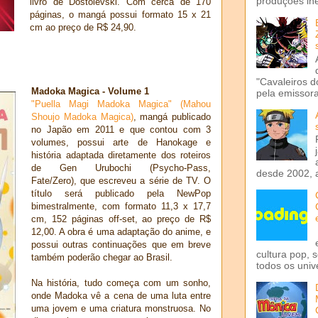
produções iné
livro de Dostoiévski. Com cerca de 170
páginas, o mangá possui formato 15 x 21
cm ao preço de R$ 24,90.
"Cavaleiros d
Madoka Magica - Volume 1
pela emissora 
"Puella Magi Madoka Magica" (Mahou
Shoujo Madoka Magica)
, mangá publicado
no Japão em 2011 e que contou com 3
volumes, possui arte de Hanokage e
história adaptada diretamente dos roteiros
de Gen Urubochi (Psycho-Pass,
desde 2002, 
Fate/Zero), que escreveu a série de TV. O
título será publicado pela NewPop
bimestralmente, com formato 11,3 x 17,7
cm, 152 páginas off-set, ao preço de R$
12,00. A obra é uma adaptação do anime, e
possui outras continuações que em breve
cultura pop, 
também poderão chegar ao Brasil.
todos os univ
Na história, tudo começa com um sonho,
onde Madoka vê a cena de uma luta entre
uma jovem e uma criatura monstruosa. No