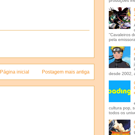
produções iné
"Cavaleiros d
pela emissora 
Página inicial
Postagem mais antiga
desde 2002, 
cultura pop, 
todos os univ