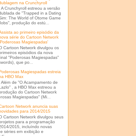
dublagem na Crunchyroll
A Crunchyroll estreou a versão
dublada de "Trapped in a Dating
Sim: The World of Otome Game
Mobs", produção do estú...
Assista ao primeiro episódio da
nova série do Cartoon Network
'Poderosas Magiespadas'
O Cartoon Network divulgou os
primeiros episódios da nova
ginal "Poderosas Magiespadas"
words), que po...
Poderosas Magiespadas estreia
na HBO Max
Além de "O Acampamento de
Lazlo" , a HBO Max estreou a
produção do Cartoon Network
rosas Magiespadas" (Mi...
Cartoon Network anuncia suas
novidades para 2014/2015
O Cartoon Network divulgou seus
projetos para a programação
2014/2015, incluíndo novas
e séries em exibição e