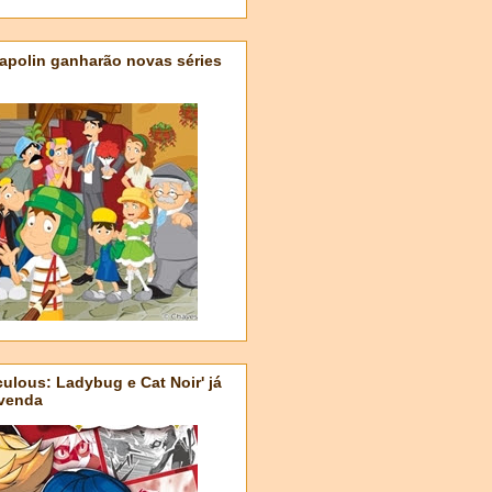
apolin ganharão novas séries
ulous: Ladybug e Cat Noir' já
-venda