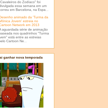
"Cavaleiros do Zodíaco" foi
divulgada essa semana em um
correu em Barcelona, na Espa...
Desenho animado da 'Turma da
Mônica Jovem' estreia no
Cartoon Network em 2013
A aguardada série de animação
baseada nos quadrinhos "Turma
em" está entre as estreias
elo Cartoon Ne...
ai ganhar nova temporada