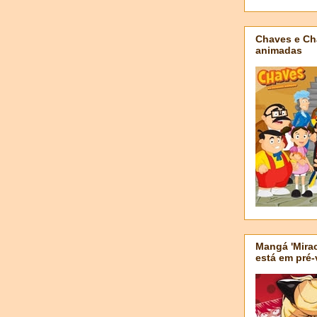
Chaves e Ch
animadas
Mangá 'Mirac
está em pré