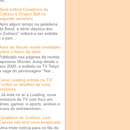
di...
Band exibirá Cavaleiros do
Zodíaco e Dragon Ball no
segundo semestre
Após algum tempo na geladeira
da Band, a série clássica dos
o Zodíaco" voltará a ser exibida
a part...
Autor de Naruto revela novidades
sobre o futuro da série
Publicado nas páginas da revista
japonesa Shonen Jump desde o
ano 2000, e exibido na TV Tokyo
a saga do personagem "Nar...
Canal Loading estreia na TV!
Confira os detalhes da nova
emissora
Já está no ar a Loading, nova
emissora de TV com foco em
séries, games, e-sports, animes e
ersos do entretenimen...
Cavaleiros do Zodíaco: Lost
Canvas não terá nova temporada
Uma triste notícia para os fãs de