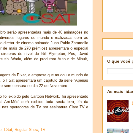
bro serão apresentadas mais de 40 animações no
diversos lugares do mundo e realizadas com as
do diretor de cinema animado Juan Pablo Zaramella
dor de mais de 270 prêmios) apresentará o especial
 diretores do nível de Bill Plympton, Pes, David
Atsushi Wada, além da produtora Autour de Minuit,
O que você 
ragens da Pixar, a empresa que mudou o mundo da
 o I.Sat apresentará um capítulo da série "Apenas
te sem censura no dia 22 de Novembro.
As mais lida
 foi exibido pelo Cartoon Network, foi apresentado
t Ani-Mês' será exibido toda sexta-feira, 2h da
l nas operadoras de TV por assinatura Claro TV e
o
,
I.Sat
,
Regular Show
,
TV