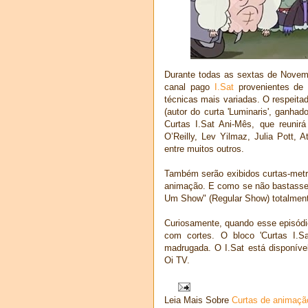
Durante todas as sextas de Novem
canal pago
I.Sat
provenientes de 
técnicas mais variadas. O respeita
(autor do curta 'Luminaris', ganha
Curtas I.Sat Ani-Mês, que reunirá
O’Reilly, Lev Yilmaz, Julia Pott, 
entre muitos outros.
Também serão exibidos curtas-met
animação. E como se não bastasse,
Um Show" (Regular Show) totalmen
Curiosamente, quando esse episódio
com cortes. O bloco 'Curtas I.Sa
madrugada. O I.Sat está disponíve
Oi TV.
Leia Mais Sobre
Curtas de animaçã