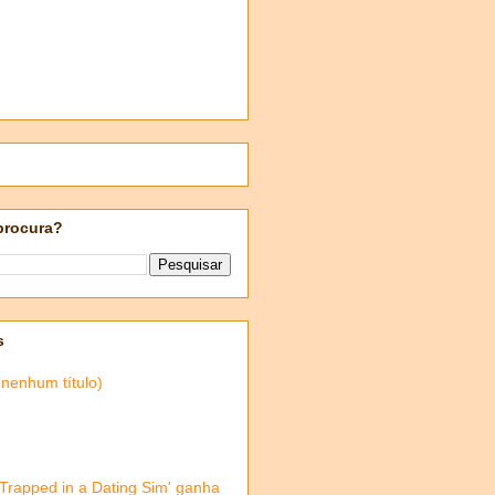
procura?
s
(nenhum título)
'Trapped in a Dating Sim' ganha