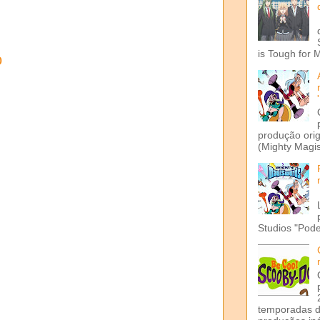
is Tough for 
o
produção ori
(Mighty Magis
Studios "Pode
temporadas d