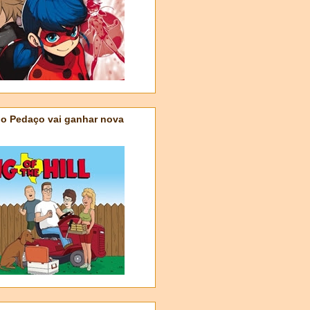
do Pedaço vai ganhar nova