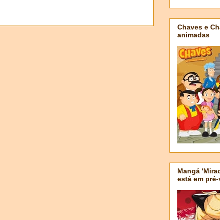
Chaves e Ch
animadas
Mangá 'Mirac
está em pré