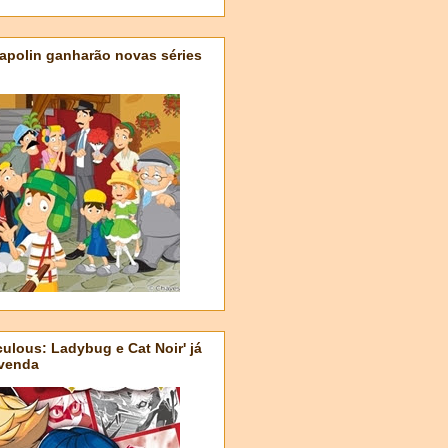
apolin ganharão novas séries
ulous: Ladybug e Cat Noir' já
-venda