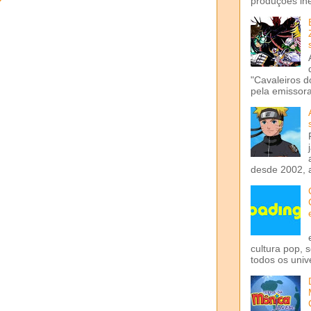
produções iné
"Cavaleiros d
pela emissora 
desde 2002, 
cultura pop, 
todos os univ