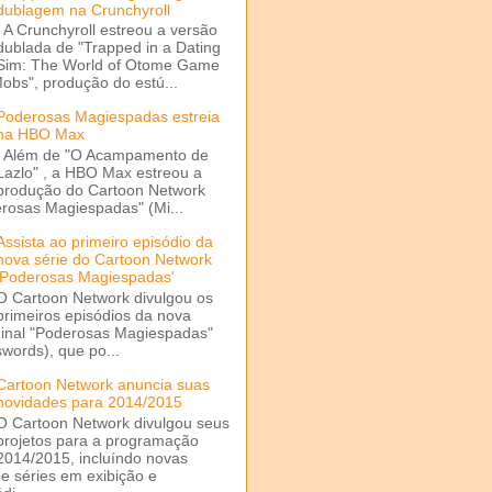
dublagem na Crunchyroll
A Crunchyroll estreou a versão
dublada de "Trapped in a Dating
Sim: The World of Otome Game
Mobs", produção do estú...
Poderosas Magiespadas estreia
na HBO Max
Além de "O Acampamento de
Lazlo" , a HBO Max estreou a
produção do Cartoon Network
rosas Magiespadas" (Mi...
Assista ao primeiro episódio da
nova série do Cartoon Network
'Poderosas Magiespadas'
O Cartoon Network divulgou os
primeiros episódios da nova
ginal "Poderosas Magiespadas"
words), que po...
Cartoon Network anuncia suas
novidades para 2014/2015
O Cartoon Network divulgou seus
projetos para a programação
2014/2015, incluíndo novas
e séries em exibição e