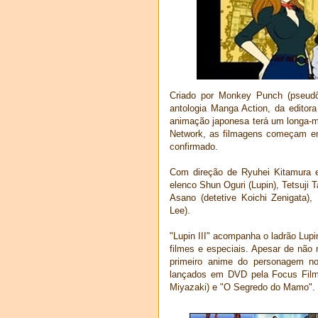
Criado por Monkey Punch (pseud
antologia Manga Action, da editor
animação japonesa terá um longa-
Network, as filmagens começam em 
confirmado.
Com direção de Ryuhei Kitamura e 
elenco Shun Oguri (Lupin), Tetsuji
Asano (detetive Koichi Zenigata),
Lee).
"Lupin III" acompanha o ladrão Lup
filmes e especiais. Apesar de não m
primeiro anime do personagem no
lançados em DVD pela Focus Filmes
Miyazaki) e "O Segredo do Mamo".