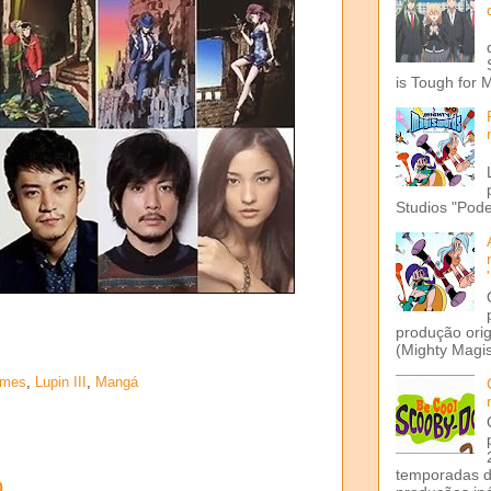
is Tough for 
Studios "Pode
produção ori
(Mighty Magis
lmes
,
Lupin III
,
Mangá
temporadas d
o