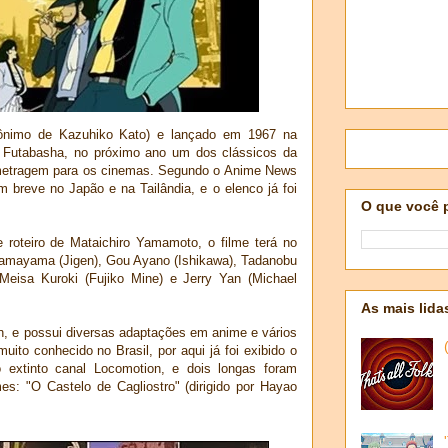
ônimo de Kazuhiko Kato) e lançado em 1967 na
a Futabasha, no próximo ano um dos clássicos da
metragem para os cinemas. Segundo o Anime News
breve no Japão e na Tailândia, e o elenco já foi
O que você 
roteiro de Mataichiro Yamamoto, o filme terá no
 Tamayama (Jigen), Gou Ayano (Ishikawa), Tadanobu
 Meisa Kuroki (Fujiko Mine) e Jerry Yan (Michael
As mais lida
in, e possui diversas adaptações em anime e vários
uito conhecido no Brasil, por aqui já foi exibido o
 extinto canal Locomotion, e dois longas foram
: "O Castelo de Cagliostro" (dirigido por Hayao