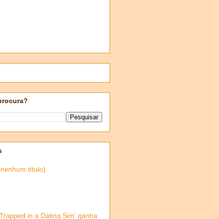
procura?
s
(nenhum título)
'Trapped in a Dating Sim' ganha