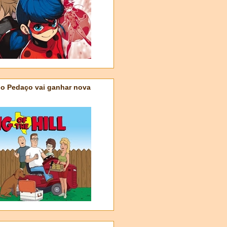
do Pedaço vai ganhar nova