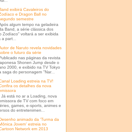
di...
Band exibirá Cavaleiros do
Zodíaco e Dragon Ball no
segundo semestre
Após algum tempo na geladeira
da Band, a série clássica dos
o Zodíaco" voltará a ser exibida
a part...
Autor de Naruto revela novidades
sobre o futuro da série
Publicado nas páginas da revista
japonesa Shonen Jump desde o
ano 2000, e exibido na TV Tokyo
a saga do personagem "Nar...
Canal Loading estreia na TV!
Confira os detalhes da nova
emissora
Já está no ar a Loading, nova
emissora de TV com foco em
séries, games, e-sports, animes e
ersos do entretenimen...
Desenho animado da 'Turma da
Mônica Jovem' estreia no
Cartoon Network em 2013