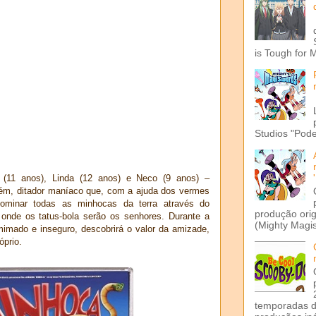
is Tough for 
Studios "Pode
 (11 anos), Linda (12 anos) e Neco (9 anos) –
guém, ditador maníaco que, com a ajuda dos vermes
minar todas as minhocas da terra através do
produção ori
 onde os tatus-bola serão os senhores. Durante a
(Mighty Magis
mimado e inseguro, descobrirá o valor da amizade,
óprio.
temporadas d