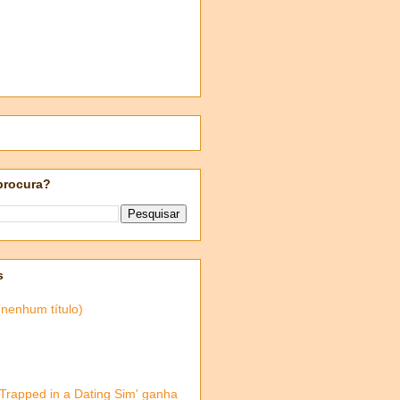
procura?
s
(nenhum título)
'Trapped in a Dating Sim' ganha