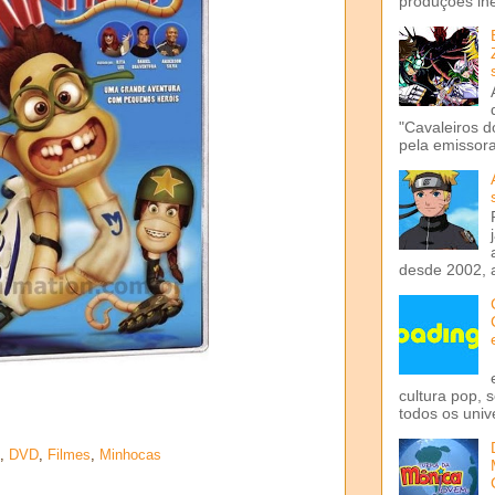
produções iné
"Cavaleiros d
pela emissora 
desde 2002, 
cultura pop, 
todos os univ
,
DVD
,
Filmes
,
Minhocas