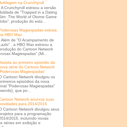
dublagem na Crunchyroll
A Crunchyroll estreou a versão
dublada de "Trapped in a Dating
Sim: The World of Otome Game
Mobs", produção do estú...
Poderosas Magiespadas estreia
na HBO Max
Além de "O Acampamento de
Lazlo" , a HBO Max estreou a
produção do Cartoon Network
rosas Magiespadas" (Mi...
Assista ao primeiro episódio da
nova série do Cartoon Network
'Poderosas Magiespadas'
O Cartoon Network divulgou os
primeiros episódios da nova
ginal "Poderosas Magiespadas"
words), que po...
Cartoon Network anuncia suas
novidades para 2014/2015
O Cartoon Network divulgou seus
projetos para a programação
2014/2015, incluíndo novas
e séries em exibição e