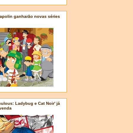
apolin ganharão novas séries
ulous: Ladybug e Cat Noir' já
-venda