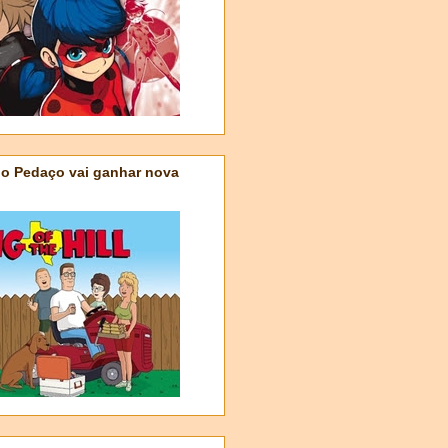
do Pedaço vai ganhar nova