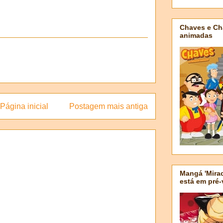
Chaves e Ch
animadas
Página inicial
Postagem mais antiga
Mangá 'Mirac
está em pré