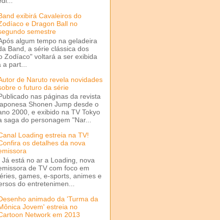
di...
Band exibirá Cavaleiros do
Zodíaco e Dragon Ball no
segundo semestre
Após algum tempo na geladeira
da Band, a série clássica dos
o Zodíaco" voltará a ser exibida
a part...
Autor de Naruto revela novidades
sobre o futuro da série
Publicado nas páginas da revista
japonesa Shonen Jump desde o
ano 2000, e exibido na TV Tokyo
a saga do personagem "Nar...
Canal Loading estreia na TV!
Confira os detalhes da nova
emissora
Já está no ar a Loading, nova
emissora de TV com foco em
séries, games, e-sports, animes e
ersos do entretenimen...
Desenho animado da 'Turma da
Mônica Jovem' estreia no
Cartoon Network em 2013