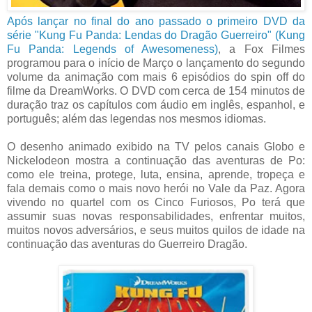
Após lançar no final do ano passado o primeiro DVD da
série "Kung Fu Panda: Lendas do Dragão Guerreiro" (Kung
Fu Panda: Legends of Awesomeness)
, a Fox Filmes
programou para o início de Março o lançamento do segundo
volume da animação com mais 6 episódios do spin off do
filme da DreamWorks. O DVD com cerca de 154 minutos de
duração traz os capítulos com áudio em inglês, espanhol, e
português; além das legendas nos mesmos idiomas.
O desenho animado exibido na TV pelos canais Globo e
Nickelodeon mostra a continuação das aventuras de Po:
como ele treina, protege, luta, ensina, aprende, tropeça e
fala demais como o mais novo herói no Vale da Paz. Agora
vivendo no quartel com os Cinco Furiosos, Po terá que
assumir suas novas responsabilidades, enfrentar muitos,
muitos novos adversários, e seus muitos quilos de idade na
continuação das aventuras do Guerreiro Dragão.