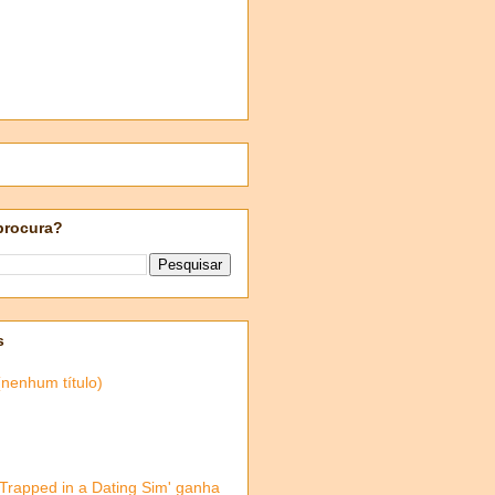
procura?
s
(nenhum título)
'Trapped in a Dating Sim' ganha