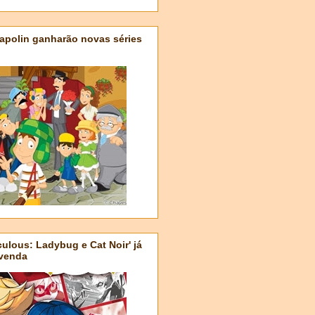
apolin ganharão novas séries
ulous: Ladybug e Cat Noir' já
-venda