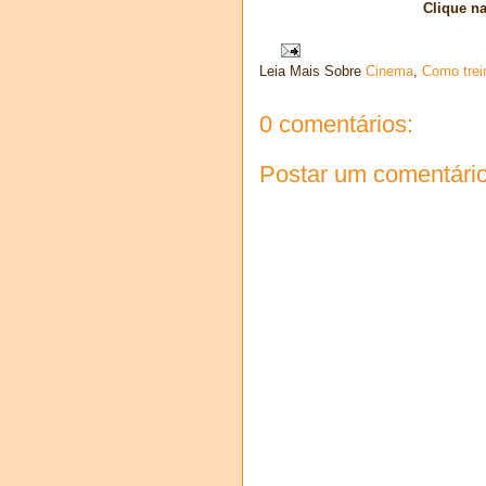
Clique n
Leia Mais Sobre
Cinema
,
Como trei
0 comentários:
Postar um comentári