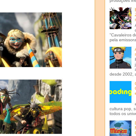
produções iné
"Cavaleiros d
pela emissora 
desde 2002, 
cultura pop, 
todos os univ