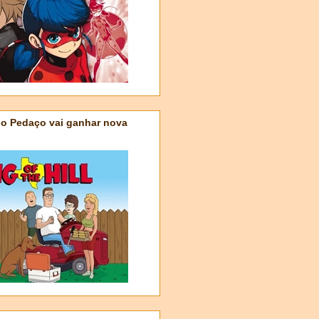
do Pedaço vai ganhar nova