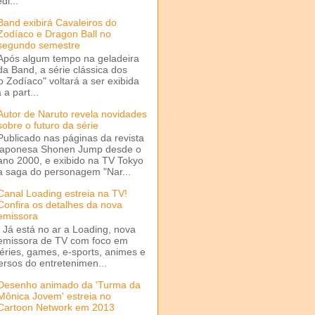
di...
Band exibirá Cavaleiros do
Zodíaco e Dragon Ball no
segundo semestre
Após algum tempo na geladeira
da Band, a série clássica dos
o Zodíaco" voltará a ser exibida
a part...
Autor de Naruto revela novidades
sobre o futuro da série
Publicado nas páginas da revista
japonesa Shonen Jump desde o
ano 2000, e exibido na TV Tokyo
a saga do personagem "Nar...
Canal Loading estreia na TV!
Confira os detalhes da nova
emissora
Já está no ar a Loading, nova
emissora de TV com foco em
séries, games, e-sports, animes e
ersos do entretenimen...
Desenho animado da 'Turma da
Mônica Jovem' estreia no
Cartoon Network em 2013