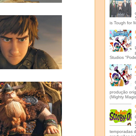
is Tough for 
Studios "Pode
produção ori
(Mighty Magis
temporadas d