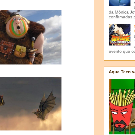
da Mônica Jov
confirmadas p
evento que o
Aqua Teen v