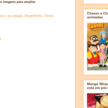
as imagens para ampliar
Chaves e Ch
nar o seu dragão
,
DreamWorks
,
Filmes
animadas
o
Mangá 'Mirac
está em pré