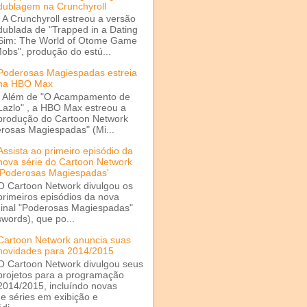
dublagem na Crunchyroll
A Crunchyroll estreou a versão
dublada de "Trapped in a Dating
Sim: The World of Otome Game
Mobs", produção do estú...
Poderosas Magiespadas estreia
na HBO Max
Além de "O Acampamento de
Lazlo" , a HBO Max estreou a
produção do Cartoon Network
rosas Magiespadas" (Mi...
Assista ao primeiro episódio da
nova série do Cartoon Network
'Poderosas Magiespadas'
O Cartoon Network divulgou os
primeiros episódios da nova
ginal "Poderosas Magiespadas"
words), que po...
Cartoon Network anuncia suas
novidades para 2014/2015
O Cartoon Network divulgou seus
projetos para a programação
2014/2015, incluíndo novas
e séries em exibição e