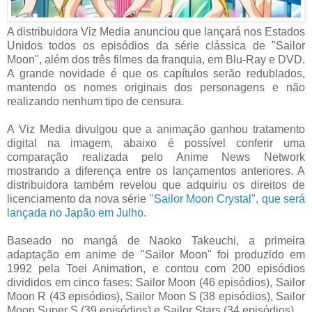
A distribuidora Viz Media anunciou que lançará nos Estados
Unidos todos os episódios da série clássica de "Sailor
Moon", além dos três filmes da franquia, em Blu-Ray e DVD.
A grande novidade é que os capítulos serão redublados,
mantendo os nomes originais dos personagens e não
realizando nenhum tipo de censura.
A Viz Media divulgou que a animação ganhou tratamento
digital na imagem, abaixo é possível conferir uma
comparação realizada pelo Anime News Network
mostrando a diferença entre os lançamentos anteriores. A
distribuidora também revelou que adquiriu os direitos de
licenciamento da nova série
"Sailor Moon Crystal", que será
lançada no Japão em Julho.
Baseado no mangá de Naoko Takeuchi, a primeira
adaptação em anime de "Sailor Moon" foi produzido em
1992 pela Toei Animation, e contou com 200 episódios
divididos em cinco fases: Sailor Moon (46 episódios), Sailor
Moon R (43 episódios), Sailor Moon S (38 episódios), Sailor
Moon Super S (39 episódios) e Sailor Stars (34 episódios).