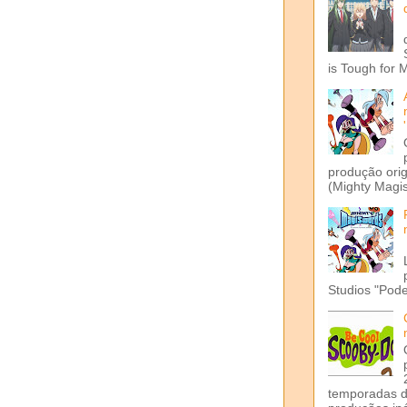
is Tough for 
produção ori
(Mighty Magis
Studios "Pode
temporadas d