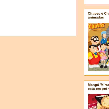
Chaves e Ch
animadas
Mangá 'Mirac
está em pré