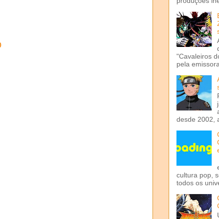
produções iné
o
"Cavaleiros d
pela emissora 
desde 2002, 
cultura pop, 
todos os univ