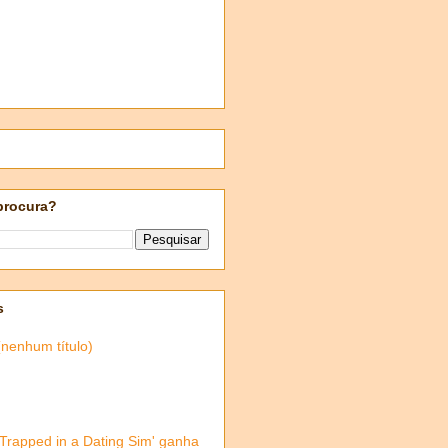
procura?
s
(nenhum título)
'Trapped in a Dating Sim' ganha