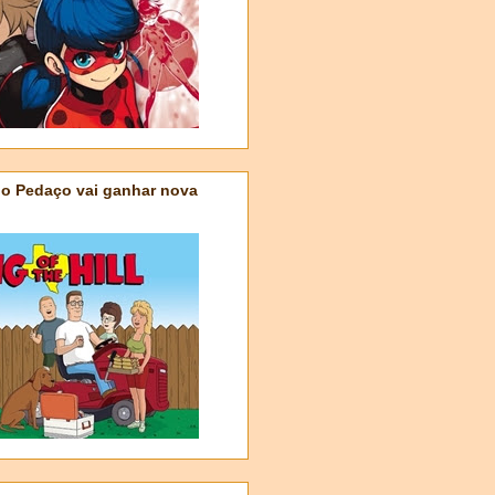
do Pedaço vai ganhar nova