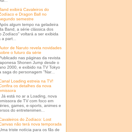
di...
Band exibirá Cavaleiros do
Zodíaco e Dragon Ball no
segundo semestre
Após algum tempo na geladeira
da Band, a série clássica dos
o Zodíaco" voltará a ser exibida
a part...
Autor de Naruto revela novidades
sobre o futuro da série
Publicado nas páginas da revista
japonesa Shonen Jump desde o
ano 2000, e exibido na TV Tokyo
a saga do personagem "Nar...
Canal Loading estreia na TV!
Confira os detalhes da nova
emissora
Já está no ar a Loading, nova
emissora de TV com foco em
séries, games, e-sports, animes e
ersos do entretenimen...
Cavaleiros do Zodíaco: Lost
Canvas não terá nova temporada
Uma triste notícia para os fãs de