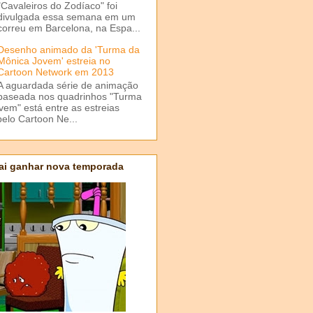
"Cavaleiros do Zodíaco" foi
divulgada essa semana em um
correu em Barcelona, na Espa...
Desenho animado da 'Turma da
Mônica Jovem' estreia no
Cartoon Network em 2013
A aguardada série de animação
baseada nos quadrinhos "Turma
em" está entre as estreias
elo Cartoon Ne...
ai ganhar nova temporada