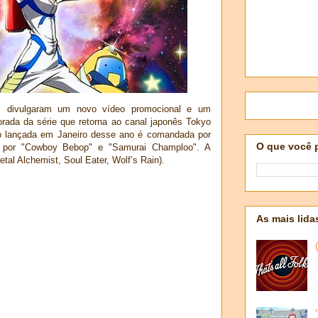
" divulgaram um novo vídeo promocional e um
ada da série que retorna ao canal japonês Tokyo
 lançada em Janeiro desse ano é comandada por
O que você 
el por "Cowboy Bebop" e "Samurai Champloo". A
tal Alchemist, Soul Eater, Wolf’s Rain).
As mais lida