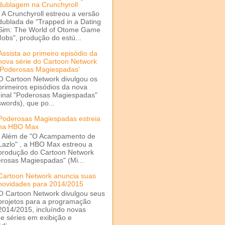
dublagem na Crunchyroll
A Crunchyroll estreou a versão
dublada de "Trapped in a Dating
Sim: The World of Otome Game
Mobs", produção do estú...
Assista ao primeiro episódio da
nova série do Cartoon Network
'Poderosas Magiespadas'
O Cartoon Network divulgou os
primeiros episódios da nova
ginal "Poderosas Magiespadas"
words), que po...
Poderosas Magiespadas estreia
na HBO Max
Além de "O Acampamento de
Lazlo" , a HBO Max estreou a
produção do Cartoon Network
rosas Magiespadas" (Mi...
Cartoon Network anuncia suas
novidades para 2014/2015
O Cartoon Network divulgou seus
projetos para a programação
2014/2015, incluíndo novas
e séries em exibição e