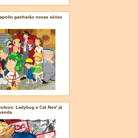
apolin ganharão novas séries
ulous: Ladybug e Cat Noir' já
-venda