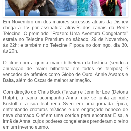
Em Novembro um dos maiores sucessos atuais da Disney
chega à TV por assinatura através dos canais da Rede
Telecine. O premiado "Frozen: Uma Aventura Congelante"
estreia no Telecine Premium no sábado, 29 de Novembro,
às 22h; e também no Telecine Pipoca no domingo, dia 30,
às 20h.
O filme com a quinta maior bilheteria da história (sendo a
animação de maior bilheteria em todos os tempos) é
vencedor de prêmios como Globo de Ouro, Annie Awards e
Bafta, além do Oscar de melhor animação.
Com direção de Chris Buck (Tarzan) e Jennifer Lee (Detona
Ralph), a trama acompanha Anna, que se junta ao rude
Kristoff e a sua leal rena Sven em uma jornada épica,
enfrentando criaturas místicas e um engraçado boneco de
neve chamado Olaf em uma corrida para encontrar Elsa, a
irmã de Anna, cujos poderes congelantes prenderam o reino
em um inverno eterno.