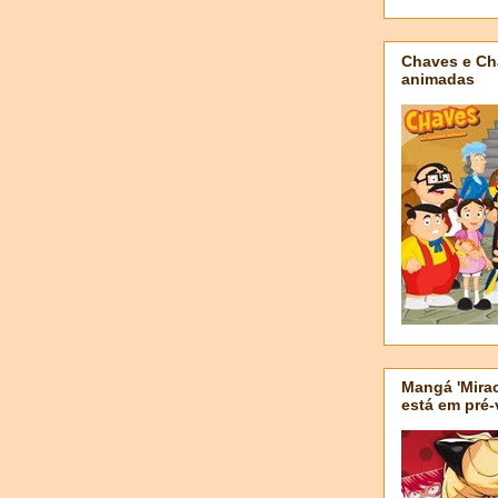
Chaves e Ch
animadas
Mangá 'Mirac
está em pré