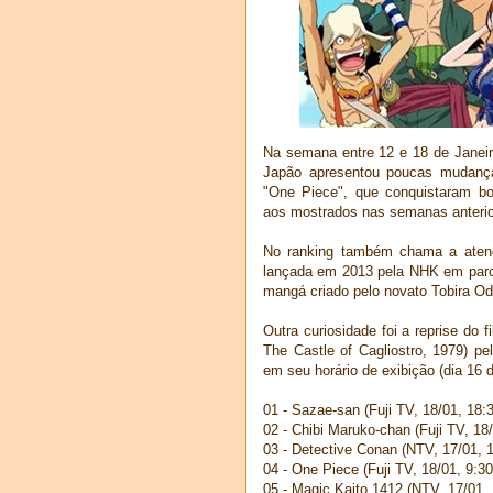
Na semana entre 12 e 18 de Janeir
Japão apresentou poucas mudança
"One Piece", que conquistaram bo
aos mostrados nas semanas anterio
No ranking também chama a atençã
lançada em 2013 pela NHK em par
mangá criado pelo novato Tobira O
Outra curiosidade foi a reprise do fi
The Castle of Cagliostro, 1979) p
em seu horário de exibição (dia 16 d
01 - Sazae-san (Fuji TV, 18/01, 18:
02 - Chibi Maruko-chan (Fuji TV, 18
03 - Detective Conan (NTV, 17/01, 
04 - One Piece (Fuji TV, 18/01, 9:30
05 - Magic Kaito 1412 (NTV, 17/01, 