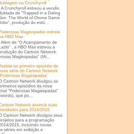
dublagem na Crunchyroll
A Crunchyroll estreou a versão
dublada de "Trapped in a Dating
Sim: The World of Otome Game
Mobs", produção do estú...
Poderosas Magiespadas estreia
na HBO Max
Além de "O Acampamento de
Lazlo" , a HBO Max estreou a
produção do Cartoon Network
rosas Magiespadas" (Mi...
Assista ao primeiro episódio da
nova série do Cartoon Network
'Poderosas Magiespadas'
O Cartoon Network divulgou os
primeiros episódios da nova
ginal "Poderosas Magiespadas"
words), que po...
Cartoon Network anuncia suas
novidades para 2014/2015
O Cartoon Network divulgou seus
projetos para a programação
2014/2015, incluíndo novas
e séries em exibição e