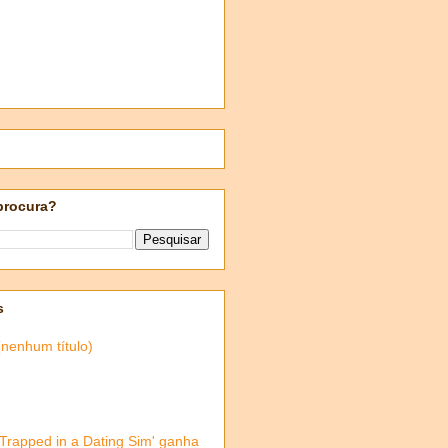
procura?
s
(nenhum título)
'Trapped in a Dating Sim' ganha