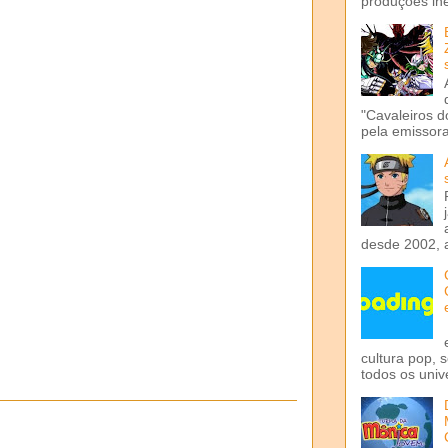
produções iné
"Cavaleiros d
pela emissora 
desde 2002, 
cultura pop, 
todos os univ