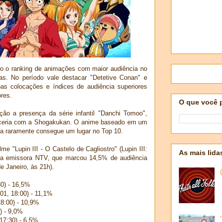
o o ranking de animações com maior audiência no
s. No período vale destacar "Detetive Conan" e
as colocações e índices de audiência superiores
res.
O que você 
o a presença da série infantil "Danchi Tomoo",
ceria com a Shogakukan. O anime baseado em um
da raramente consegue um lugar no Top 10.
lme "Lupin III - O Castelo de Cagliostro" (Lupin III:
As mais lida
ela emissora NTV, que marcou 14,5% de audiência
e Janeiro, às 21h).
30) - 16,5%
/01, 18:00) - 11,1%
18:00) - 10,9%
) - 9,0%
17:30) - 6,5%