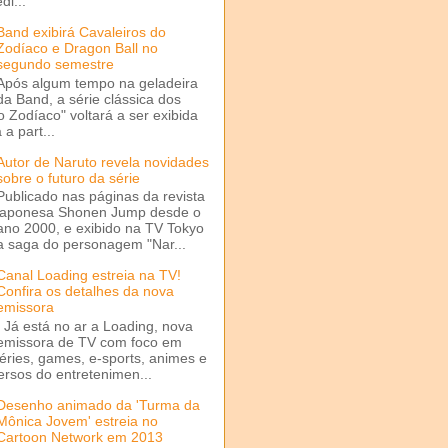
di...
Band exibirá Cavaleiros do
Zodíaco e Dragon Ball no
segundo semestre
Após algum tempo na geladeira
da Band, a série clássica dos
o Zodíaco" voltará a ser exibida
a part...
Autor de Naruto revela novidades
sobre o futuro da série
Publicado nas páginas da revista
japonesa Shonen Jump desde o
ano 2000, e exibido na TV Tokyo
a saga do personagem "Nar...
Canal Loading estreia na TV!
Confira os detalhes da nova
emissora
Já está no ar a Loading, nova
emissora de TV com foco em
séries, games, e-sports, animes e
ersos do entretenimen...
Desenho animado da 'Turma da
Mônica Jovem' estreia no
Cartoon Network em 2013