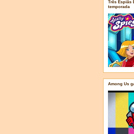
Três Espiãs
temporada
Among Us ga