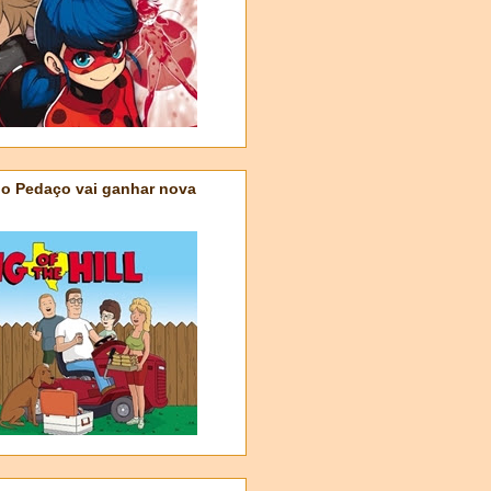
do Pedaço vai ganhar nova