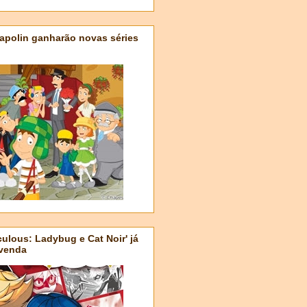
apolin ganharão novas séries
ulous: Ladybug e Cat Noir' já
-venda