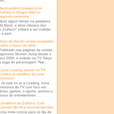
di...
Band exibirá Cavaleiros do
Zodíaco e Dragon Ball no
segundo semestre
Após algum tempo na geladeira
da Band, a série clássica dos
o Zodíaco" voltará a ser exibida
a part...
Autor de Naruto revela novidades
sobre o futuro da série
Publicado nas páginas da revista
japonesa Shonen Jump desde o
ano 2000, e exibido na TV Tokyo
a saga do personagem "Nar...
Canal Loading estreia na TV!
Confira os detalhes da nova
emissora
Já está no ar a Loading, nova
emissora de TV com foco em
séries, games, e-sports, animes e
ersos do entretenimen...
Cavaleiros do Zodíaco: Lost
Canvas não terá nova temporada
Uma triste notícia para os fãs de