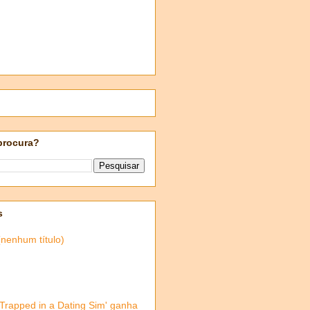
procura?
s
(nenhum título)
'Trapped in a Dating Sim' ganha