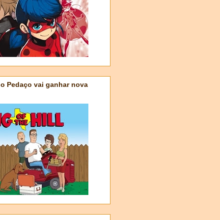
do Pedaço vai ganhar nova