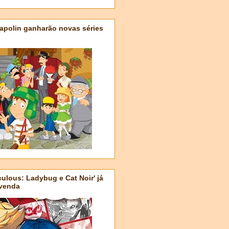
apolin ganharão novas séries
ulous: Ladybug e Cat Noir' já
-venda