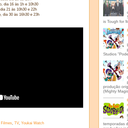
, dia 16 às 1h e 10h30
 dia 21 às 10h30 e 22h
, dia 30 às 16h30 e 23h
is Tough for 
Studios "Pode
produção ori
(Mighty Magis
,
Filmes
,
TV
,
Youkai Watch
temporadas d