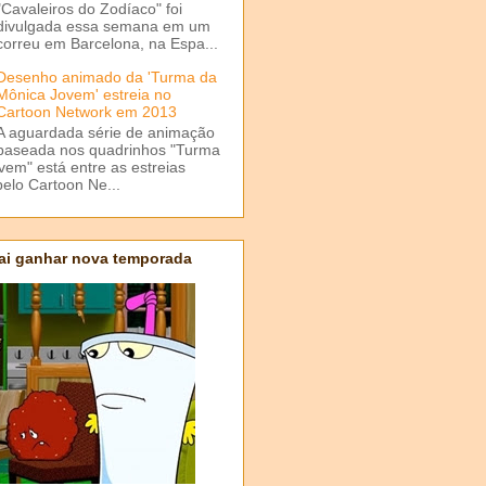
"Cavaleiros do Zodíaco" foi
divulgada essa semana em um
correu em Barcelona, na Espa...
Desenho animado da 'Turma da
Mônica Jovem' estreia no
Cartoon Network em 2013
A aguardada série de animação
baseada nos quadrinhos "Turma
em" está entre as estreias
elo Cartoon Ne...
ai ganhar nova temporada