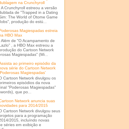
dublagem na Crunchyroll
A Crunchyroll estreou a versão
dublada de "Trapped in a Dating
Sim: The World of Otome Game
Mobs", produção do estú...
Poderosas Magiespadas estreia
na HBO Max
Além de "O Acampamento de
Lazlo" , a HBO Max estreou a
produção do Cartoon Network
rosas Magiespadas" (Mi...
Assista ao primeiro episódio da
nova série do Cartoon Network
'Poderosas Magiespadas'
O Cartoon Network divulgou os
primeiros episódios da nova
ginal "Poderosas Magiespadas"
words), que po...
Cartoon Network anuncia suas
novidades para 2014/2015
O Cartoon Network divulgou seus
projetos para a programação
2014/2015, incluíndo novas
e séries em exibição e