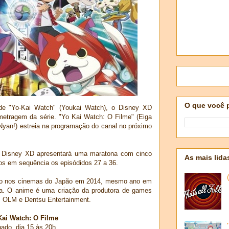
O que você 
de "Yo-Kai Watch" (Youkai Watch), o Disney XD
-metragem da série. "Yo Kai Watch: O Filme" (Eiga
Nyan!) estreia na programação do canal no próximo
o Disney XD apresentará uma maratona com cinco
As mais lida
os em sequência os episódidos 27 a 36.
ado nos cinemas do Japão em 2014, mesmo ano em
sa. O anime é uma criação da produtora de games
s OLM e Dentsu Entertainment.
Kai Watch: O Filme
ado, dia 15 às 20h