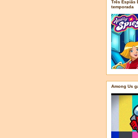
Três Espiãs
temporada
Among Us ga