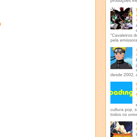
produções iné
o
"Cavaleiros d
pela emissora 
desde 2002, 
cultura pop, 
todos os univ