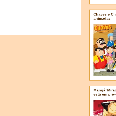
Chaves e Ch
animadas
Mangá 'Mirac
está em pré