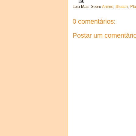
Leia Mais Sobre
Anime
,
Bleach
,
Pl
0 comentários:
Postar um comentári