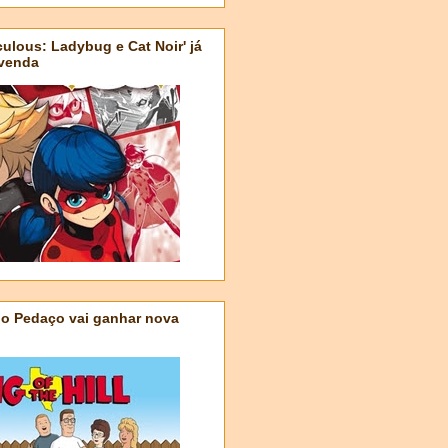
ulous: Ladybug e Cat Noir' já
-venda
do Pedaço vai ganhar nova