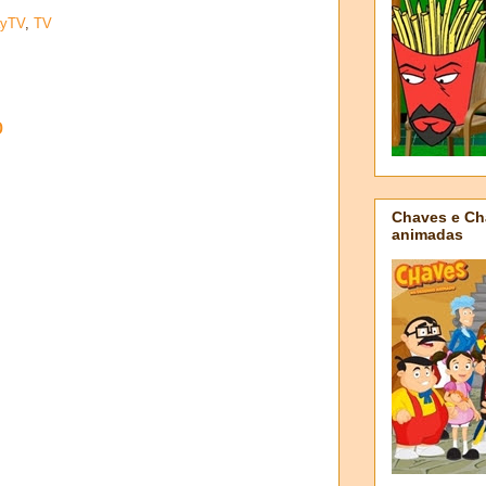
ayTV
,
TV
o
Chaves e Ch
animadas