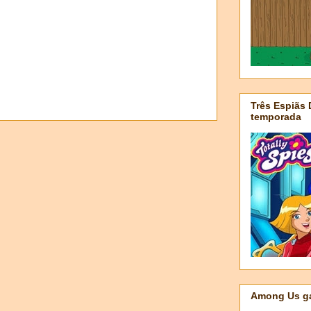
Três Espiãs
temporada
Among Us ga