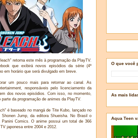
Bleach" retorna este mês à programação da PlayTV.
O que você 
book que exibirá novos episódios da série (4ª
nho em horário que será divulgado em breve.
orar um pouco mais para retornar ao canal. As
ertainment, responsáveis pelo licenciamento da
agem dos novos episódios. Com isso, no momento,
As mais lida
o parte da programação de animes da PlayTV.
each" é baseado no mangá de Tite Kubo, lançado no
 Shonen Jump, da editora Shueisha. No Brasil o
Aqua Teen v
a Panini Comics. O anime possui um total de 366
a TV japonesa entre 2004 e 2012.