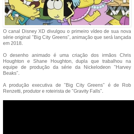
O canal Disney XD divulgou o primeiro vídeo de sua nova
série original "Big City Greens", animação que será lançada
em 2018.
O desenho animado é uma criação dos irmãos Chris
Houghton e Shane Houghton, dupla que trabalhou na
equipe de produção da série da Nickelodeon "Harvey
Beaks".
A produção executiva de "Big City Greens" é de Rob
Renzetti, produtor e roteirista de "Gravity Falls".