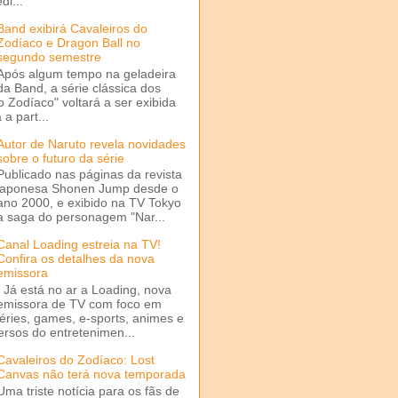
di...
Band exibirá Cavaleiros do
Zodíaco e Dragon Ball no
segundo semestre
Após algum tempo na geladeira
da Band, a série clássica dos
o Zodíaco" voltará a ser exibida
a part...
Autor de Naruto revela novidades
sobre o futuro da série
Publicado nas páginas da revista
japonesa Shonen Jump desde o
ano 2000, e exibido na TV Tokyo
a saga do personagem "Nar...
Canal Loading estreia na TV!
Confira os detalhes da nova
emissora
Já está no ar a Loading, nova
emissora de TV com foco em
séries, games, e-sports, animes e
ersos do entretenimen...
Cavaleiros do Zodíaco: Lost
Canvas não terá nova temporada
Uma triste notícia para os fãs de