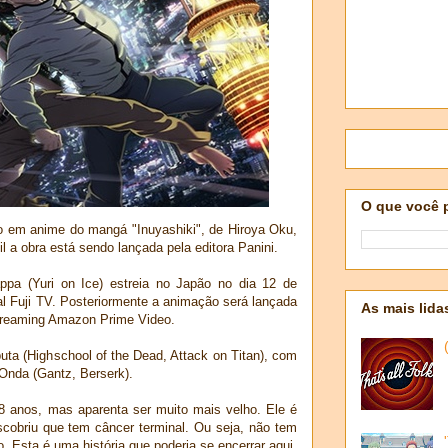
O que você 
ão em anime do mangá "Inuyashiki", de Hiroya Oku,
 a obra está sendo lançada pela editora Panini.
ppa (Yuri on Ice) estreia no Japão no dia 12 de
al Fuji TV. Posteriormente a animação será lançada
As mais lida
treaming Amazon Prime Video.
uta (Highschool of the Dead, Attack on Titan), com
Onda (Gantz, Berserk).
 58 anos, mas aparenta ser muito mais velho. Ele é
scobriu que tem câncer terminal. Ou seja, não tem
. Esta é uma história que poderia se encerrar aqui,