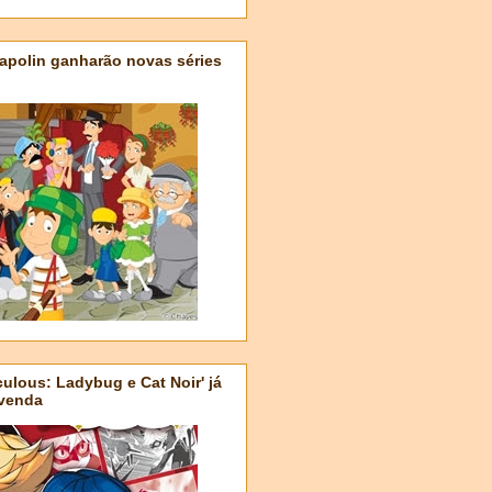
apolin ganharão novas séries
ulous: Ladybug e Cat Noir' já
-venda