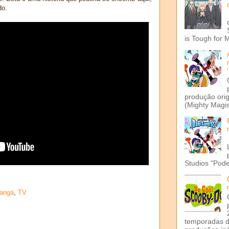
do.
is Tough for 
produção ori
(Mighty Magis
Studios "Pode
angá
,
TV
temporadas d