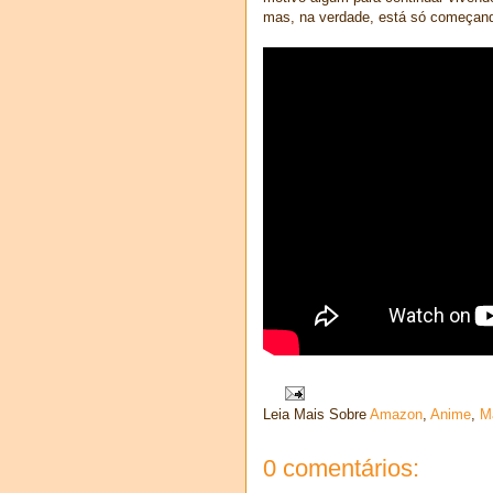
mas, na verdade, está só começan
Leia Mais Sobre
Amazon
,
Anime
,
M
0 comentários: