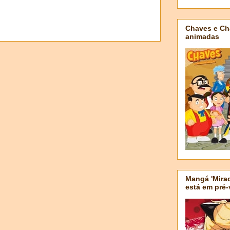
Chaves e Ch
animadas
Mangá 'Mirac
está em pré