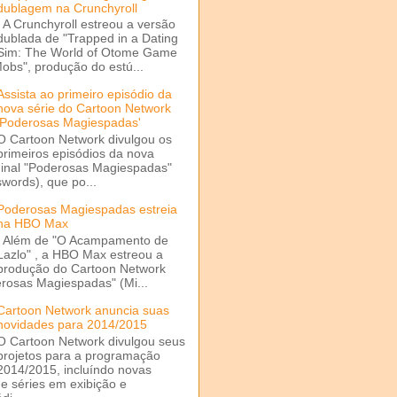
dublagem na Crunchyroll
A Crunchyroll estreou a versão
dublada de "Trapped in a Dating
Sim: The World of Otome Game
Mobs", produção do estú...
Assista ao primeiro episódio da
nova série do Cartoon Network
'Poderosas Magiespadas'
O Cartoon Network divulgou os
primeiros episódios da nova
ginal "Poderosas Magiespadas"
words), que po...
Poderosas Magiespadas estreia
na HBO Max
Além de "O Acampamento de
Lazlo" , a HBO Max estreou a
produção do Cartoon Network
rosas Magiespadas" (Mi...
Cartoon Network anuncia suas
novidades para 2014/2015
O Cartoon Network divulgou seus
projetos para a programação
2014/2015, incluíndo novas
e séries em exibição e