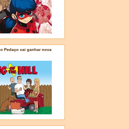
do Pedaço vai ganhar nova