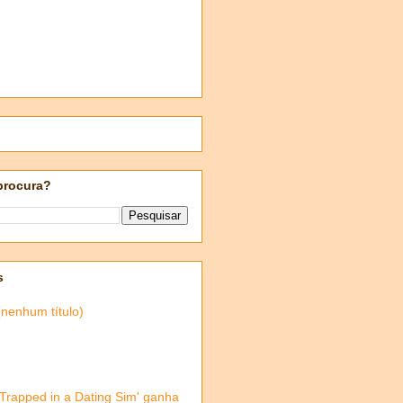
procura?
s
(nenhum título)
'Trapped in a Dating Sim' ganha