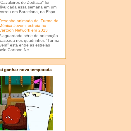
"Cavaleiros do Zodíaco" foi
divulgada essa semana em um
correu em Barcelona, na Espa...
Desenho animado da 'Turma da
Mônica Jovem' estreia no
Cartoon Network em 2013
A aguardada série de animação
baseada nos quadrinhos "Turma
em" está entre as estreias
elo Cartoon Ne...
ai ganhar nova temporada