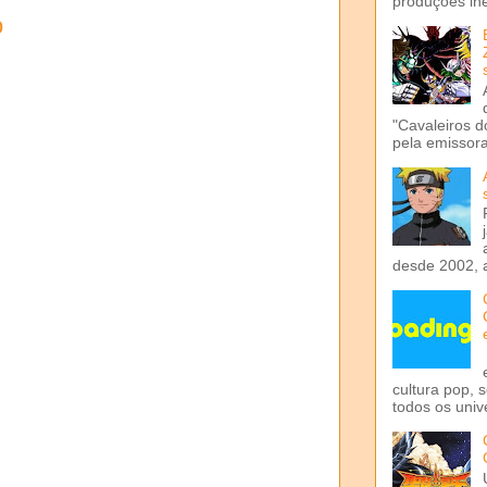
produções iné
o
"Cavaleiros d
pela emissora 
desde 2002, 
cultura pop, 
todos os univ