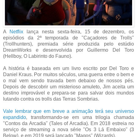
A
Netflix
lança nesta sexta-feira, 15 de dezembro, os
episódios da 2ª temporada de "Caçadores de Trolls"
(Trollhunters), premiada série produzida pelo estúdio
DreamWorks e desenvolvida por Guillermo Del Toro
(Hellboy, O Labirinto do Fauno).
A história é baseada em um livro escrito por Del Toro e
Daniel Kraus. Por muitos séculos, uma guerra entre o bem e
o mal vem sendo travada bem debaixo de nossos pés.
Depois de descobrir um misterioso amuleto, Jim aceita um
destino improvável e prepara-se para salvar dois mundos
lutando contra os trolls das Terras Sombrias.
Vale lembrar que em breve a animação terá seu universo
expandido
, transformando-se em uma trilogia chamada
"Contos da Arcadia" (Tales of Arcadia). Em 2018 estreia no
serviço de streaming a nova série "Os 3 Lá Embaixo" (3
Below), e em 2019 será lançado "Magos" (Wizards).