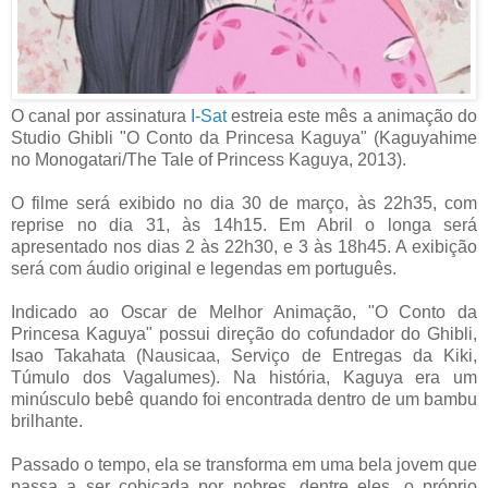
O canal por assinatura
I-Sat
estreia este mês a animação do
Studio Ghibli "O Conto da Princesa Kaguya" (Kaguyahime
no Monogatari/The Tale of Princess Kaguya, 2013).
O filme será exibido no dia 30 de março, às 22h35, com
reprise no dia 31, às 14h15. Em Abril o longa será
apresentado nos dias 2 às 22h30, e 3 às 18h45. A exibição
será com áudio original e legendas em português.
Indicado ao Oscar de Melhor Animação, "O Conto da
Princesa Kaguya" possui direção do cofundador do Ghibli,
Isao Takahata (Nausicaa, Serviço de Entregas da Kiki,
Túmulo dos Vagalumes). Na história, Kaguya era um
minúsculo bebê quando foi encontrada dentro de um bambu
brilhante.
Passado o tempo, ela se transforma em uma bela jovem que
passa a ser cobiçada por nobres, dentre eles, o próprio