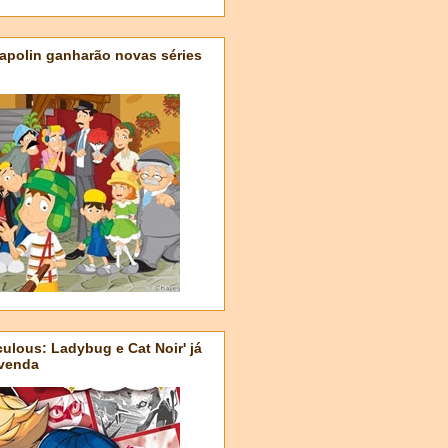
apolin ganharão novas séries
ulous: Ladybug e Cat Noir' já
-venda