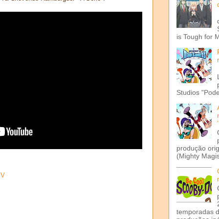
is Tough for 
Studios "Pode
produção ori
(Mighty Magis
TV
temporadas d