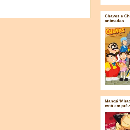
Chaves e Ch
animadas
Mangá 'Mirac
está em pré