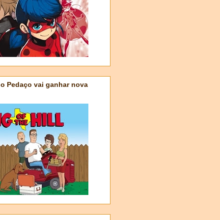
do Pedaço vai ganhar nova