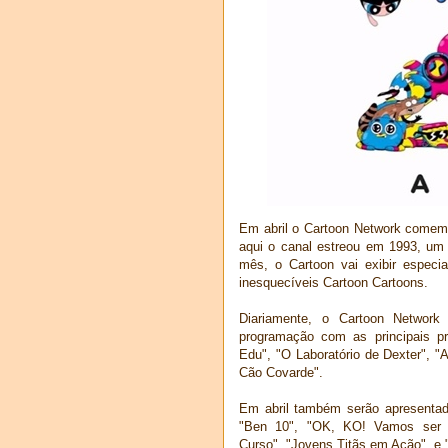
Em abril o Cartoon Network comemo
aqui o canal estreou em 1993, um
mês, o Cartoon vai exibir especi
inesquecíveis Cartoon Cartoons.
Diariamente, o Cartoon Network
programação com as principais p
Edu", "O Laboratório de Dexter", 
Cão Covarde".
Em abril também serão apresentad
"Ben 10", "OK, KO! Vamos ser H
Curso", "Jovens Titãs em Ação", e 