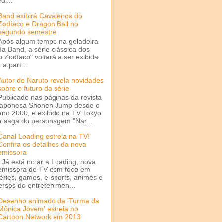
di...
Band exibirá Cavaleiros do
Zodíaco e Dragon Ball no
segundo semestre
Após algum tempo na geladeira
da Band, a série clássica dos
o Zodíaco" voltará a ser exibida
a part...
Autor de Naruto revela novidades
sobre o futuro da série
Publicado nas páginas da revista
japonesa Shonen Jump desde o
ano 2000, e exibido na TV Tokyo
a saga do personagem "Nar...
Canal Loading estreia na TV!
Confira os detalhes da nova
emissora
Já está no ar a Loading, nova
emissora de TV com foco em
séries, games, e-sports, animes e
ersos do entretenimen...
Desenho animado da 'Turma da
Mônica Jovem' estreia no
Cartoon Network em 2013