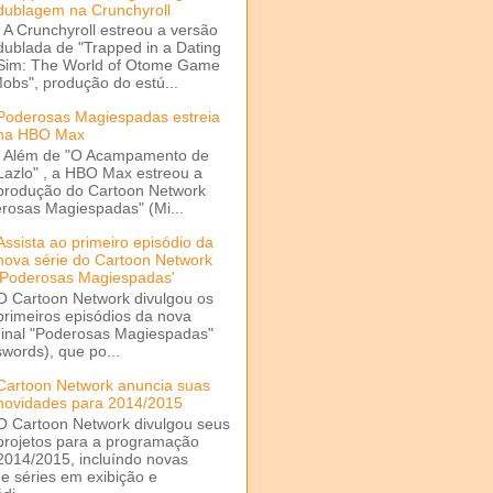
dublagem na Crunchyroll
A Crunchyroll estreou a versão
dublada de "Trapped in a Dating
Sim: The World of Otome Game
Mobs", produção do estú...
Poderosas Magiespadas estreia
na HBO Max
Além de "O Acampamento de
Lazlo" , a HBO Max estreou a
produção do Cartoon Network
rosas Magiespadas" (Mi...
Assista ao primeiro episódio da
nova série do Cartoon Network
'Poderosas Magiespadas'
O Cartoon Network divulgou os
primeiros episódios da nova
ginal "Poderosas Magiespadas"
words), que po...
Cartoon Network anuncia suas
novidades para 2014/2015
O Cartoon Network divulgou seus
projetos para a programação
2014/2015, incluíndo novas
e séries em exibição e