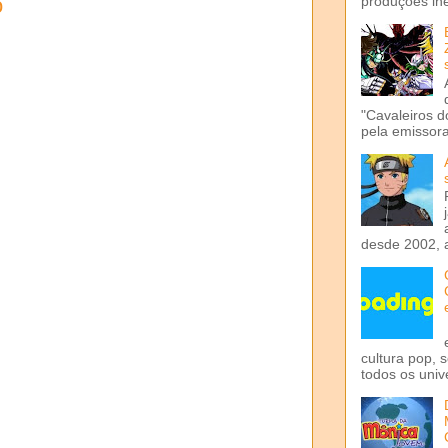
produções iné
o
"Cavaleiros d
pela emissora 
desde 2002, 
cultura pop, 
todos os univ