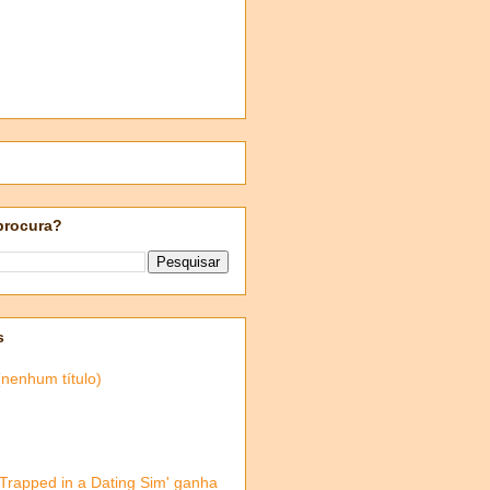
procura?
s
(nenhum título)
'Trapped in a Dating Sim' ganha