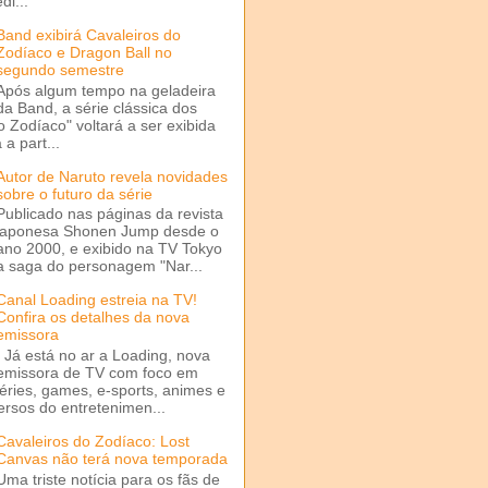
di...
Band exibirá Cavaleiros do
Zodíaco e Dragon Ball no
segundo semestre
Após algum tempo na geladeira
da Band, a série clássica dos
o Zodíaco" voltará a ser exibida
a part...
Autor de Naruto revela novidades
sobre o futuro da série
Publicado nas páginas da revista
japonesa Shonen Jump desde o
ano 2000, e exibido na TV Tokyo
a saga do personagem "Nar...
Canal Loading estreia na TV!
Confira os detalhes da nova
emissora
Já está no ar a Loading, nova
emissora de TV com foco em
séries, games, e-sports, animes e
ersos do entretenimen...
Cavaleiros do Zodíaco: Lost
Canvas não terá nova temporada
Uma triste notícia para os fãs de