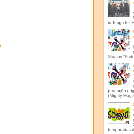
is Tough for 
o
Studios "Pode
produção ori
(Mighty Magis
temporadas d