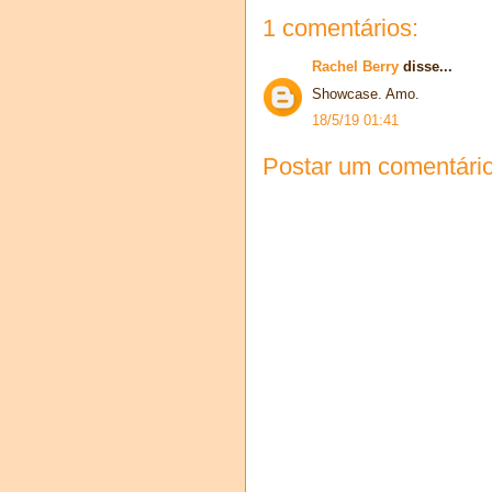
1 comentários:
Rachel Berry
disse...
Showcase. Amo.
18/5/19 01:41
Postar um comentári