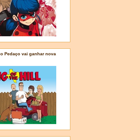
do Pedaço vai ganhar nova