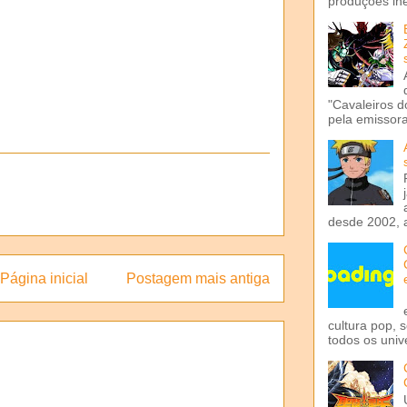
produções iné
"Cavaleiros d
pela emissora 
desde 2002, 
Página inicial
Postagem mais antiga
cultura pop, 
todos os univ