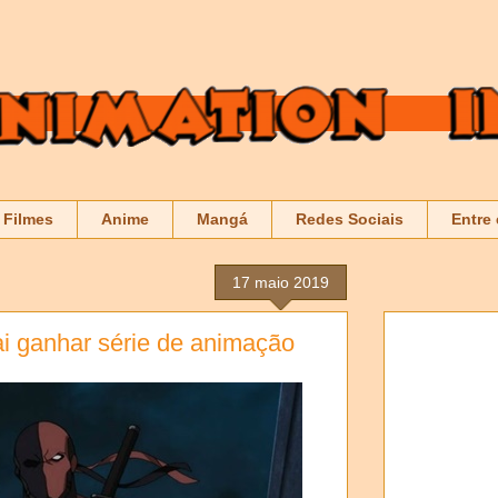
Filmes
Anime
Mangá
Redes Sociais
Entre
17 maio 2019
ai ganhar série de animação