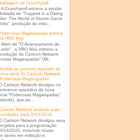
dublagem na Crunchyroll
A Crunchyroll estreou a versão
dublada de "Trapped in a Dating
Sim: The World of Otome Game
Mobs", produção do estú...
Poderosas Magiespadas estreia
na HBO Max
Além de "O Acampamento de
Lazlo" , a HBO Max estreou a
produção do Cartoon Network
rosas Magiespadas" (Mi...
Assista ao primeiro episódio da
nova série do Cartoon Network
'Poderosas Magiespadas'
O Cartoon Network divulgou os
primeiros episódios da nova
ginal "Poderosas Magiespadas"
words), que po...
Cartoon Network anuncia suas
novidades para 2014/2015
O Cartoon Network divulgou seus
projetos para a programação
2014/2015, incluíndo novas
e séries em exibição e