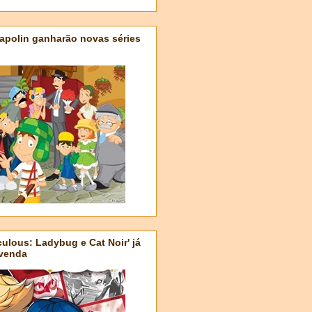
apolin ganharão novas séries
ulous: Ladybug e Cat Noir' já
-venda