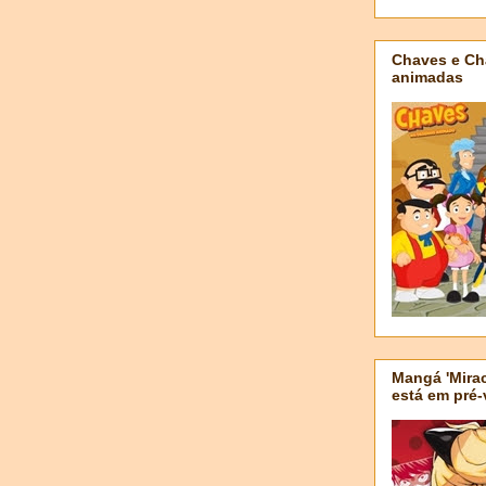
Chaves e Ch
animadas
Mangá 'Mirac
está em pré