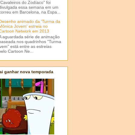
"Cavaleiros do Zodíaco" foi
divulgada essa semana em um
correu em Barcelona, na Espa...
Desenho animado da 'Turma da
Mônica Jovem' estreia no
Cartoon Network em 2013
A aguardada série de animação
baseada nos quadrinhos "Turma
em" está entre as estreias
elo Cartoon Ne...
ai ganhar nova temporada