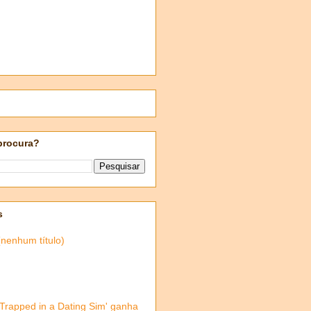
procura?
s
(nenhum título)
'Trapped in a Dating Sim' ganha