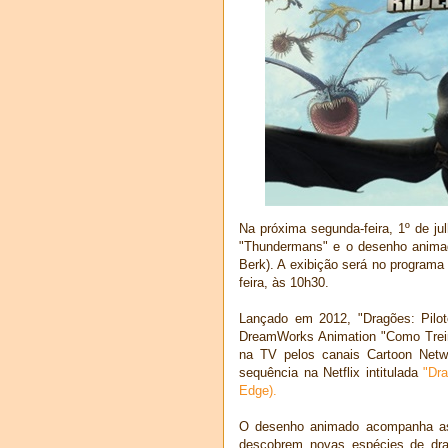
Na próxima segunda-feira, 1º de ju
"Thundermans" e o desenho animado
Berk). A exibição será no programa
feira, às 10h30.
Lançado em 2012, "Dragões: Pilot
DreamWorks Animation "Como Treina
na TV pelos canais Cartoon Net
sequência na Netflix intitulada
"Dra
Edge).
O desenho animado acompanha as
descobrem novas espécies de dra