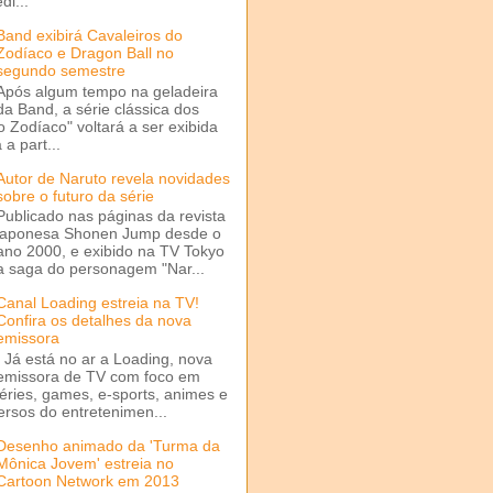
di...
Band exibirá Cavaleiros do
Zodíaco e Dragon Ball no
segundo semestre
Após algum tempo na geladeira
da Band, a série clássica dos
o Zodíaco" voltará a ser exibida
a part...
Autor de Naruto revela novidades
sobre o futuro da série
Publicado nas páginas da revista
japonesa Shonen Jump desde o
ano 2000, e exibido na TV Tokyo
a saga do personagem "Nar...
Canal Loading estreia na TV!
Confira os detalhes da nova
emissora
Já está no ar a Loading, nova
emissora de TV com foco em
séries, games, e-sports, animes e
ersos do entretenimen...
Desenho animado da 'Turma da
Mônica Jovem' estreia no
Cartoon Network em 2013