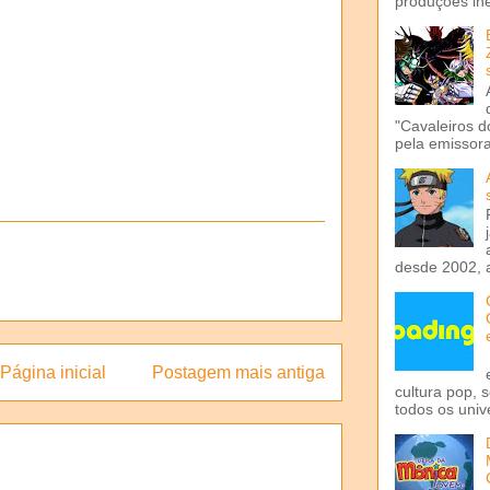
produções iné
"Cavaleiros d
pela emissora 
desde 2002, 
Página inicial
Postagem mais antiga
cultura pop, 
todos os univ