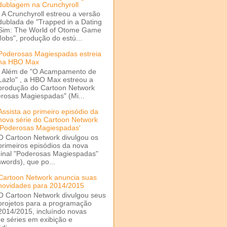
dublagem na Crunchyroll
A Crunchyroll estreou a versão
dublada de "Trapped in a Dating
Sim: The World of Otome Game
Mobs", produção do estú...
Poderosas Magiespadas estreia
na HBO Max
Além de "O Acampamento de
Lazlo" , a HBO Max estreou a
produção do Cartoon Network
rosas Magiespadas" (Mi...
Assista ao primeiro episódio da
nova série do Cartoon Network
'Poderosas Magiespadas'
O Cartoon Network divulgou os
primeiros episódios da nova
ginal "Poderosas Magiespadas"
words), que po...
Cartoon Network anuncia suas
novidades para 2014/2015
O Cartoon Network divulgou seus
projetos para a programação
2014/2015, incluíndo novas
e séries em exibição e