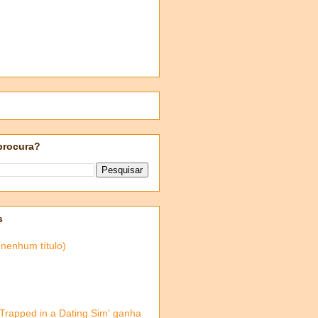
procura?
s
(nenhum título)
'Trapped in a Dating Sim' ganha