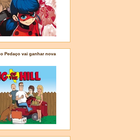
do Pedaço vai ganhar nova