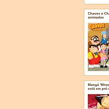
Chaves e Ch
animadas
Mangá 'Mirac
está em pré