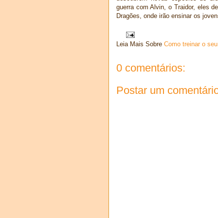
guerra com Alvin, o Traidor, eles 
Dragões, onde irão ensinar os joven
Leia Mais Sobre
Como treinar o seu
0 comentários:
Postar um comentári