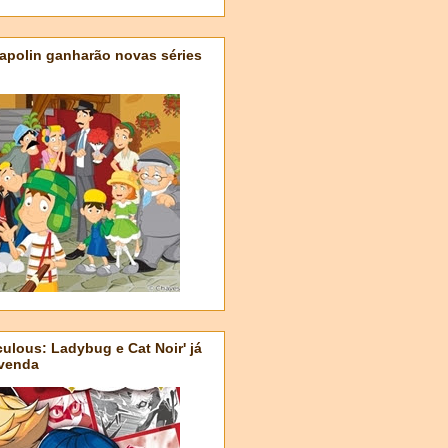
apolin ganharão novas séries
ulous: Ladybug e Cat Noir' já
-venda