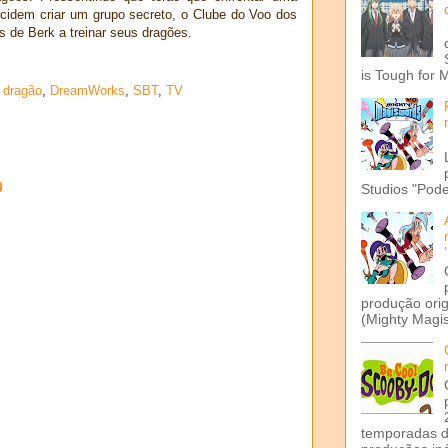
decidem criar um grupo secreto, o Clube do Voo dos
s de Berk a treinar seus dragões.
is Tough for 
 dragão
,
DreamWorks
,
SBT
,
TV
o
Studios "Pode
produção ori
(Mighty Magis
temporadas d