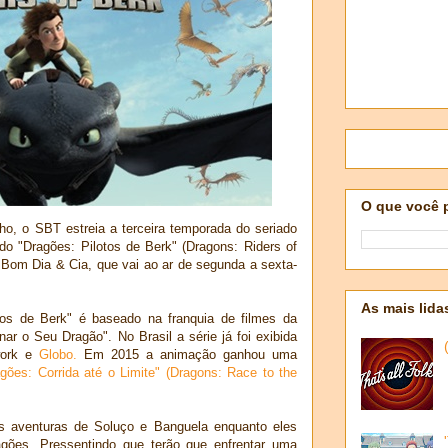
O que você 
lho, o SBT estreia a terceira temporada do seriado
 "Dragões: Pilotos de Berk" (Dragons: Riders of
 Bom Dia & Cia, que vai ao ar de segunda a sexta-
As mais lida
os de Berk" é baseado na franquia de filmes da
r o Seu Dragão". No Brasil a série já foi exibida
work e
Globo.
Em 2015 a animação ganhou uma
gões: Corrida até o Limite" (Dragons: Race to the
 aventuras de Soluço e Banguela enquanto eles
gões. Pressentindo que terão que enfrentar uma