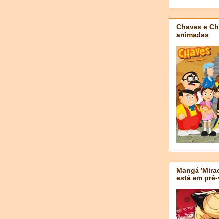
Chaves e Ch
animadas
Mangá 'Mirac
está em pré