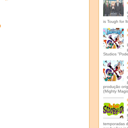
is Tough for 
o
Studios "Pode
produção ori
(Mighty Magis
temporadas d