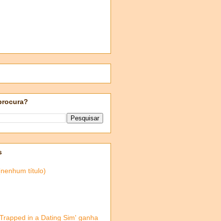
procura?
s
(nenhum título)
'Trapped in a Dating Sim' ganha