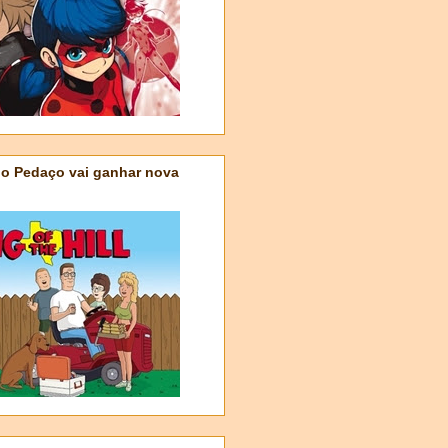
do Pedaço vai ganhar nova