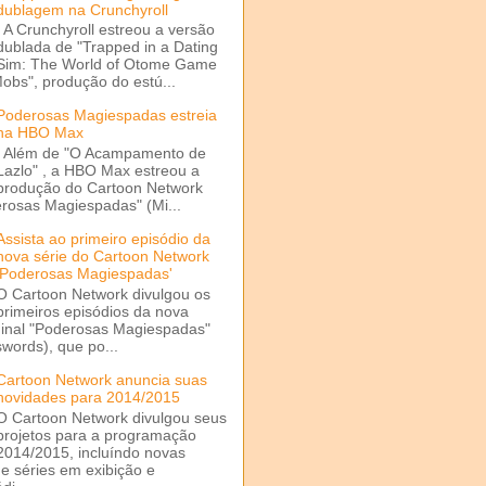
dublagem na Crunchyroll
A Crunchyroll estreou a versão
dublada de "Trapped in a Dating
Sim: The World of Otome Game
Mobs", produção do estú...
Poderosas Magiespadas estreia
na HBO Max
Além de "O Acampamento de
Lazlo" , a HBO Max estreou a
produção do Cartoon Network
rosas Magiespadas" (Mi...
Assista ao primeiro episódio da
nova série do Cartoon Network
'Poderosas Magiespadas'
O Cartoon Network divulgou os
primeiros episódios da nova
ginal "Poderosas Magiespadas"
words), que po...
Cartoon Network anuncia suas
novidades para 2014/2015
O Cartoon Network divulgou seus
projetos para a programação
2014/2015, incluíndo novas
e séries em exibição e