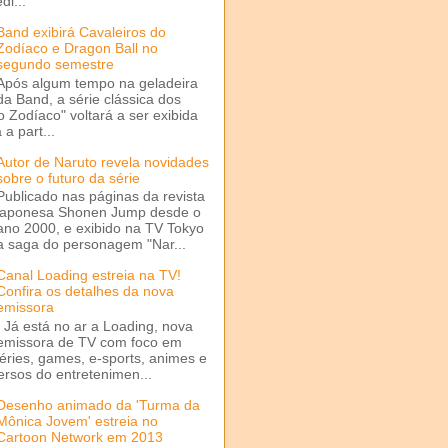
di...
Band exibirá Cavaleiros do
Zodíaco e Dragon Ball no
segundo semestre
Após algum tempo na geladeira
da Band, a série clássica dos
o Zodíaco" voltará a ser exibida
a part...
Autor de Naruto revela novidades
sobre o futuro da série
Publicado nas páginas da revista
japonesa Shonen Jump desde o
ano 2000, e exibido na TV Tokyo
a saga do personagem "Nar...
Canal Loading estreia na TV!
Confira os detalhes da nova
emissora
Já está no ar a Loading, nova
emissora de TV com foco em
séries, games, e-sports, animes e
ersos do entretenimen...
Desenho animado da 'Turma da
Mônica Jovem' estreia no
Cartoon Network em 2013