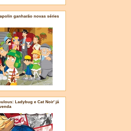
apolin ganharão novas séries
ulous: Ladybug e Cat Noir' já
-venda