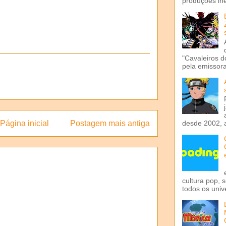
produções iné
"Cavaleiros d
pela emissora 
Página inicial
Postagem mais antiga
desde 2002, 
cultura pop, 
todos os univ