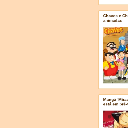
Chaves e Ch
animadas
Mangá 'Mirac
está em pré