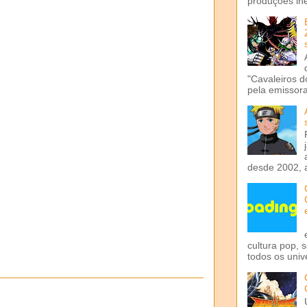
produções iné
"Cavaleiros d
pela emissora 
desde 2002, 
cultura pop, 
todos os univ