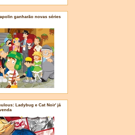
apolin ganharão novas séries
ulous: Ladybug e Cat Noir' já
-venda