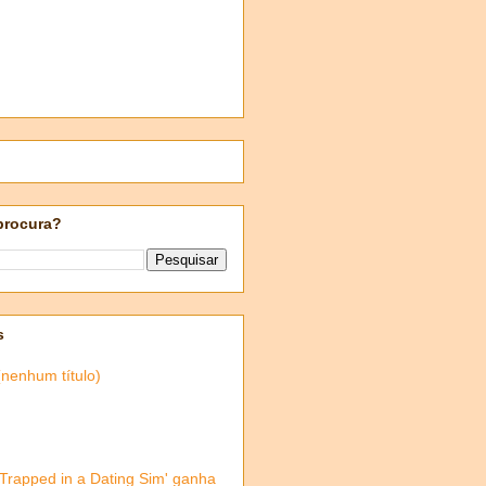
procura?
s
(nenhum título)
'Trapped in a Dating Sim' ganha