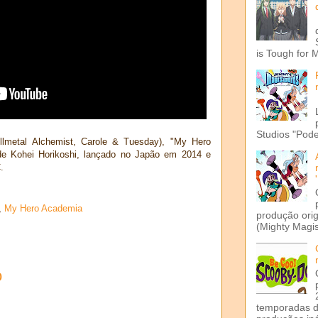
is Tough for 
Studios "Pode
llmetal Alchemist, Carole & Tuesday), "My Hero
e Kohei Horikoshi, lançado no Japão em 2014 e
.
,
My Hero Academia
produção ori
(Mighty Magis
o
temporadas d