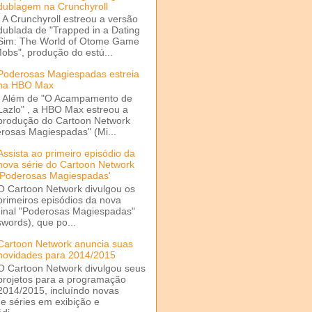
dublagem na Crunchyroll
A Crunchyroll estreou a versão
dublada de "Trapped in a Dating
Sim: The World of Otome Game
Mobs", produção do estú...
Poderosas Magiespadas estreia
na HBO Max
Além de "O Acampamento de
Lazlo" , a HBO Max estreou a
produção do Cartoon Network
rosas Magiespadas" (Mi...
Assista ao primeiro episódio da
nova série do Cartoon Network
'Poderosas Magiespadas'
O Cartoon Network divulgou os
primeiros episódios da nova
ginal "Poderosas Magiespadas"
words), que po...
Cartoon Network anuncia suas
novidades para 2014/2015
O Cartoon Network divulgou seus
projetos para a programação
2014/2015, incluíndo novas
e séries em exibição e