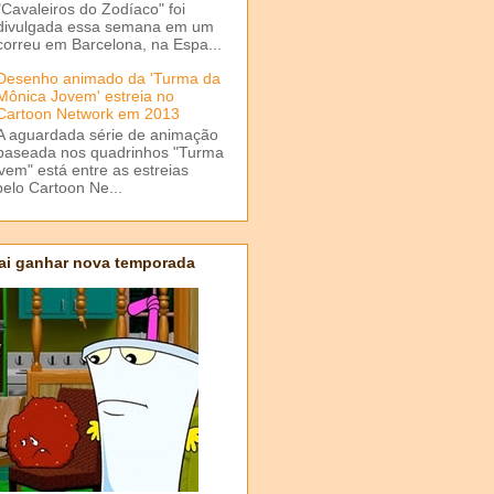
"Cavaleiros do Zodíaco" foi
divulgada essa semana em um
correu em Barcelona, na Espa...
Desenho animado da 'Turma da
Mônica Jovem' estreia no
Cartoon Network em 2013
A aguardada série de animação
baseada nos quadrinhos "Turma
em" está entre as estreias
elo Cartoon Ne...
ai ganhar nova temporada