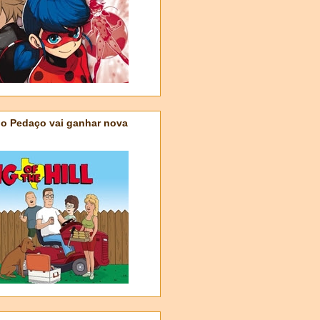
do Pedaço vai ganhar nova