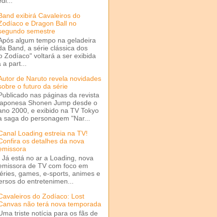
di...
Band exibirá Cavaleiros do
Zodíaco e Dragon Ball no
segundo semestre
Após algum tempo na geladeira
da Band, a série clássica dos
o Zodíaco" voltará a ser exibida
a part...
Autor de Naruto revela novidades
sobre o futuro da série
Publicado nas páginas da revista
japonesa Shonen Jump desde o
ano 2000, e exibido na TV Tokyo
a saga do personagem "Nar...
Canal Loading estreia na TV!
Confira os detalhes da nova
emissora
Já está no ar a Loading, nova
emissora de TV com foco em
séries, games, e-sports, animes e
ersos do entretenimen...
Cavaleiros do Zodíaco: Lost
Canvas não terá nova temporada
Uma triste notícia para os fãs de