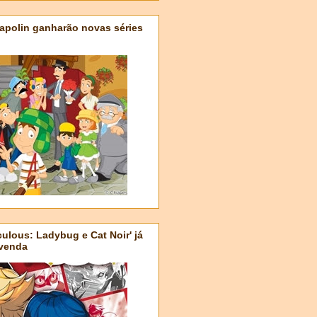
apolin ganharão novas séries
ulous: Ladybug e Cat Noir' já
-venda