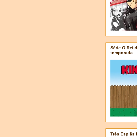
Série O Rei 
temporada
Três Espiãs