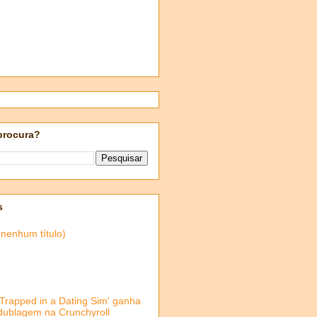
procura?
s
(nenhum título)
'Trapped in a Dating Sim' ganha
dublagem na Crunchyroll