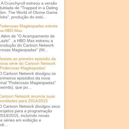
A Crunchyroll estreou a versão
dublada de "Trapped in a Dating
Sim: The World of Otome Game
Mobs", produção do estú...
Poderosas Magiespadas estreia
na HBO Max
Além de "O Acampamento de
Lazlo" , a HBO Max estreou a
produção do Cartoon Network
rosas Magiespadas" (Mi...
Assista ao primeiro episódio da
nova série do Cartoon Network
'Poderosas Magiespadas'
O Cartoon Network divulgou os
primeiros episódios da nova
ginal "Poderosas Magiespadas"
words), que po...
Cartoon Network anuncia suas
novidades para 2014/2015
O Cartoon Network divulgou seus
projetos para a programação
2014/2015, incluíndo novas
e séries em exibição e
di...