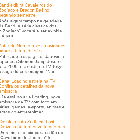
Band exibirá Cavaleiros do
Zodíaco e Dragon Ball no
segundo semestre
Após algum tempo na geladeira
da Band, a série clássica dos
o Zodíaco" voltará a ser exibida
a part...
Autor de Naruto revela novidades
sobre o futuro da série
Publicado nas páginas da revista
japonesa Shonen Jump desde o
ano 2000, e exibido na TV Tokyo
a saga do personagem "Nar...
Canal Loading estreia na TV!
Confira os detalhes da nova
emissora
Já está no ar a Loading, nova
emissora de TV com foco em
séries, games, e-sports, animes e
ersos do entretenimen...
Cavaleiros do Zodíaco: Lost
Canvas não terá nova temporada
Uma triste notícia para os fãs de
"Cavaleiros do Zodíaco" foi