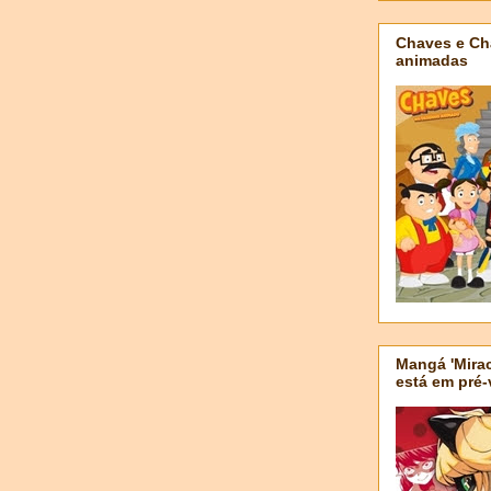
Chaves e Ch
animadas
Mangá 'Mirac
está em pré