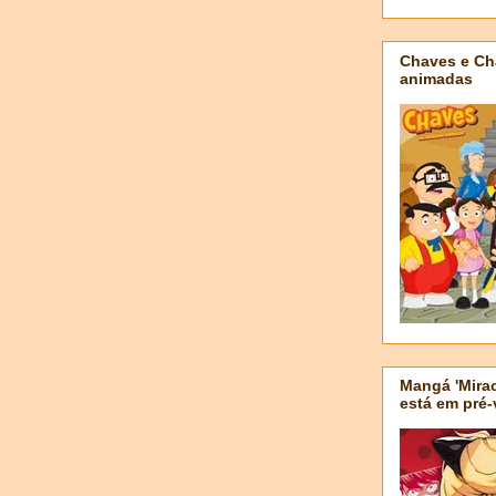
Chaves e Ch
animadas
Mangá 'Mirac
está em pré