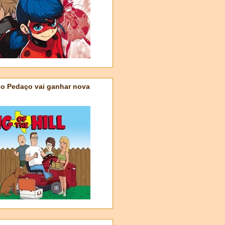
do Pedaço vai ganhar nova