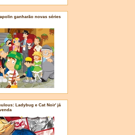
apolin ganharão novas séries
ulous: Ladybug e Cat Noir' já
-venda