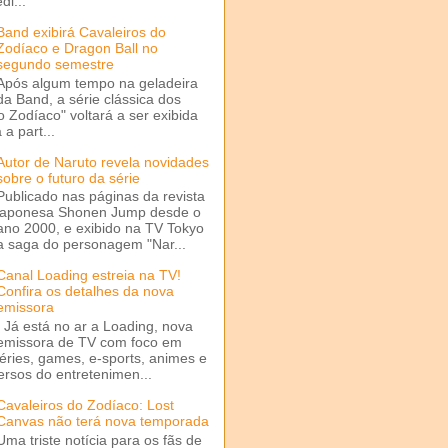
di...
Band exibirá Cavaleiros do
Zodíaco e Dragon Ball no
segundo semestre
Após algum tempo na geladeira
da Band, a série clássica dos
o Zodíaco" voltará a ser exibida
a part...
Autor de Naruto revela novidades
sobre o futuro da série
Publicado nas páginas da revista
japonesa Shonen Jump desde o
ano 2000, e exibido na TV Tokyo
a saga do personagem "Nar...
Canal Loading estreia na TV!
Confira os detalhes da nova
emissora
Já está no ar a Loading, nova
emissora de TV com foco em
séries, games, e-sports, animes e
ersos do entretenimen...
Cavaleiros do Zodíaco: Lost
Canvas não terá nova temporada
Uma triste notícia para os fãs de