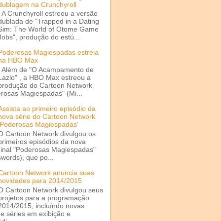
dublagem na Crunchyroll
A Crunchyroll estreou a versão
dublada de "Trapped in a Dating
Sim: The World of Otome Game
Mobs", produção do estú...
Poderosas Magiespadas estreia
na HBO Max
Além de "O Acampamento de
Lazlo" , a HBO Max estreou a
produção do Cartoon Network
rosas Magiespadas" (Mi...
Assista ao primeiro episódio da
nova série do Cartoon Network
'Poderosas Magiespadas'
O Cartoon Network divulgou os
primeiros episódios da nova
ginal "Poderosas Magiespadas"
words), que po...
Cartoon Network anuncia suas
novidades para 2014/2015
O Cartoon Network divulgou seus
projetos para a programação
2014/2015, incluíndo novas
e séries em exibição e