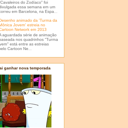
"Cavaleiros do Zodíaco" foi
divulgada essa semana em um
correu em Barcelona, na Espa...
Desenho animado da 'Turma da
Mônica Jovem' estreia no
Cartoon Network em 2013
A aguardada série de animação
baseada nos quadrinhos "Turma
em" está entre as estreias
elo Cartoon Ne...
ai ganhar nova temporada