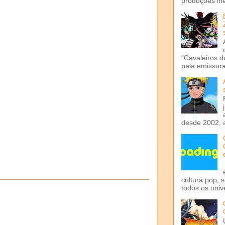
produções iné
"Cavaleiros d
pela emissora 
desde 2002, 
cultura pop, 
todos os univ