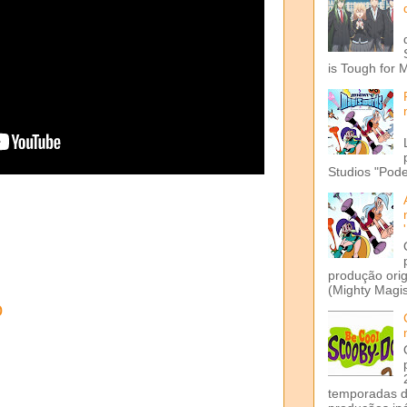
is Tough for 
Studios "Pode
produção ori
(Mighty Magis
o
temporadas d