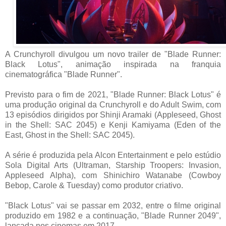
A Crunchyroll divulgou um novo trailer de "Blade Runner:
Black Lotus", animação inspirada na franquia
cinematográfica "Blade Runner".
Previsto para o fim de 2021, "Blade Runner: Black Lotus" é
uma produção original da Crunchyroll e do Adult Swim, com
13 episódios dirigidos por Shinji Aramaki (Appleseed, Ghost
in the Shell: SAC 2045) e Kenji Kamiyama (Eden of the
East, Ghost in the Shell: SAC 2045).
A série é produzida pela Alcon Entertainment e pelo estúdio
Sola Digital Arts (Ultraman, Starship Troopers: Invasion,
Appleseed Alpha), com Shinichiro Watanabe (Cowboy
Bebop, Carole & Tuesday) como produtor criativo.
"Black Lotus" vai se passar em 2032, entre o filme original
produzido em 1982 e a continuação, "Blade Runner 2049",
lançada nos cinemas em 2017.