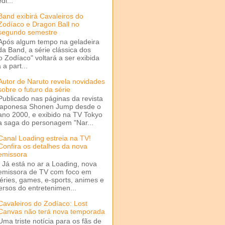
di...
Band exibirá Cavaleiros do
Zodíaco e Dragon Ball no
segundo semestre
Após algum tempo na geladeira
da Band, a série clássica dos
o Zodíaco" voltará a ser exibida
a part...
Autor de Naruto revela novidades
sobre o futuro da série
Publicado nas páginas da revista
japonesa Shonen Jump desde o
ano 2000, e exibido na TV Tokyo
a saga do personagem "Nar...
Canal Loading estreia na TV!
Confira os detalhes da nova
emissora
Já está no ar a Loading, nova
emissora de TV com foco em
séries, games, e-sports, animes e
ersos do entretenimen...
Cavaleiros do Zodíaco: Lost
Canvas não terá nova temporada
Uma triste notícia para os fãs de