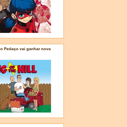
do Pedaço vai ganhar nova