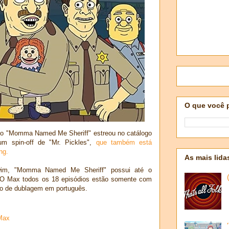
O que você 
ado "Momma Named Me Sheriff" estreou no catálogo
m spin-off de "Mr. Pickles",
que também está
ng.
As mais lida
wim, "Momma Named Me Sheriff" possui até o
O Max todos os 18 episódios estão somente com
ão de dublagem em português.
Max