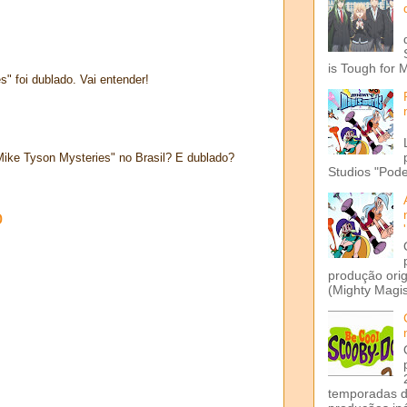
is Tough for 
" foi dublado. Vai entender!
Mike Tyson Mysteries" no Brasil? E dublado?
Studios "Pode
o
produção ori
(Mighty Magis
temporadas d