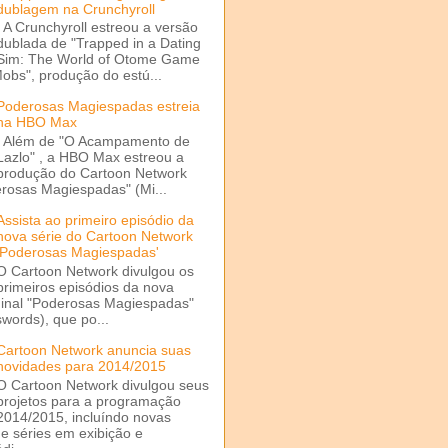
dublagem na Crunchyroll
A Crunchyroll estreou a versão
dublada de "Trapped in a Dating
Sim: The World of Otome Game
Mobs", produção do estú...
Poderosas Magiespadas estreia
na HBO Max
Além de "O Acampamento de
Lazlo" , a HBO Max estreou a
produção do Cartoon Network
rosas Magiespadas" (Mi...
Assista ao primeiro episódio da
nova série do Cartoon Network
'Poderosas Magiespadas'
O Cartoon Network divulgou os
primeiros episódios da nova
ginal "Poderosas Magiespadas"
words), que po...
Cartoon Network anuncia suas
novidades para 2014/2015
O Cartoon Network divulgou seus
projetos para a programação
2014/2015, incluíndo novas
e séries em exibição e