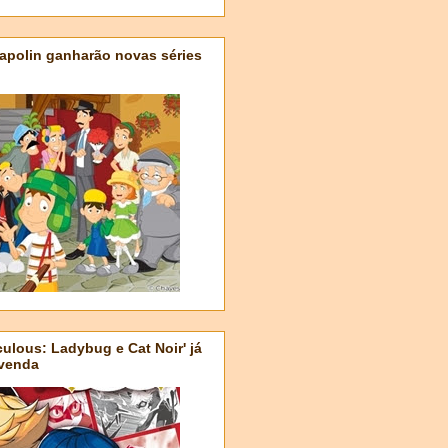
apolin ganharão novas séries
ulous: Ladybug e Cat Noir' já
-venda