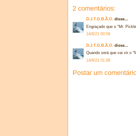
2 comentários:
D.J.T.O.B.Ã.O.
disse...
Engraçado que o "Mr. Pickles
14/8/21 00:58
D.J.T.O.B.Ã.O.
disse...
Quando será que vai vir o "
14/8/21 01:09
Postar um comentári