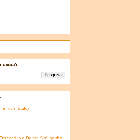
procura?
s
(nenhum título)
'Trapped in a Dating Sim' ganha