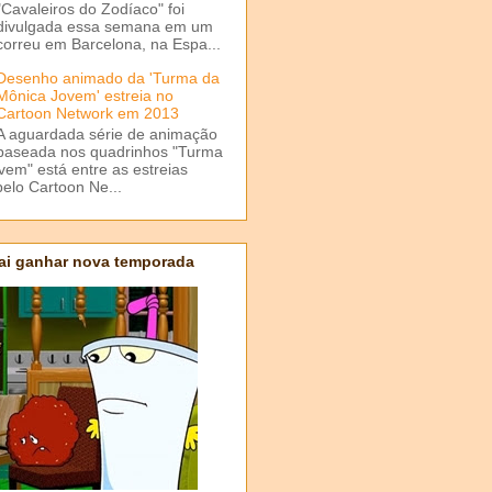
"Cavaleiros do Zodíaco" foi
divulgada essa semana em um
correu em Barcelona, na Espa...
Desenho animado da 'Turma da
Mônica Jovem' estreia no
Cartoon Network em 2013
A aguardada série de animação
baseada nos quadrinhos "Turma
em" está entre as estreias
elo Cartoon Ne...
ai ganhar nova temporada