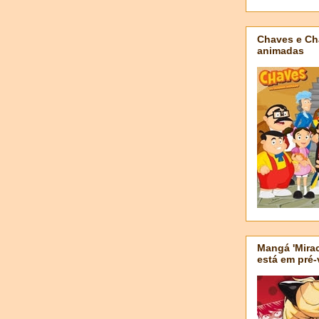
Chaves e Ch
animadas
Mangá 'Mirac
está em pré