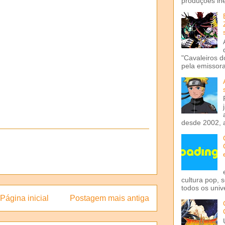
produções iné
"Cavaleiros d
pela emissora 
desde 2002, 
cultura pop, 
todos os univ
Página inicial
Postagem mais antiga