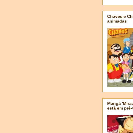
Chaves e Ch
animadas
Mangá 'Mirac
está em pré