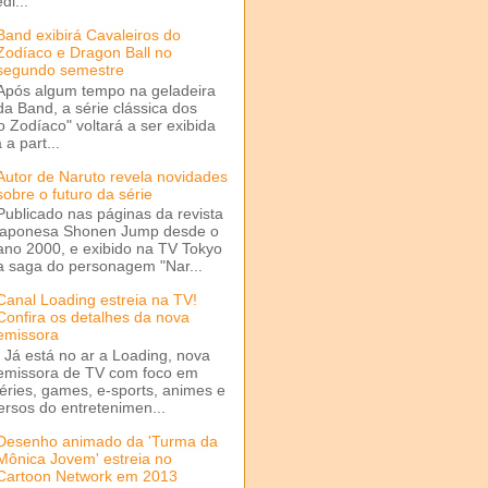
di...
Band exibirá Cavaleiros do
Zodíaco e Dragon Ball no
segundo semestre
Após algum tempo na geladeira
da Band, a série clássica dos
o Zodíaco" voltará a ser exibida
a part...
Autor de Naruto revela novidades
sobre o futuro da série
Publicado nas páginas da revista
japonesa Shonen Jump desde o
ano 2000, e exibido na TV Tokyo
a saga do personagem "Nar...
Canal Loading estreia na TV!
Confira os detalhes da nova
emissora
Já está no ar a Loading, nova
emissora de TV com foco em
séries, games, e-sports, animes e
ersos do entretenimen...
Desenho animado da 'Turma da
Mônica Jovem' estreia no
Cartoon Network em 2013