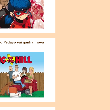
do Pedaço vai ganhar nova