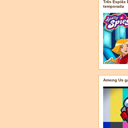
Três Espiãs
temporada
Among Us ga