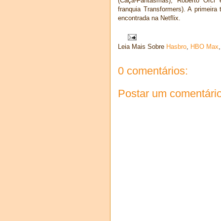
(Caça-Fantasmas), Roberto Orci 
franquia Transformers). A primei
encontrada na Netflix.
Leia Mais Sobre
Hasbro
,
HBO Max
0 comentários:
Postar um comentári