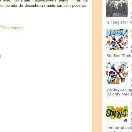
e Alex Kurtzman (responsáveis pelos filmes da
ra temporada do desenho animado também pode ser
is Tough for 
,
Transformers
o
Studios "Pode
produção ori
(Mighty Magis
temporadas d