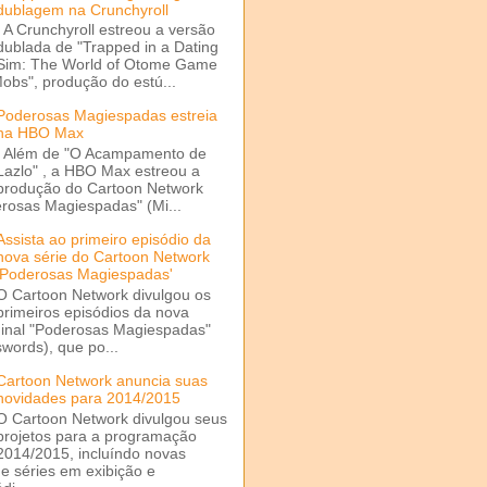
dublagem na Crunchyroll
A Crunchyroll estreou a versão
dublada de "Trapped in a Dating
Sim: The World of Otome Game
Mobs", produção do estú...
Poderosas Magiespadas estreia
na HBO Max
Além de "O Acampamento de
Lazlo" , a HBO Max estreou a
produção do Cartoon Network
rosas Magiespadas" (Mi...
Assista ao primeiro episódio da
nova série do Cartoon Network
'Poderosas Magiespadas'
O Cartoon Network divulgou os
primeiros episódios da nova
ginal "Poderosas Magiespadas"
words), que po...
Cartoon Network anuncia suas
novidades para 2014/2015
O Cartoon Network divulgou seus
projetos para a programação
2014/2015, incluíndo novas
e séries em exibição e