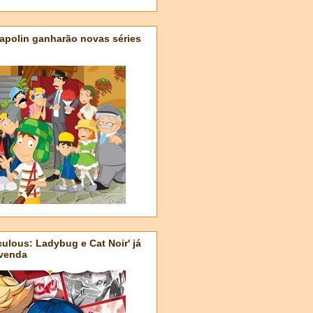
apolin ganharão novas séries
ulous: Ladybug e Cat Noir' já
-venda