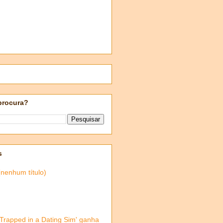
procura?
s
(nenhum título)
'Trapped in a Dating Sim' ganha