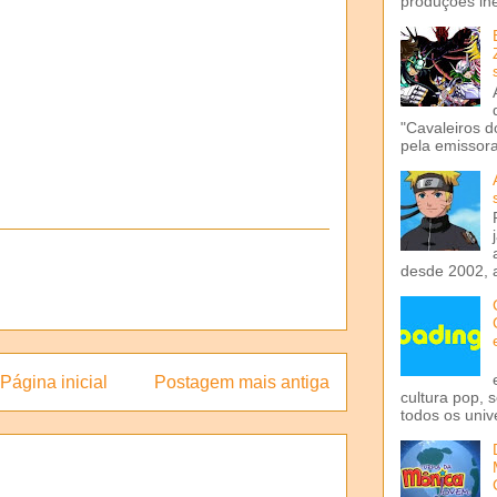
produções iné
"Cavaleiros d
pela emissora 
desde 2002, 
Página inicial
Postagem mais antiga
cultura pop, 
todos os univ