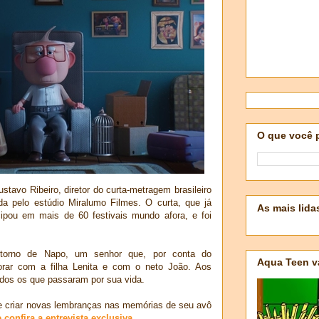
O que você 
tavo Ribeiro, diretor do curta-metragem brasileiro
da pelo estúdio Miralumo Filmes. O curta, que já
As mais lida
cipou em mais de 60 festivais mundo afora, e foi
 torno de Napo, um senhor que, por conta do
Aqua Teen v
orar com a filha Lenita e com o neto João. Aos
odos os que passaram por sua vida.
 criar novas lembranças nas memórias de seu avô
 confira a entrevista exclusiva.