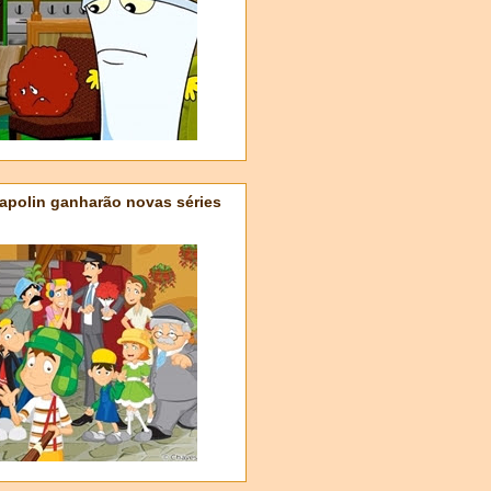
apolin ganharão novas séries