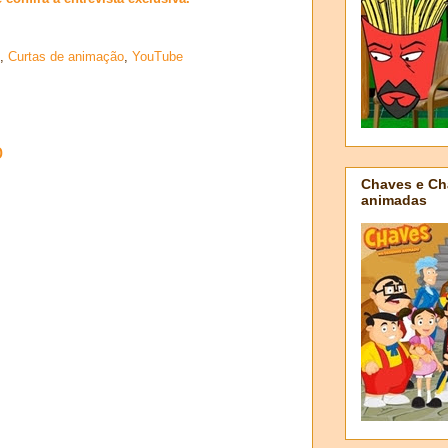
,
Curtas de animação
,
YouTube
o
Chaves e Ch
animadas