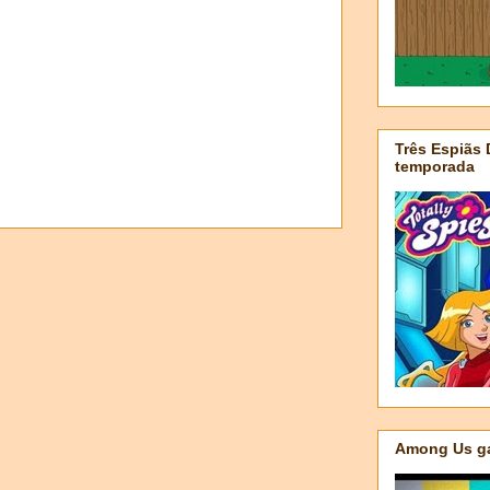
Três Espiãs
temporada
Among Us ga