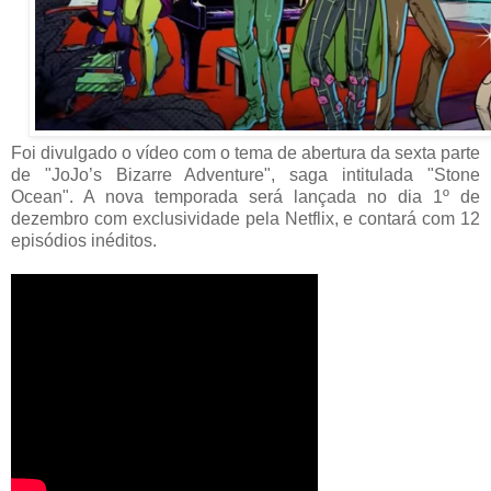
Foi divulgado o vídeo com o tema de abertura da sexta parte
de "JoJo’s Bizarre Adventure", saga intitulada "Stone
Ocean". A nova temporada será lançada no dia 1º de
dezembro com exclusividade pela Netflix, e contará com 12
episódios inéditos.