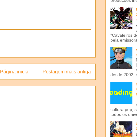
produções iné
"Cavaleiros d
pela emissora 
Página inicial
Postagem mais antiga
desde 2002, 
cultura pop, 
todos os univ