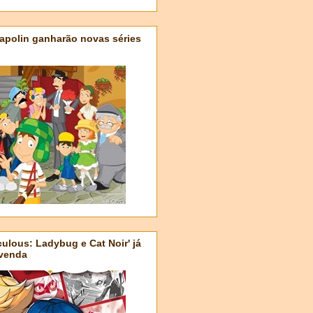
apolin ganharão novas séries
ulous: Ladybug e Cat Noir' já
-venda