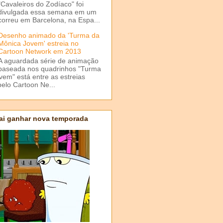
"Cavaleiros do Zodíaco" foi
divulgada essa semana em um
correu em Barcelona, na Espa...
Desenho animado da 'Turma da
Mônica Jovem' estreia no
Cartoon Network em 2013
A aguardada série de animação
baseada nos quadrinhos "Turma
em" está entre as estreias
elo Cartoon Ne...
ai ganhar nova temporada