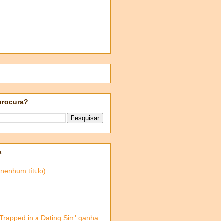
procura?
s
(nenhum título)
'Trapped in a Dating Sim' ganha