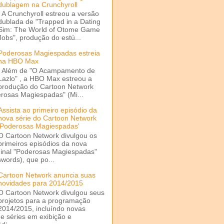
dublagem na Crunchyroll
A Crunchyroll estreou a versão
dublada de "Trapped in a Dating
Sim: The World of Otome Game
Mobs", produção do estú...
Poderosas Magiespadas estreia
na HBO Max
Além de "O Acampamento de
Lazlo" , a HBO Max estreou a
produção do Cartoon Network
rosas Magiespadas" (Mi...
Assista ao primeiro episódio da
nova série do Cartoon Network
'Poderosas Magiespadas'
O Cartoon Network divulgou os
primeiros episódios da nova
ginal "Poderosas Magiespadas"
words), que po...
Cartoon Network anuncia suas
novidades para 2014/2015
O Cartoon Network divulgou seus
projetos para a programação
2014/2015, incluíndo novas
e séries em exibição e