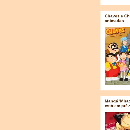
Chaves e Ch
animadas
Mangá 'Mirac
está em pré