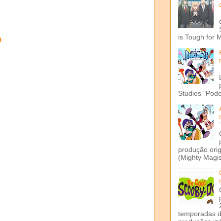
o
is Tough for 
Studios "Pode
produção ori
(Mighty Magis
temporadas d