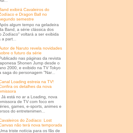
di...
Band exibirá Cavaleiros do
Zodíaco e Dragon Ball no
segundo semestre
Após algum tempo na geladeira
da Band, a série clássica dos
o Zodíaco" voltará a ser exibida
a part...
Autor de Naruto revela novidades
sobre o futuro da série
Publicado nas páginas da revista
japonesa Shonen Jump desde o
ano 2000, e exibido na TV Tokyo
a saga do personagem "Nar...
Canal Loading estreia na TV!
Confira os detalhes da nova
emissora
Já está no ar a Loading, nova
emissora de TV com foco em
séries, games, e-sports, animes e
ersos do entretenimen...
Cavaleiros do Zodíaco: Lost
Canvas não terá nova temporada
Uma triste notícia para os fãs de