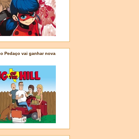
do Pedaço vai ganhar nova