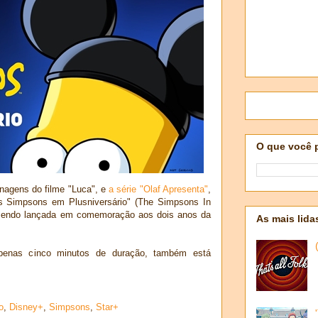
O que você 
nagens do filme "Luca", e
a série "Olaf Apresenta"
,
s Simpsons em Plusniversário" (The Simpsons In
 sendo lançada em comemoração aos dois anos da
As mais lida
penas cinco minutos de duração, também está
o
,
Disney+
,
Simpsons
,
Star+