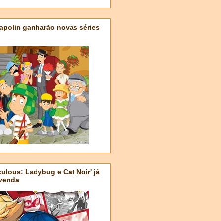
apolin ganharão novas séries
ulous: Ladybug e Cat Noir' já
-venda