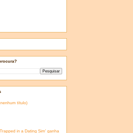
procura?
s
(nenhum título)
'Trapped in a Dating Sim' ganha