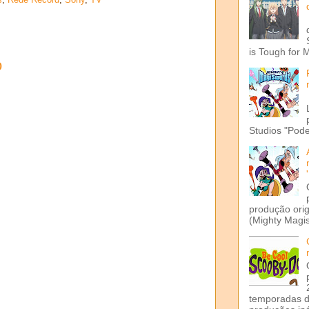
is Tough for 
o
Studios "Pode
produção ori
(Mighty Magis
temporadas d