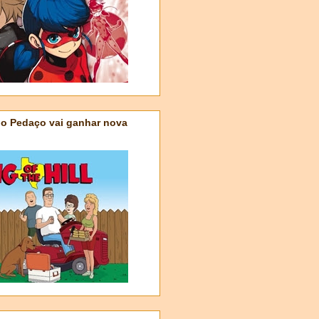
do Pedaço vai ganhar nova