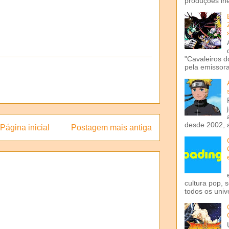
produções iné
"Cavaleiros d
pela emissora 
desde 2002, 
Página inicial
Postagem mais antiga
cultura pop, 
todos os univ