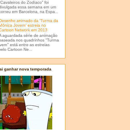
"Cavaleiros do Zodíaco" foi
divulgada essa semana em um
correu em Barcelona, na Espa...
Desenho animado da 'Turma da
Mônica Jovem' estreia no
Cartoon Network em 2013
A aguardada série de animação
baseada nos quadrinhos "Turma
em" está entre as estreias
elo Cartoon Ne...
ai ganhar nova temporada