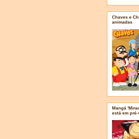
Chaves e Ch
animadas
Mangá 'Mirac
está em pré