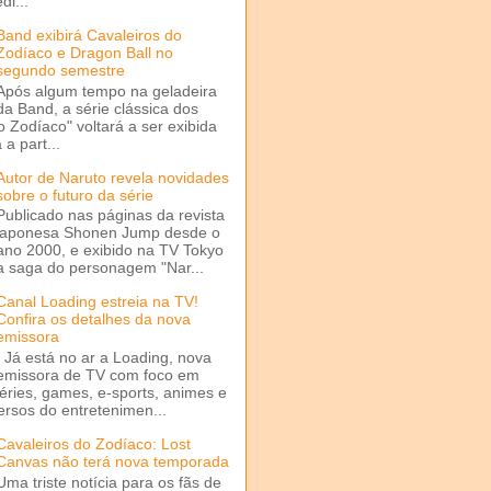
di...
Band exibirá Cavaleiros do
Zodíaco e Dragon Ball no
segundo semestre
Após algum tempo na geladeira
da Band, a série clássica dos
o Zodíaco" voltará a ser exibida
a part...
Autor de Naruto revela novidades
sobre o futuro da série
Publicado nas páginas da revista
japonesa Shonen Jump desde o
ano 2000, e exibido na TV Tokyo
a saga do personagem "Nar...
Canal Loading estreia na TV!
Confira os detalhes da nova
emissora
Já está no ar a Loading, nova
emissora de TV com foco em
séries, games, e-sports, animes e
ersos do entretenimen...
Cavaleiros do Zodíaco: Lost
Canvas não terá nova temporada
Uma triste notícia para os fãs de