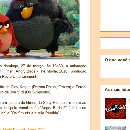
O que você 
mo domingo, 27 de março, às 13h30, a animação
O Filme" (Angry Birds - The Movie, 2016), produção
 Rovio Entertainment.
ção de Clay Kaytis (Detona Ralph, Frozen) e Fergal
As mais lida
eiro de Jon Vitti (Os Simpsons).
 um pacote de filmes da Sony Pictures, e entre as
idas pelo canal estão "Angry Birds 2" (inédito na
r" e "Os Smurfs e a Vila Perdida".
s
,
Rede Record
,
Sony
,
TV