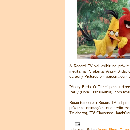
A Record TV vai exibir no próxi
inédita na TV aberta "Angry Birds: 
da Sony Pictures em parceria com a
"Angry Birds: O Filme" possui dire
Reilly (Hotel Transilvânia), com rot
Recentemente a Record TV adquiriu
próximas animações que serão exib
TV aberta), "Tá Chovendo Hambúrgue
Leia Mais Sobre
Angry Birds
,
Filme