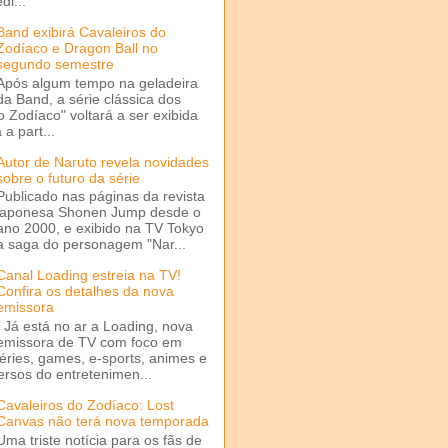
di...
Band exibirá Cavaleiros do
Zodíaco e Dragon Ball no
segundo semestre
Após algum tempo na geladeira
da Band, a série clássica dos
o Zodíaco" voltará a ser exibida
a part...
Autor de Naruto revela novidades
sobre o futuro da série
Publicado nas páginas da revista
japonesa Shonen Jump desde o
ano 2000, e exibido na TV Tokyo
a saga do personagem "Nar...
Canal Loading estreia na TV!
Confira os detalhes da nova
emissora
Já está no ar a Loading, nova
emissora de TV com foco em
séries, games, e-sports, animes e
ersos do entretenimen...
Cavaleiros do Zodíaco: Lost
Canvas não terá nova temporada
Uma triste notícia para os fãs de