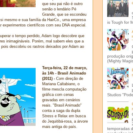
que seu pai não é outro
senão o lendário Pé
Grande, que se escondeu
 a si mesmo e sua família da HairCo., uma empresa
is Tough for 
ar experimentos científicos com seu DNA especial.
cuperar o tempo perdido, Adam logo descobre que
res inimagináveis. Porém, mal sabem eles que a
, pois descobriu os rastros deixados por Adam ao
produção ori
(Mighty Magis
Terça-feira, 22 de março,
às 14h - Brasil Animado
(2011) -
Com direção de
Mariana Caltabiano, o
filme mescla computação
gráfica com cenas
Studios "Pode
gravadas em cenários
reais. "Brasil Animado"
conta a saga da dupla
Stress e Relax em busca
do Jequitibá-rosa, a árvore
mais antiga do país.
temporadas d