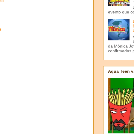
sil
evento que o
o
da Mônica Jov
confirmadas p
Aqua Teen v