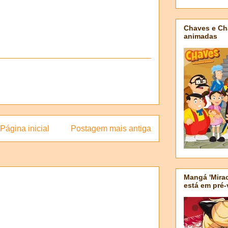
Chaves e Ch
animadas
Página inicial
Postagem mais antiga
Mangá 'Mirac
está em pré