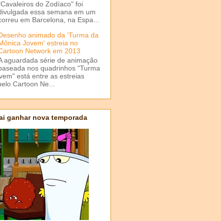
"Cavaleiros do Zodíaco" foi
divulgada essa semana em um
correu em Barcelona, na Espa...
Desenho animado da 'Turma da
Mônica Jovem' estreia no
Cartoon Network em 2013
A aguardada série de animação
baseada nos quadrinhos "Turma
em" está entre as estreias
elo Cartoon Ne...
ai ganhar nova temporada