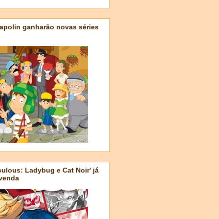
apolin ganharão novas séries
ulous: Ladybug e Cat Noir' já
-venda