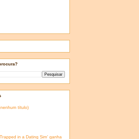
procura?
s
(nenhum título)
'Trapped in a Dating Sim' ganha