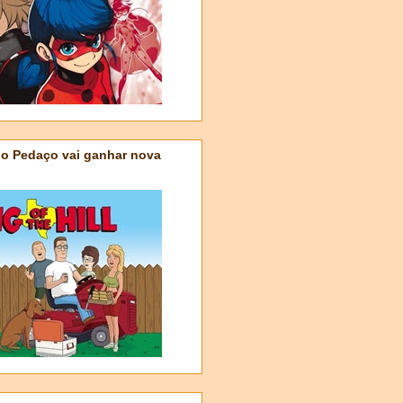
do Pedaço vai ganhar nova