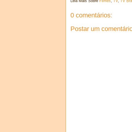
Leia Mais Sobre
Filmes
,
TV
,
TV Bra
0 comentários:
Postar um comentári