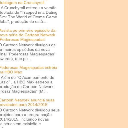
dublagem na Crunchyroll
A Crunchyroll estreou a versão
dublada de "Trapped in a Dating
Sim: The World of Otome Game
Mobs", produção do estú...
Assista ao primeiro episódio da
nova série do Cartoon Network
'Poderosas Magiespadas'
O Cartoon Network divulgou os
primeiros episódios da nova
ginal "Poderosas Magiespadas"
words), que po...
Poderosas Magiespadas estreia
na HBO Max
Além de "O Acampamento de
Lazlo" , a HBO Max estreou a
produção do Cartoon Network
rosas Magiespadas" (Mi...
Cartoon Network anuncia suas
novidades para 2014/2015
O Cartoon Network divulgou seus
projetos para a programação
2014/2015, incluíndo novas
e séries em exibição e