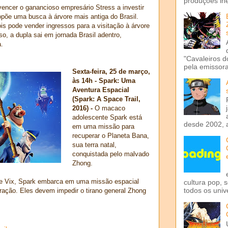
produções iné
encer o ganancioso empresário Stress a investir
opõe uma busca à árvore mais antiga do Brasil.
ois pode vender ingressos para a visitação à árvore
o, a dupla sai em jornada Brasil adentro,
a.
"Cavaleiros d
pela emissora 
Sexta-feira, 25 de março,
às 14h - Spark: Uma
Aventura Espacial
(Spark: A Space Trail,
2016) -
O macaco
adolescente Spark está
desde 2002, 
em uma missão para
recuperar o Planeta Bana,
sua terra natal,
conquistada pelo malvado
Zhong.
e Vix, Spark embarca em uma missão espacial
cultura pop, 
todos os univ
eração. Eles devem impedir o tirano general Zhong