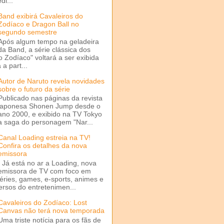
di...
Band exibirá Cavaleiros do
Zodíaco e Dragon Ball no
segundo semestre
Após algum tempo na geladeira
da Band, a série clássica dos
o Zodíaco" voltará a ser exibida
a part...
Autor de Naruto revela novidades
sobre o futuro da série
Publicado nas páginas da revista
japonesa Shonen Jump desde o
ano 2000, e exibido na TV Tokyo
a saga do personagem "Nar...
Canal Loading estreia na TV!
Confira os detalhes da nova
emissora
Já está no ar a Loading, nova
emissora de TV com foco em
séries, games, e-sports, animes e
ersos do entretenimen...
Cavaleiros do Zodíaco: Lost
Canvas não terá nova temporada
Uma triste notícia para os fãs de