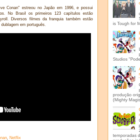
ive Conan" estreou no Japão em 1996, e possui
os. No Brasil os primeiros 123 capítulos estão
yroll. Diversos filmes da franquia também estão
is Tough for 
 dublagem em português.
Studios "Pode
produção ori
(Mighty Magis
temporadas d
onan
,
Netflix