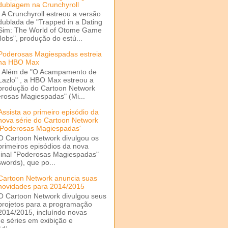
dublagem na Crunchyroll
A Crunchyroll estreou a versão
dublada de "Trapped in a Dating
Sim: The World of Otome Game
Mobs", produção do estú...
Poderosas Magiespadas estreia
na HBO Max
Além de "O Acampamento de
Lazlo" , a HBO Max estreou a
produção do Cartoon Network
rosas Magiespadas" (Mi...
Assista ao primeiro episódio da
nova série do Cartoon Network
'Poderosas Magiespadas'
O Cartoon Network divulgou os
primeiros episódios da nova
ginal "Poderosas Magiespadas"
words), que po...
Cartoon Network anuncia suas
novidades para 2014/2015
O Cartoon Network divulgou seus
projetos para a programação
2014/2015, incluíndo novas
e séries em exibição e