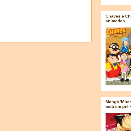
Chaves e Ch
animadas
Mangá 'Mirac
está em pré