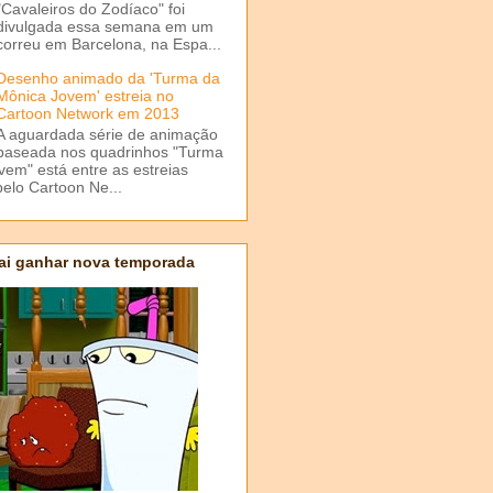
"Cavaleiros do Zodíaco" foi
divulgada essa semana em um
correu em Barcelona, na Espa...
Desenho animado da 'Turma da
Mônica Jovem' estreia no
Cartoon Network em 2013
A aguardada série de animação
baseada nos quadrinhos "Turma
em" está entre as estreias
elo Cartoon Ne...
ai ganhar nova temporada