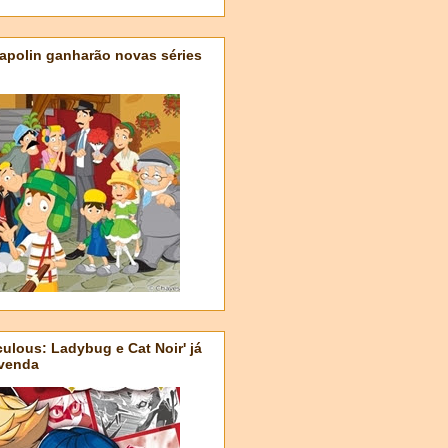
apolin ganharão novas séries
ulous: Ladybug e Cat Noir' já
-venda