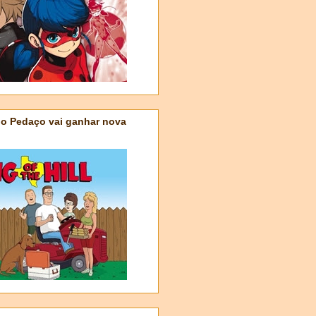
do Pedaço vai ganhar nova