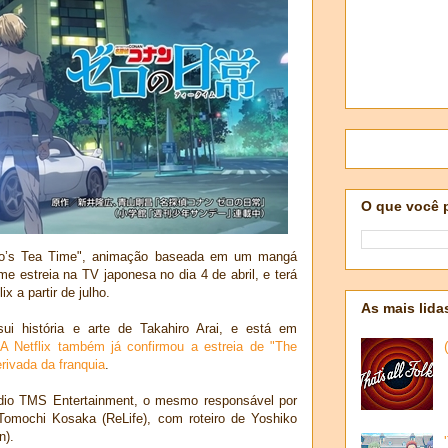
O que você 
"Zero’s Tea Time", animação baseada em um mangá
me estreia na TV japonesa no dia 4 de abril, e terá
x a partir de julho.
As mais lida
i história e arte de Takahiro Arai, e está em
A Netflix também já confirmou a estreia de "The
rivada da franquia
.
dio TMS Entertainment, o mesmo responsável por
Tomochi Kosaka (ReLife), com roteiro de Yoshiko
n).