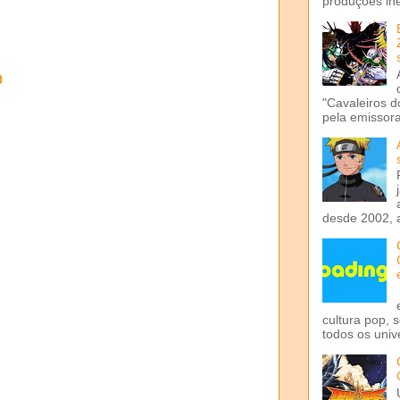
produções iné
o
"Cavaleiros d
pela emissora 
desde 2002, 
cultura pop, 
todos os univ