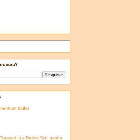
procura?
s
(nenhum título)
'Trapped in a Dating Sim' ganha