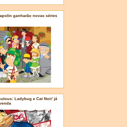
apolin ganharão novas séries
ulous: Ladybug e Cat Noir' já
-venda