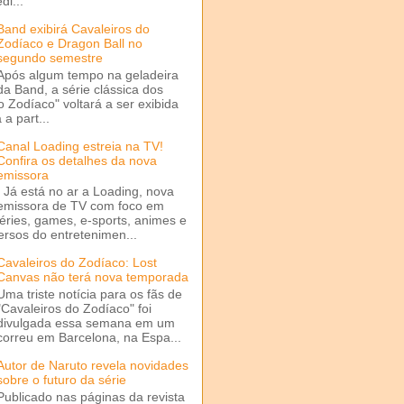
di...
Band exibirá Cavaleiros do
Zodíaco e Dragon Ball no
segundo semestre
Após algum tempo na geladeira
da Band, a série clássica dos
o Zodíaco" voltará a ser exibida
a part...
Canal Loading estreia na TV!
Confira os detalhes da nova
emissora
Já está no ar a Loading, nova
emissora de TV com foco em
séries, games, e-sports, animes e
ersos do entretenimen...
Cavaleiros do Zodíaco: Lost
Canvas não terá nova temporada
Uma triste notícia para os fãs de
"Cavaleiros do Zodíaco" foi
divulgada essa semana em um
correu em Barcelona, na Espa...
Autor de Naruto revela novidades
sobre o futuro da série
Publicado nas páginas da revista