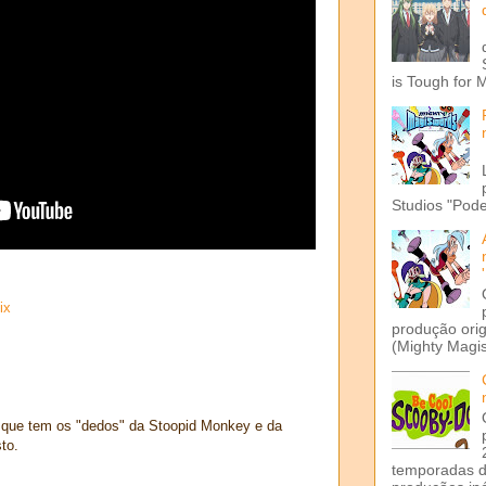
is Tough for 
Studios "Pode
ix
produção ori
(Mighty Magis
e que tem os "dedos" da Stoopid Monkey e da
to.
temporadas d