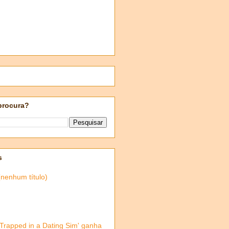
procura?
s
(nenhum título)
'Trapped in a Dating Sim' ganha