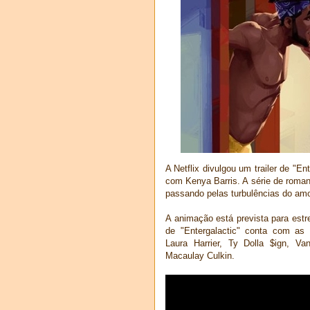
A Netflix divulgou um trailer de "En
com Kenya Barris. A série de romanc
passando pelas turbulências do am
A animação está prevista para estre
de "Entergalactic" conta com as
Laura Harrier, Ty Dolla $ign, V
Macaulay Culkin.