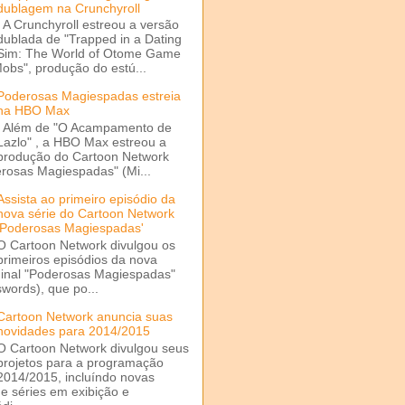
dublagem na Crunchyroll
A Crunchyroll estreou a versão
dublada de "Trapped in a Dating
Sim: The World of Otome Game
Mobs", produção do estú...
Poderosas Magiespadas estreia
na HBO Max
Além de "O Acampamento de
Lazlo" , a HBO Max estreou a
produção do Cartoon Network
rosas Magiespadas" (Mi...
Assista ao primeiro episódio da
nova série do Cartoon Network
'Poderosas Magiespadas'
O Cartoon Network divulgou os
primeiros episódios da nova
ginal "Poderosas Magiespadas"
words), que po...
Cartoon Network anuncia suas
novidades para 2014/2015
O Cartoon Network divulgou seus
projetos para a programação
2014/2015, incluíndo novas
e séries em exibição e