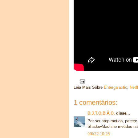
Leia Mais Sobre
Entergalactic
,
Netfl
1 comentários:
D.J.T.O.B.Ã.O.
disse...
Por ser stop-motion, parec
ShadowMachine metidos nis
9/6/22 10:23