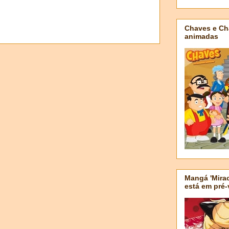
Chaves e Ch
animadas
Mangá 'Mirac
está em pré