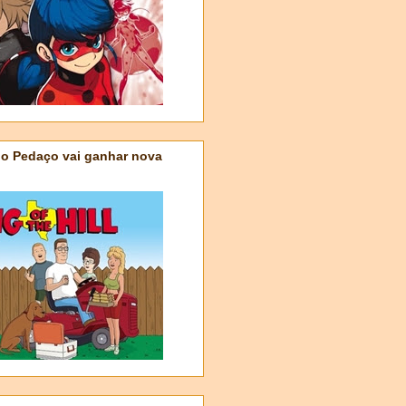
do Pedaço vai ganhar nova