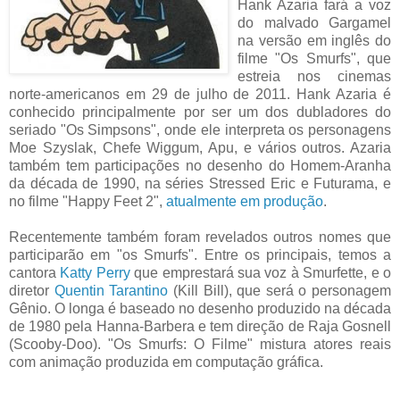
Hank Azaria fará a voz
do malvado Gargamel
na versão em inglês do
filme "Os Smurfs", que
estreia nos cinemas
norte-americanos em 29 de julho de 2011. Hank Azaria é
conhecido principalmente por ser um dos dubladores do
seriado "Os Simpsons", onde ele interpreta os personagens
Moe Szyslak, Chefe Wiggum, Apu, e vários outros. Azaria
também tem participações no desenho do Homem-Aranha
da década de 1990, na séries Stressed Eric e Futurama, e
no filme "Happy Feet 2",
atualmente em produção
.
Recentemente também foram revelados outros nomes que
participarão em "os Smurfs". Entre os principais, temos a
cantora
Katty Perry
que emprestará sua voz à Smurfette, e o
diretor
Quentin Tarantino
(Kill Bill), que será o personagem
Gênio. O longa é baseado no desenho produzido na década
de 1980 pela Hanna-Barbera e tem direção de Raja Gosnell
(Scooby-Doo). "Os Smurfs: O Filme" mistura atores reais
com animação produzida em computação gráfica.