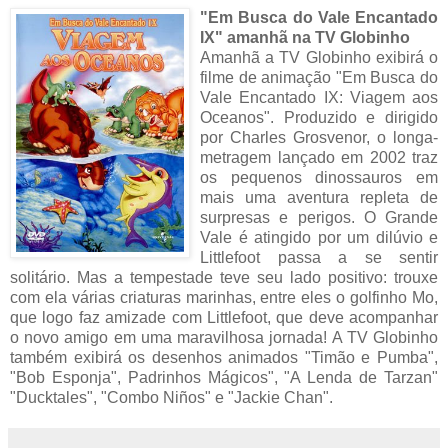
"Em Busca do Vale Encantado
IX" amanhã na TV Globinho
Amanhã a TV Globinho exibirá o
filme de animação "Em Busca do
Vale Encantado IX: Viagem aos
Oceanos". Produzido e dirigido
por Charles Grosvenor, o longa-
metragem lançado em 2002 traz
os pequenos dinossauros em
mais uma aventura repleta de
surpresas e perigos. O Grande
Vale é atingido por um dilúvio e
Littlefoot passa a se sentir
solitário. Mas a tempestade teve seu lado positivo: trouxe
com ela várias criaturas marinhas, entre eles o golfinho Mo,
que logo faz amizade com Littlefoot, que deve acompanhar
o novo amigo em uma maravilhosa jornada! A TV Globinho
também exibirá os desenhos animados "Timão e Pumba",
"Bob Esponja", Padrinhos Mágicos", "A Lenda de Tarzan"
"Ducktales", "Combo Niños" e "Jackie Chan".